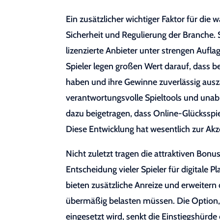
Ein zusätzlicher wichtiger Faktor für die 
Sicherheit und Regulierung der Branche. 
lizenzierte Anbieter unter strengen Aufla
Spieler legen großen Wert darauf, dass 
haben und ihre Gewinne zuverlässig aus
verantwortungsvolle Spieltools und un
dazu beigetragen, dass Online-Glückssp
Diese Entwicklung hat wesentlich zur Akz
Nicht zuletzt tragen die attraktiven Bon
Entscheidung vieler Spieler für digitale 
bieten zusätzliche Anreize und erweitern 
übermäßig belasten müssen. Die Option,
eingesetzt wird, senkt die Einstiegshürde