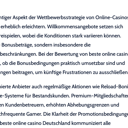
htiger Aspekt der Wettbewerbsstrategie von Online-Casino
r erheblich erleichtern. Willkommensangebote setzen sich
eispielen, wobei die Konditionen stark variieren können.
e Bonusbeträge, sondern insbesondere die
beschränkungen. Bei der Bewertung von beste online casi
, ob die Bonusbedingungen praktisch umsetzbar sind und
ungen beitragen, um künftige Frustrationen zu ausschließen
rte Anbieter auch regelmäßige Aktionen wie Reload-Boni
e-Systeme für Bestandskunden. Premium-Mitgliedschafte
rten Kundenbetreuern, erhöhten Abhebungsgrenzen und
chfrequente Gamer. Die Klarheit der Promotionsbedingung
 beste online casino Deutschland kommuniziert alle