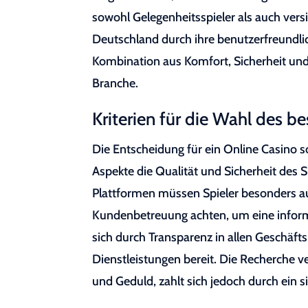
sowohl Gelegenheitsspieler als auch vers
Deutschland durch ihre benutzerfreundl
Kombination aus Komfort, Sicherheit und
Branche.
Kriterien für die Wahl des b
Die Entscheidung für ein Online Casino s
Aspekte die Qualität und Sicherheit des 
Plattformen müssen Spieler besonders a
Kundenbetreuung achten, um eine informie
sich durch Transparenz in allen Geschäfts
Dienstleistungen bereit. Die Recherche 
und Geduld, zahlt sich jedoch durch ein 