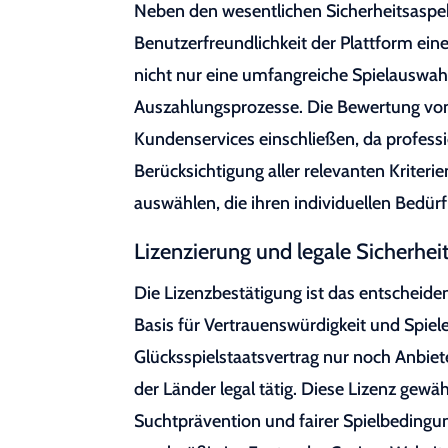
Neben den wesentlichen Sicherheitsaspek
Benutzerfreundlichkeit der Plattform ein
nicht nur eine umfangreiche Spielauswah
Auszahlungsprozesse. Die Bewertung von 
Kundenservices einschließen, da professi
Berücksichtigung aller relevanten Kriterie
auswählen, die ihren individuellen Bedürf
Lizenzierung und legale Sicherhei
Die Lizenzbestätigung ist das entscheiden
Basis für Vertrauenswürdigkeit und Spiel
Glücksspielstaatsvertrag nur noch Anbie
der Länder legal tätig. Diese Lizenz gewä
Suchtprävention und fairer Spielbedingu