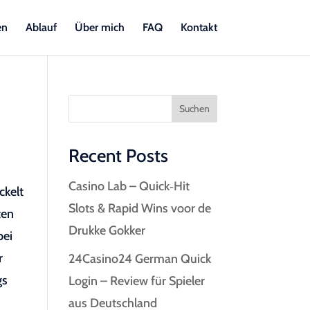
en
Ablauf
Über mich
FAQ
Kontakt
Suchen
Recent Posts
Casino Lab – Quick‑Hit
ckelt
Slots & Rapid Wins voor de
ten
Drukke Gokker
bei
r
24Casino24 German Quick
gs
Login – Review für Spieler
aus Deutschland