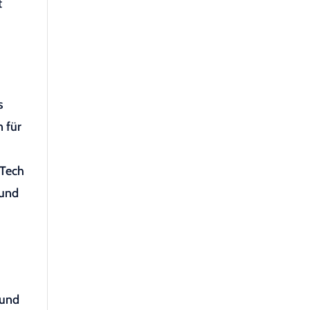
t
s
 für
iTech
 und
 und