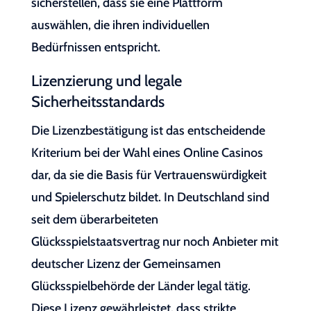
sicherstellen, dass sie eine Plattform
auswählen, die ihren individuellen
Bedürfnissen entspricht.
Lizenzierung und legale
Sicherheitsstandards
Die Lizenzbestätigung ist das entscheidende
Kriterium bei der Wahl eines Online Casinos
dar, da sie die Basis für Vertrauenswürdigkeit
und Spielerschutz bildet. In Deutschland sind
seit dem überarbeiteten
Glücksspielstaatsvertrag nur noch Anbieter mit
deutscher Lizenz der Gemeinsamen
Glücksspielbehörde der Länder legal tätig.
Diese Lizenz gewährleistet, dass strikte