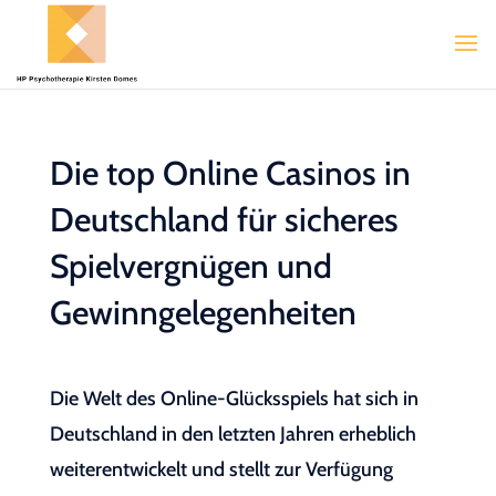
Die top Online Casinos in
Deutschland für sicheres
Spielvergnügen und
Gewinngelegenheiten
Die Welt des Online-Glücksspiels hat sich in
Deutschland in den letzten Jahren erheblich
weiterentwickelt und stellt zur Verfügung