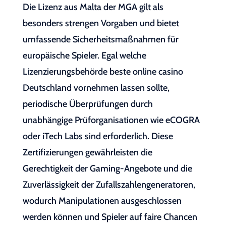
Die Lizenz aus Malta der MGA gilt als
besonders strengen Vorgaben und bietet
umfassende Sicherheitsmaßnahmen für
europäische Spieler. Egal welche
Lizenzierungsbehörde beste online casino
Deutschland vornehmen lassen sollte,
periodische Überprüfungen durch
unabhängige Prüforganisationen wie eCOGRA
oder iTech Labs sind erforderlich. Diese
Zertifizierungen gewährleisten die
Gerechtigkeit der Gaming-Angebote und die
Zuverlässigkeit der Zufallszahlengeneratoren,
wodurch Manipulationen ausgeschlossen
werden können und Spieler auf faire Chancen