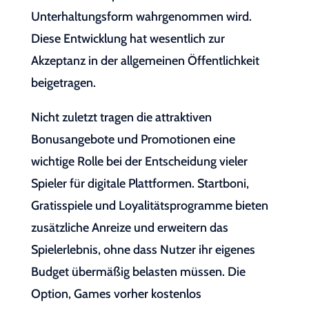
Unterhaltungsform wahrgenommen wird.
Diese Entwicklung hat wesentlich zur
Akzeptanz in der allgemeinen Öffentlichkeit
beigetragen.
Nicht zuletzt tragen die attraktiven
Bonusangebote und Promotionen eine
wichtige Rolle bei der Entscheidung vieler
Spieler für digitale Plattformen. Startboni,
Gratisspiele und Loyalitätsprogramme bieten
zusätzliche Anreize und erweitern das
Spielerlebnis, ohne dass Nutzer ihr eigenes
Budget übermäßig belasten müssen. Die
Option, Games vorher kostenlos