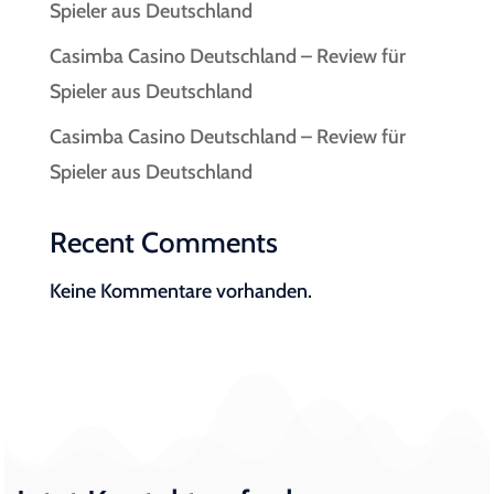
Spieler aus Deutschland
Casimba Casino Deutschland – Review für
Spieler aus Deutschland
Casimba Casino Deutschland – Review für
Spieler aus Deutschland
Recent Comments
Keine Kommentare vorhanden.