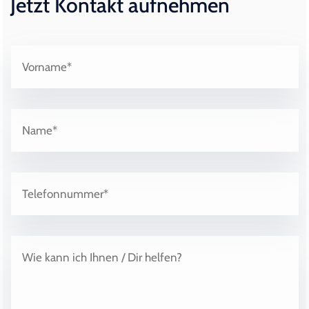
Jetzt Kontakt aufnehmen