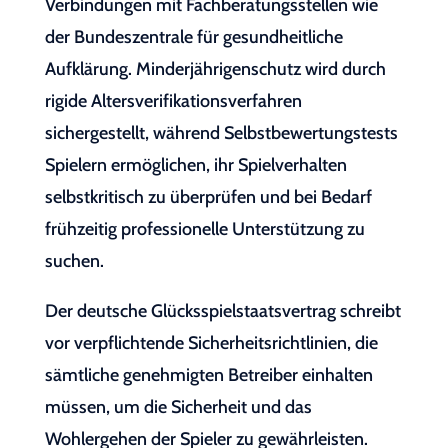
Verbindungen mit Fachberatungsstellen wie
der Bundeszentrale für gesundheitliche
Aufklärung. Minderjährigenschutz wird durch
rigide Altersverifikationsverfahren
sichergestellt, während Selbstbewertungstests
Spielern ermöglichen, ihr Spielverhalten
selbstkritisch zu überprüfen und bei Bedarf
frühzeitig professionelle Unterstützung zu
suchen.
Der deutsche Glücksspielstaatsvertrag schreibt
vor verpflichtende Sicherheitsrichtlinien, die
sämtliche genehmigten Betreiber einhalten
müssen, um die Sicherheit und das
Wohlergehen der Spieler zu gewährleisten.