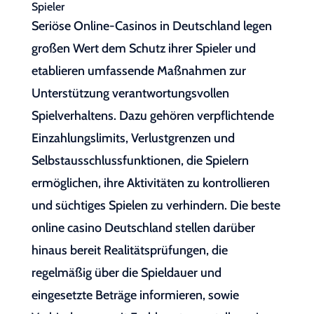
Spieler
Seriöse Online-Casinos in Deutschland legen
großen Wert dem Schutz ihrer Spieler und
etablieren umfassende Maßnahmen zur
Unterstützung verantwortungsvollen
Spielverhaltens. Dazu gehören verpflichtende
Einzahlungslimits, Verlustgrenzen und
Selbstausschlussfunktionen, die Spielern
ermöglichen, ihre Aktivitäten zu kontrollieren
und süchtiges Spielen zu verhindern. Die beste
online casino Deutschland stellen darüber
hinaus bereit Realitätsprüfungen, die
regelmäßig über die Spieldauer und
eingesetzte Beträge informieren, sowie