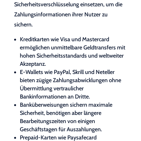
Sicherheitsverschlüsselung einsetzen, um die
Zahlungsinformationen ihrer Nutzer zu
sichern.
Kreditkarten wie Visa und Mastercard
ermöglichen unmittelbare Geldtransfers mit
hohen Sicherheitsstandards und weltweiter
Akzeptanz.
E-Wallets wie PayPal, Skrill und Neteller
bieten zügige Zahlungsabwicklungen ohne
Übermittlung vertraulicher
Bankinformationen an Dritte.
Banküberweisungen sichern maximale
Sicherheit, benötigen aber längere
Bearbeitungszeiten von einigen
Geschäftstagen für Auszahlungen.
Prepaid-Karten wie Paysafecard