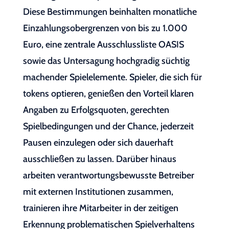
Diese Bestimmungen beinhalten monatliche
Einzahlungsobergrenzen von bis zu 1.000
Euro, eine zentrale Ausschlussliste OASIS
sowie das Untersagung hochgradig süchtig
machender Spielelemente. Spieler, die sich für
tokens optieren, genießen den Vorteil klaren
Angaben zu Erfolgsquoten, gerechten
Spielbedingungen und der Chance, jederzeit
Pausen einzulegen oder sich dauerhaft
ausschließen zu lassen. Darüber hinaus
arbeiten verantwortungsbewusste Betreiber
mit externen Institutionen zusammen,
trainieren ihre Mitarbeiter in der zeitigen
Erkennung problematischen Spielverhaltens