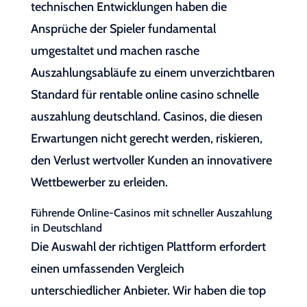
technischen Entwicklungen haben die
Ansprüche der Spieler fundamental
umgestaltet und machen rasche
Auszahlungsabläufe zu einem unverzichtbaren
Standard für rentable online casino schnelle
auszahlung deutschland. Casinos, die diesen
Erwartungen nicht gerecht werden, riskieren,
den Verlust wertvoller Kunden an innovativere
Wettbewerber zu erleiden.
Führende Online-Casinos mit schneller Auszahlung
in Deutschland
Die Auswahl der richtigen Plattform erfordert
einen umfassenden Vergleich
unterschiedlicher Anbieter. Wir haben die top