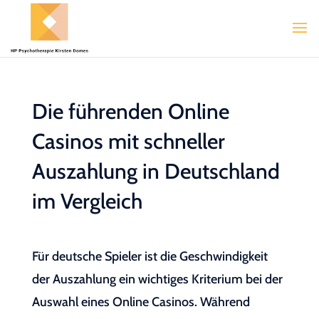
Die führenden Online
Casinos mit schneller
Auszahlung in Deutschland
im Vergleich
Für deutsche Spieler ist die Geschwindigkeit
der Auszahlung ein wichtiges Kriterium bei der
Auswahl eines Online Casinos. Während