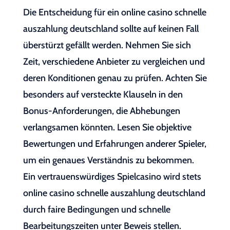
Die Entscheidung für ein online casino schnelle
auszahlung deutschland sollte auf keinen Fall
überstürzt gefällt werden. Nehmen Sie sich
Zeit, verschiedene Anbieter zu vergleichen und
deren Konditionen genau zu prüfen. Achten Sie
besonders auf versteckte Klauseln in den
Bonus-Anforderungen, die Abhebungen
verlangsamen könnten. Lesen Sie objektive
Bewertungen und Erfahrungen anderer Spieler,
um ein genaues Verständnis zu bekommen.
Ein vertrauenswürdiges Spielcasino wird stets
online casino schnelle auszahlung deutschland
durch faire Bedingungen und schnelle
Bearbeitungszeiten unter Beweis stellen.