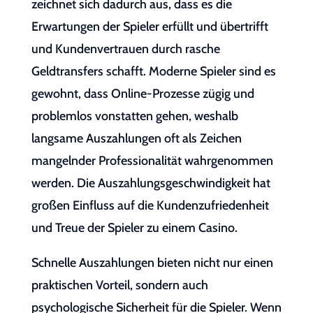
zeichnet sich dadurch aus, dass es die
Erwartungen der Spieler erfüllt und übertrifft
und Kundenvertrauen durch rasche
Geldtransfers schafft. Moderne Spieler sind es
gewohnt, dass Online-Prozesse zügig und
problemlos vonstatten gehen, weshalb
langsame Auszahlungen oft als Zeichen
mangelnder Professionalität wahrgenommen
werden. Die Auszahlungsgeschwindigkeit hat
großen Einfluss auf die Kundenzufriedenheit
und Treue der Spieler zu einem Casino.
Schnelle Auszahlungen bieten nicht nur einen
praktischen Vorteil, sondern auch
psychologische Sicherheit für die Spieler. Wenn