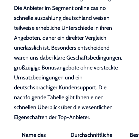
Die Anbieter im Segment online casino
schnelle auszahlung deutschland weisen
teilweise erhebliche Unterschiede in ihren
Angeboten, daher ein direkter Vergleich
unerlässlich ist. Besonders entscheidend
waren uns dabei klare Geschäftsbedingungen,
großzügige Bonusangebote ohne versteckte
Umsatzbedingungen und ein
deutschsprachiger Kundensupport. Die
nachfolgende Tabelle gibt Ihnen einen
schnellen Überblick über die wesentlichen
Eigenschaften der Top-Anbieter.
Name des
Durchschnittliche
Bes