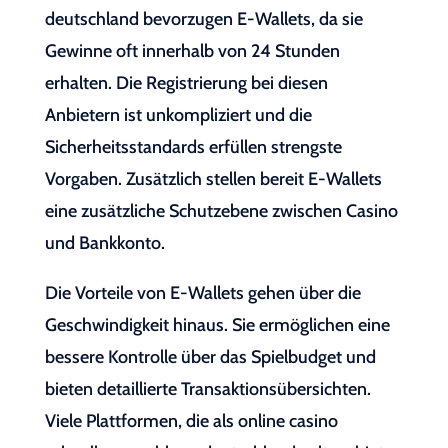
deutschland bevorzugen E-Wallets, da sie
Gewinne oft innerhalb von 24 Stunden
erhalten. Die Registrierung bei diesen
Anbietern ist unkompliziert und die
Sicherheitsstandards erfüllen strengste
Vorgaben. Zusätzlich stellen bereit E-Wallets
eine zusätzliche Schutzebene zwischen Casino
und Bankkonto.
Die Vorteile von E-Wallets gehen über die
Geschwindigkeit hinaus. Sie ermöglichen eine
bessere Kontrolle über das Spielbudget und
bieten detaillierte Transaktionsübersichten.
Viele Plattformen, die als online casino