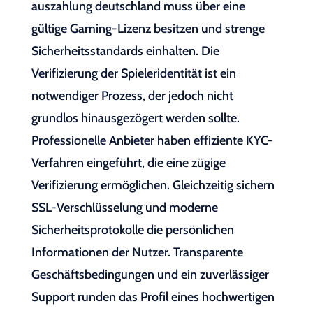
auszahlung deutschland muss über eine
gültige Gaming-Lizenz besitzen und strenge
Sicherheitsstandards einhalten. Die
Verifizierung der Spieleridentität ist ein
notwendiger Prozess, der jedoch nicht
grundlos hinausgezögert werden sollte.
Professionelle Anbieter haben effiziente KYC-
Verfahren eingeführt, die eine zügige
Verifizierung ermöglichen. Gleichzeitig sichern
SSL-Verschlüsselung und moderne
Sicherheitsprotokolle die persönlichen
Informationen der Nutzer. Transparente
Geschäftsbedingungen und ein zuverlässiger
Support runden das Profil eines hochwertigen