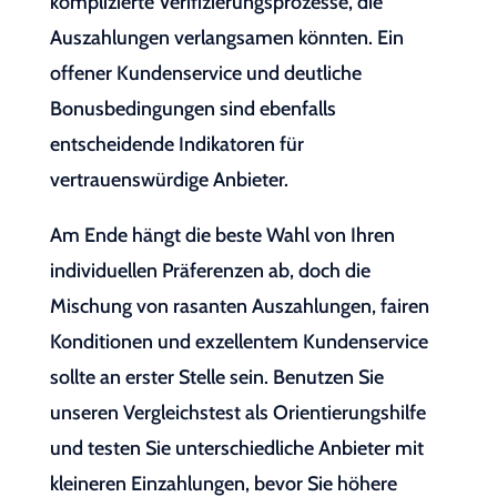
komplizierte Verifizierungsprozesse, die
Auszahlungen verlangsamen könnten. Ein
offener Kundenservice und deutliche
Bonusbedingungen sind ebenfalls
entscheidende Indikatoren für
vertrauenswürdige Anbieter.
Am Ende hängt die beste Wahl von Ihren
individuellen Präferenzen ab, doch die
Mischung von rasanten Auszahlungen, fairen
Konditionen und exzellentem Kundenservice
sollte an erster Stelle sein. Benutzen Sie
unseren Vergleichstest als Orientierungshilfe
und testen Sie unterschiedliche Anbieter mit
kleineren Einzahlungen, bevor Sie höhere