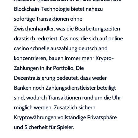
Blockchain-Technologie bietet nahezu
sofortige Transaktionen ohne
Zwischenhändler, was die Bearbeitungszeiten
drastisch reduziert. Casinos, die sich auf online
casino schnelle auszahlung deutschland
konzentrieren, bauen immer mehr Krypto-
Zahlungen in ihr Portfolio. Die
Dezentralisierung bedeutet, dass weder
Banken noch Zahlungsdienstleister beteiligt
sind, wodurch Transaktionen rund um die Uhr
möglich werden. Zusätzlich sichern
Kryptowährungen vollständige Privatsphäre
und Sicherheit für Spieler.