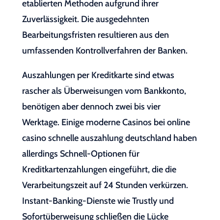
etablierten Methoden aufgrund ihrer
Zuverlässigkeit. Die ausgedehnten
Bearbeitungsfristen resultieren aus den
umfassenden Kontrollverfahren der Banken.
Auszahlungen per Kreditkarte sind etwas
rascher als Überweisungen vom Bankkonto,
benötigen aber dennoch zwei bis vier
Werktage. Einige moderne Casinos bei online
casino schnelle auszahlung deutschland haben
allerdings Schnell-Optionen für
Kreditkartenzahlungen eingeführt, die die
Verarbeitungszeit auf 24 Stunden verkürzen.
Instant-Banking-Dienste wie Trustly und
Sofortüberweisung schließen die Lücke