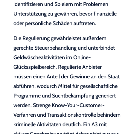
identifizieren und Spielern mit Problemen
Unterstützung zu gewähren, bevor finanzielle
oder persönliche Schäden auftreten.
Die Regulierung gewährleistet außerdem
gerechte Steuerbehandlung und unterbindet
Geldwäscheaktivitäten im Online-
Glücksspielbereich. Regulierte Anbieter
müssen einen Anteil der Gewinne an den Staat
abführen, wodurch Mittel für gesellschaftliche
Programme und Suchtbekämpfung generiert
werden. Strenge Know-Your-Customer-
Verfahren und Transaktionskontrolle behindern
kriminelle Aktivitäten deutlich. Ein A3 mit