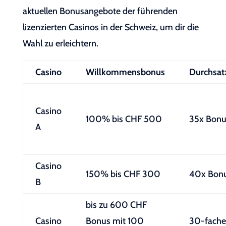
aktuellen Bonusangebote der führenden
lizenzierten Casinos in der Schweiz, um dir die
Wahl zu erleichtern.
Casino
Willkommensbonus
Durchsat
Casino
100% bis CHF 500
35x Bonu
A
Casino
150% bis CHF 300
40x Bonu
B
bis zu 600 CHF
Casino
Bonus mit 100
30-fache