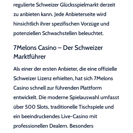
regulierte Schweizer Glücksspielmarkt derzeit
zu anbieten kann. Jede Anbieterseite wird
hinsichtlich ihrer spezifischen Vorzüge und
potenziellen Schwachstellen beleuchtet.
7Melons Casino – Der Schweizer
Marktführer
Als einer der ersten Anbieter, die eine offizielle
Schweizer Lizenz erhielten, hat sich 7Melons
Casino schnell zur führenden Plattform
entwickelt. Die moderne Spielauswahl umfasst
über 500 Slots, traditionelle Tischspiele und
ein beeindruckendes Live-Casino mit
professionellen Dealern. Besonders