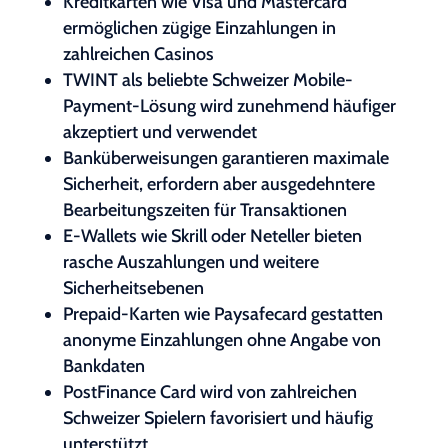
Kreditkarten wie Visa und Mastercard
ermöglichen zügige Einzahlungen in
zahlreichen Casinos
TWINT als beliebte Schweizer Mobile-
Payment-Lösung wird zunehmend häufiger
akzeptiert und verwendet
Banküberweisungen garantieren maximale
Sicherheit, erfordern aber ausgedehntere
Bearbeitungszeiten für Transaktionen
E-Wallets wie Skrill oder Neteller bieten
rasche Auszahlungen und weitere
Sicherheitsebenen
Prepaid-Karten wie Paysafecard gestatten
anonyme Einzahlungen ohne Angabe von
Bankdaten
PostFinance Card wird von zahlreichen
Schweizer Spielern favorisiert und häufig
unterstützt