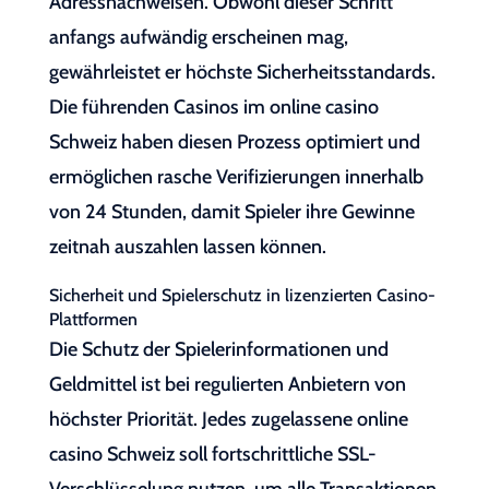
Adressnachweisen. Obwohl dieser Schritt
anfangs aufwändig erscheinen mag,
gewährleistet er höchste Sicherheitsstandards.
Die führenden Casinos im online casino
Schweiz haben diesen Prozess optimiert und
ermöglichen rasche Verifizierungen innerhalb
von 24 Stunden, damit Spieler ihre Gewinne
zeitnah auszahlen lassen können.
Sicherheit und Spielerschutz in lizenzierten Casino-
Plattformen
Die Schutz der Spielerinformationen und
Geldmittel ist bei regulierten Anbietern von
höchster Priorität. Jedes zugelassene online
casino Schweiz soll fortschrittliche SSL-