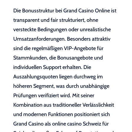
Die Bonusstruktur bei Grand Casino Online ist
transparent und fair strukturiert, ohne
versteckte Bedingungen oder unrealistische
Umsatzanforderungen. Besonders attraktiv
sind die regelmäßigen VIP-Angebote für
Stammkunden, die Bonusangebote und
individuellen Support erhalten. Die
Auszahlungsquoten liegen durchweg im
höheren Segment, was durch unabhängige
Prüfungen verifiziert wird. Mit seiner
Kombination aus traditioneller Verlässlichkeit
und modernen Funktionen positioniert sich
Grand Casino als online casino Schweiz für