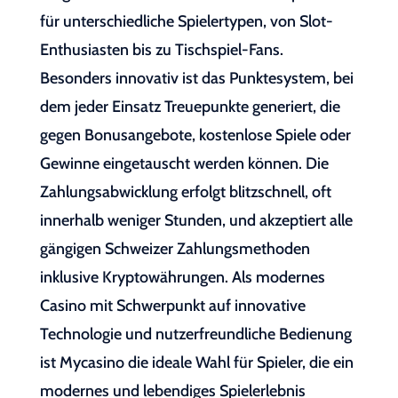
für unterschiedliche Spielertypen, von Slot-
Enthusiasten bis zu Tischspiel-Fans.
Besonders innovativ ist das Punktesystem, bei
dem jeder Einsatz Treuepunkte generiert, die
gegen Bonusangebote, kostenlose Spiele oder
Gewinne eingetauscht werden können. Die
Zahlungsabwicklung erfolgt blitzschnell, oft
innerhalb weniger Stunden, und akzeptiert alle
gängigen Schweizer Zahlungsmethoden
inklusive Kryptowährungen. Als modernes
Casino mit Schwerpunkt auf innovative
Technologie und nutzerfreundliche Bedienung
ist Mycasino die ideale Wahl für Spieler, die ein
modernes und lebendiges Spielerlebnis