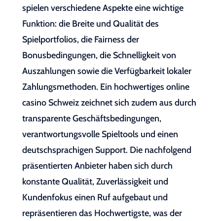
spielen verschiedene Aspekte eine wichtige
Funktion: die Breite und Qualität des
Spielportfolios, die Fairness der
Bonusbedingungen, die Schnelligkeit von
Auszahlungen sowie die Verfügbarkeit lokaler
Zahlungsmethoden. Ein hochwertiges online
casino Schweiz zeichnet sich zudem aus durch
transparente Geschäftsbedingungen,
verantwortungsvolle Spieltools und einen
deutschsprachigen Support. Die nachfolgend
präsentierten Anbieter haben sich durch
konstante Qualität, Zuverlässigkeit und
Kundenfokus einen Ruf aufgebaut und
repräsentieren das Hochwertigste, was der