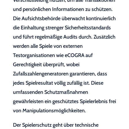
Verschlüsselung nutzen, um alle Transaktionen
und persönlichen Informationen zu schützen.
Die Aufsichtsbehörde überwacht kontinuierlich
die Einhaltung strenger Sicherheitsstandards
und führt regelmäßige Audits durch. Zusätzlich
werden alle Spiele von externen
Testorganisationen wie eCOGRA auf
Gerechtigkeit überprüft, wobei
Zufallszahlengeneratoren garantieren, dass
jedes Spielresultat völlig zufällig ist. Diese
umfassenden Schutzmaßnahmen
gewährleisten ein geschütztes Spielerlebnis frei
von Manipulationsmöglichkeiten.
Der Spielerschutz geht über technische