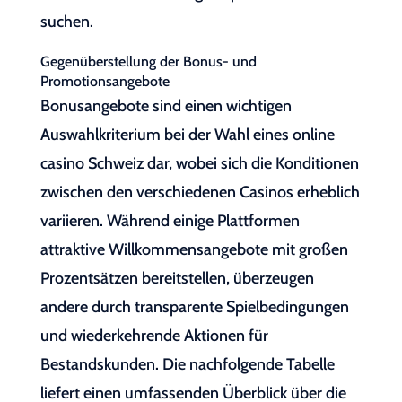
suchen.
Gegenüberstellung der Bonus- und
Promotionsangebote
Bonusangebote sind einen wichtigen
Auswahlkriterium bei der Wahl eines online
casino Schweiz dar, wobei sich die Konditionen
zwischen den verschiedenen Casinos erheblich
variieren. Während einige Plattformen
attraktive Willkommensangebote mit großen
Prozentsätzen bereitstellen, überzeugen
andere durch transparente Spielbedingungen
und wiederkehrende Aktionen für
Bestandskunden. Die nachfolgende Tabelle
liefert einen umfassenden Überblick über die