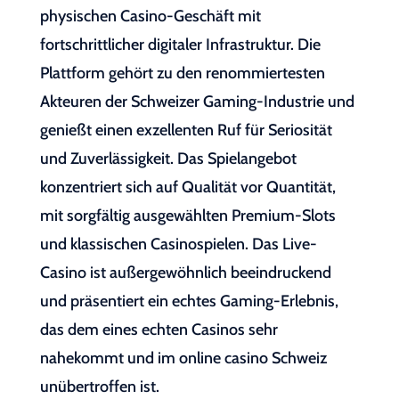
physischen Casino-Geschäft mit
fortschrittlicher digitaler Infrastruktur. Die
Plattform gehört zu den renommiertesten
Akteuren der Schweizer Gaming-Industrie und
genießt einen exzellenten Ruf für Seriosität
und Zuverlässigkeit. Das Spielangebot
konzentriert sich auf Qualität vor Quantität,
mit sorgfältig ausgewählten Premium-Slots
und klassischen Casinospielen. Das Live-
Casino ist außergewöhnlich beeindruckend
und präsentiert ein echtes Gaming-Erlebnis,
das dem eines echten Casinos sehr
nahekommt und im online casino Schweiz
unübertroffen ist.