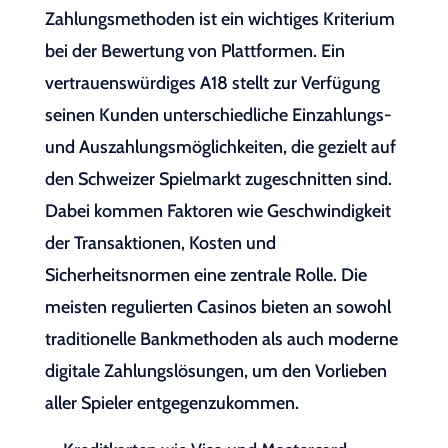
Zahlungsmethoden ist ein wichtiges Kriterium
bei der Bewertung von Plattformen. Ein
vertrauenswürdiges A18 stellt zur Verfügung
seinen Kunden unterschiedliche Einzahlungs-
und Auszahlungsmöglichkeiten, die gezielt auf
den Schweizer Spielmarkt zugeschnitten sind.
Dabei kommen Faktoren wie Geschwindigkeit
der Transaktionen, Kosten und
Sicherheitsnormen eine zentrale Rolle. Die
meisten regulierten Casinos bieten an sowohl
traditionelle Bankmethoden als auch moderne
digitale Zahlungslösungen, um den Vorlieben
aller Spieler entgegenzukommen.