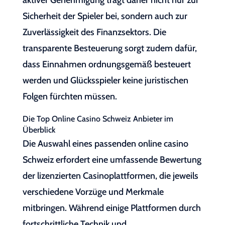
aktiver Genehmigung trägt daher nicht nur zur
Sicherheit der Spieler bei, sondern auch zur
Zuverlässigkeit des Finanzsektors. Die
transparente Besteuerung sorgt zudem dafür,
dass Einnahmen ordnungsgemäß besteuert
werden und Glücksspieler keine juristischen
Folgen fürchten müssen.
Die Top Online Casino Schweiz Anbieter im
Überblick
Die Auswahl eines passenden online casino
Schweiz erfordert eine umfassende Bewertung
der lizenzierten Casinoplattformen, die jeweils
verschiedene Vorzüge und Merkmale
mitbringen. Während einige Plattformen durch
fortschrittliche Technik und