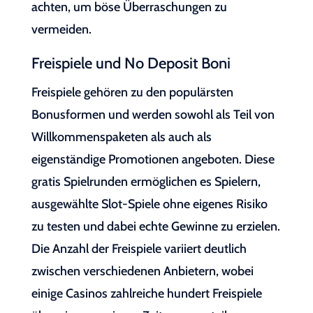
achten, um böse Überraschungen zu
vermeiden.
Freispiele und No Deposit Boni
Freispiele gehören zu den populärsten
Bonusformen und werden sowohl als Teil von
Willkommenspaketen als auch als
eigenständige Promotionen angeboten. Diese
gratis Spielrunden ermöglichen es Spielern,
ausgewählte Slot-Spiele ohne eigenes Risiko
zu testen und dabei echte Gewinne zu erzielen.
Die Anzahl der Freispiele variiert deutlich
zwischen verschiedenen Anbietern, wobei
einige Casinos zahlreiche hundert Freispiele