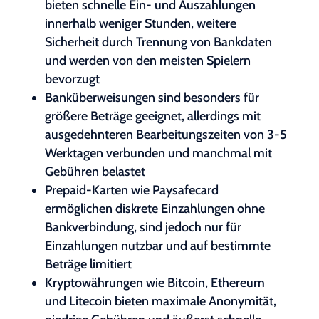
bieten schnelle Ein- und Auszahlungen
innerhalb weniger Stunden, weitere
Sicherheit durch Trennung von Bankdaten
und werden von den meisten Spielern
bevorzugt
Banküberweisungen sind besonders für
größere Beträge geeignet, allerdings mit
ausgedehnteren Bearbeitungszeiten von 3-5
Werktagen verbunden und manchmal mit
Gebühren belastet
Prepaid-Karten wie Paysafecard
ermöglichen diskrete Einzahlungen ohne
Bankverbindung, sind jedoch nur für
Einzahlungen nutzbar und auf bestimmte
Beträge limitiert
Kryptowährungen wie Bitcoin, Ethereum
und Litecoin bieten maximale Anonymität,