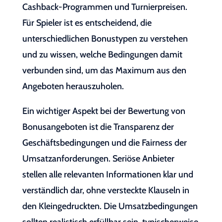
Cashback-Programmen und Turnierpreisen.
Für Spieler ist es entscheidend, die
unterschiedlichen Bonustypen zu verstehen
und zu wissen, welche Bedingungen damit
verbunden sind, um das Maximum aus den
Angeboten herauszuholen.
Ein wichtiger Aspekt bei der Bewertung von
Bonusangeboten ist die Transparenz der
Geschäftsbedingungen und die Fairness der
Umsatzanforderungen. Seriöse Anbieter
stellen alle relevanten Informationen klar und
verständlich dar, ohne versteckte Klauseln in
den Kleingedruckten. Die Umsatzbedingungen