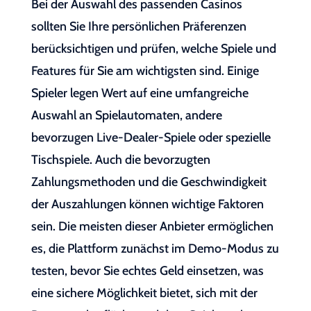
Bei der Auswahl des passenden Casinos
sollten Sie Ihre persönlichen Präferenzen
berücksichtigen und prüfen, welche Spiele und
Features für Sie am wichtigsten sind. Einige
Spieler legen Wert auf eine umfangreiche
Auswahl an Spielautomaten, andere
bevorzugen Live-Dealer-Spiele oder spezielle
Tischspiele. Auch die bevorzugten
Zahlungsmethoden und die Geschwindigkeit
der Auszahlungen können wichtige Faktoren
sein. Die meisten dieser Anbieter ermöglichen
es, die Plattform zunächst im Demo-Modus zu
testen, bevor Sie echtes Geld einsetzen, was
eine sichere Möglichkeit bietet, sich mit der