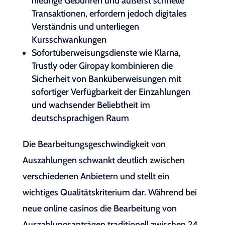
niedrige Gebühren und äußerst schnelle
Transaktionen, erfordern jedoch digitales
Verständnis und unterliegen
Kursschwankungen
Sofortüberweisungsdienste wie Klarna,
Trustly oder Giropay kombinieren die
Sicherheit von Banküberweisungen mit
sofortiger Verfügbarkeit der Einzahlungen
und wachsender Beliebtheit im
deutschsprachigen Raum
Die Bearbeitungsgeschwindigkeit von
Auszahlungen schwankt deutlich zwischen
verschiedenen Anbietern und stellt ein
wichtiges Qualitätskriterium dar. Während bei
neue online casinos die Bearbeitung von
Auszahlungsanträgen traditionell zwischen 24