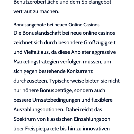
Benutzeroberfläche und dem Spielangebot
vertraut zu machen.
Bonusangebote bei neuen Online Casinos
Die Bonuslandschaft bei neue online casinos
zeichnet sich durch besondere Großzügigkeit
und Vielfalt aus, da diese Anbieter aggressive
Marketingstrategien verfolgen müssen, um
sich gegen bestehende Konkurrenz
durchzusetzen. Typischerweise bieten sie nicht
nur höhere Bonusbeträge, sondern auch
bessere Umsatzbedingungen und flexiblere
Auszahlungsoptionen. Dabei reicht das
Spektrum von klassischen Einzahlungsboni
über Freispielpakete bis hin zu innovativen