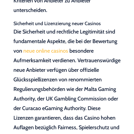
Kriterien von Anbieter zu Anbieter
unterscheiden.
Sicherheit und Lizenzierung neuer Casinos
Die Sicherheit und rechtliche Legitimität sind
fundamentale Aspekte, die bei der Bewertung
von
neue online casinos
besondere
Aufmerksamkeit verdienen. Vertrauenswürdige
neue Anbieter verfügen über offizielle
Glücksspiellizenzen von renommierten
Regulierungsbehörden wie der Malta Gaming
Authority, der UK Gambling Commission oder
der Curacao eGaming Authority. Diese
Lizenzen garantieren, dass das Casino hohen
Auflagen bezüglich Fairness, Spielerschutz und