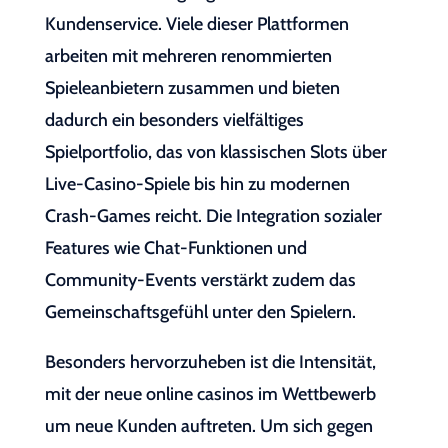
Kundenservice. Viele dieser Plattformen
arbeiten mit mehreren renommierten
Spieleanbietern zusammen und bieten
dadurch ein besonders vielfältiges
Spielportfolio, das von klassischen Slots über
Live-Casino-Spiele bis hin zu modernen
Crash-Games reicht. Die Integration sozialer
Features wie Chat-Funktionen und
Community-Events verstärkt zudem das
Gemeinschaftsgefühl unter den Spielern.
Besonders hervorzuheben ist die Intensität,
mit der neue online casinos im Wettbewerb
um neue Kunden auftreten. Um sich gegen