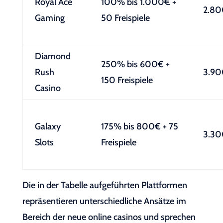
Royal Ace
100% bis 1.000€ +
2.80
Gaming
50 Freispiele
Diamond
250% bis 600€ +
Rush
3.90
150 Freispiele
Casino
Galaxy
175% bis 800€ + 75
3.30
Slots
Freispiele
Die in der Tabelle aufgeführten Plattformen
repräsentieren unterschiedliche Ansätze im
Bereich der neue online casinos und sprechen