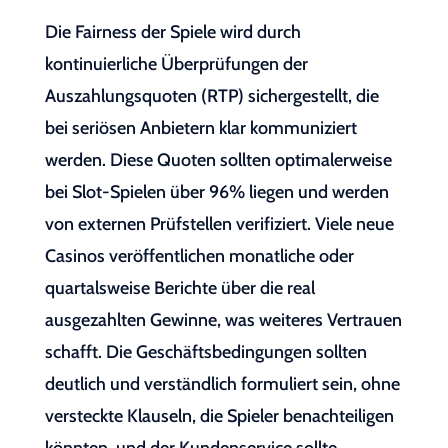
Die Fairness der Spiele wird durch
kontinuierliche Überprüfungen der
Auszahlungsquoten (RTP) sichergestellt, die
bei seriösen Anbietern klar kommuniziert
werden. Diese Quoten sollten optimalerweise
bei Slot-Spielen über 96% liegen und werden
von externen Prüfstellen verifiziert. Viele neue
Casinos veröffentlichen monatliche oder
quartalsweise Berichte über die real
ausgezahlten Gewinne, was weiteres Vertrauen
schafft. Die Geschäftsbedingungen sollten
deutlich und verständlich formuliert sein, ohne
versteckte Klauseln, die Spieler benachteiligen