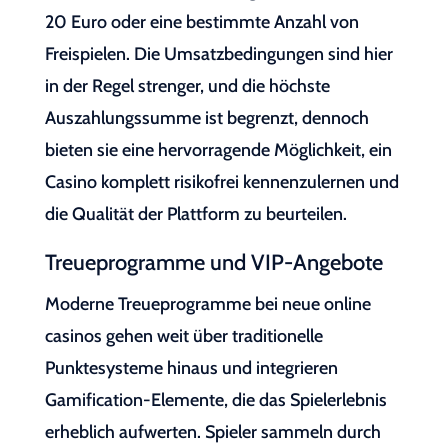
20 Euro oder eine bestimmte Anzahl von
Freispielen. Die Umsatzbedingungen sind hier
in der Regel strenger, und die höchste
Auszahlungssumme ist begrenzt, dennoch
bieten sie eine hervorragende Möglichkeit, ein
Casino komplett risikofrei kennenzulernen und
die Qualität der Plattform zu beurteilen.
Treueprogramme und VIP-Angebote
Moderne Treueprogramme bei neue online
casinos gehen weit über traditionelle
Punktesysteme hinaus und integrieren
Gamification-Elemente, die das Spielerlebnis
erheblich aufwerten. Spieler sammeln durch