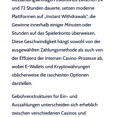
und 72 Stunden dauerte, setzen moderne
Plattformen auf „Instant Withdrawals“, die
Gewinne innerhalb einiger Minuten oder
Stunden auf das Spielerkonto überweisen.
Diese Geschwindigkeit hängt sowohl von der
ausgewählten Zahlungsmethode als auch von
der Effizienz der internen Casino-Prozesse ab,
wobei E-Wallets und Kryptowährungen
üblicherweise die raschesten Optionen
darstellen.
Gebührenstrukturen für Ein- und
Auszahlungen unterscheiden sich erheblich
zwischen verschiedenen Casinos und