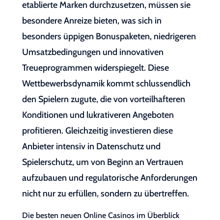
etablierte Marken durchzusetzen, müssen sie
besondere Anreize bieten, was sich in
besonders üppigen Bonuspaketen, niedrigeren
Umsatzbedingungen und innovativen
Treueprogrammen widerspiegelt. Diese
Wettbewerbsdynamik kommt schlussendlich
den Spielern zugute, die von vorteilhafteren
Konditionen und lukrativeren Angeboten
profitieren. Gleichzeitig investieren diese
Anbieter intensiv in Datenschutz und
Spielerschutz, um von Beginn an Vertrauen
aufzubauen und regulatorische Anforderungen
nicht nur zu erfüllen, sondern zu übertreffen.
Die besten neuen Online Casinos im Überblick