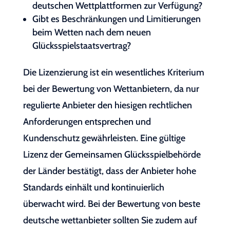
deutschen Wettplattformen zur Verfügung?
Gibt es Beschränkungen und Limitierungen
beim Wetten nach dem neuen
Glücksspielstaatsvertrag?
Die Lizenzierung ist ein wesentliches Kriterium
bei der Bewertung von Wettanbietern, da nur
regulierte Anbieter den hiesigen rechtlichen
Anforderungen entsprechen und
Kundenschutz gewährleisten. Eine gültige
Lizenz der Gemeinsamen Glücksspielbehörde
der Länder bestätigt, dass der Anbieter hohe
Standards einhält und kontinuierlich
überwacht wird. Bei der Bewertung von beste
deutsche wettanbieter sollten Sie zudem auf