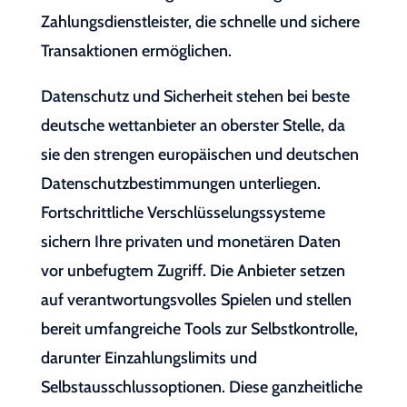
Zahlungsdienstleister, die schnelle und sichere
Transaktionen ermöglichen.
Datenschutz und Sicherheit stehen bei beste
deutsche wettanbieter an oberster Stelle, da
sie den strengen europäischen und deutschen
Datenschutzbestimmungen unterliegen.
Fortschrittliche Verschlüsselungssysteme
sichern Ihre privaten und monetären Daten
vor unbefugtem Zugriff. Die Anbieter setzen
auf verantwortungsvolles Spielen und stellen
bereit umfangreiche Tools zur Selbstkontrolle,
darunter Einzahlungslimits und
Selbstausschlussoptionen. Diese ganzheitliche