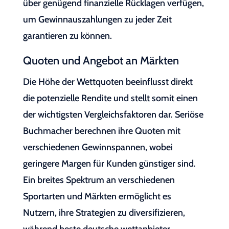
über genügend finanzielle Rücklagen verfügen,
um Gewinnauszahlungen zu jeder Zeit
garantieren zu können.
Quoten und Angebot an Märkten
Die Höhe der Wettquoten beeinflusst direkt
die potenzielle Rendite und stellt somit einen
der wichtigsten Vergleichsfaktoren dar. Seriöse
Buchmacher berechnen ihre Quoten mit
verschiedenen Gewinnspannen, wobei
geringere Margen für Kunden günstiger sind.
Ein breites Spektrum an verschiedenen
Sportarten und Märkten ermöglicht es
Nutzern, ihre Strategien zu diversifizieren,