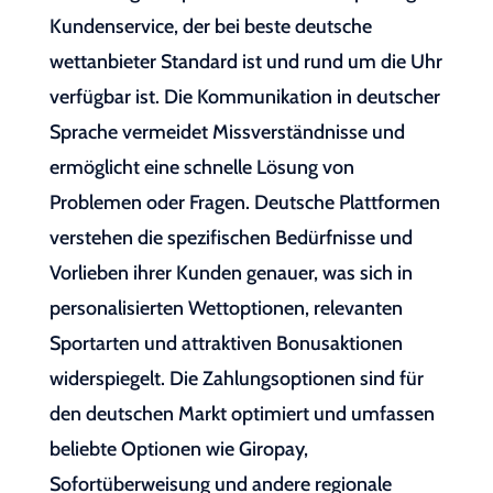
Kundenservice, der bei beste deutsche
wettanbieter Standard ist und rund um die Uhr
verfügbar ist. Die Kommunikation in deutscher
Sprache vermeidet Missverständnisse und
ermöglicht eine schnelle Lösung von
Problemen oder Fragen. Deutsche Plattformen
verstehen die spezifischen Bedürfnisse und
Vorlieben ihrer Kunden genauer, was sich in
personalisierten Wettoptionen, relevanten
Sportarten und attraktiven Bonusaktionen
widerspiegelt. Die Zahlungsoptionen sind für
den deutschen Markt optimiert und umfassen
beliebte Optionen wie Giropay,
Sofortüberweisung und andere regionale