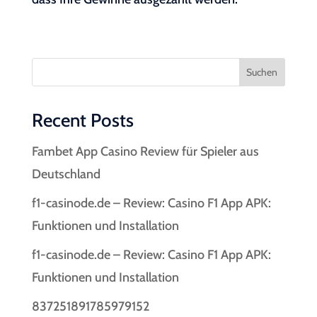
Suchen
Recent Posts
Fambet App Casino Review für Spieler aus
Deutschland
f1-casinode.de – Review: Casino F1 App APK:
Funktionen und Installation
f1-casinode.de – Review: Casino F1 App APK:
Funktionen und Installation
837251891785979152