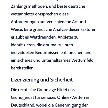
Zahlungsmethoden, und beste deutsche
wettanbieter entsprechen diese
Anforderungen auf verschiedene Art und
Weise. Eine gründliche Analyse dieser Faktoren
erlaubt es Wettfreunden, Anbieter zu
identifizieren, die optimal zu ihren
individuellen Bedürfnissen entsprechen und
ein sicheres und unterhaltsames Wettumfeld
bereitstellen.
Lizenzierung und Sicherheit
Die rechtliche Grundlage bildet das
Grundgerüst für seriöses Online-Wetten in
Deutschland, wobei die Genehmigung der