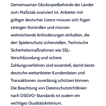
Gemeinsamen Glücksspielbehörde der Länder
zum Maßstab avanciert ist. Anbieter mit
gültiger deutscher Lizenz müssen sich fügen
strengen Kontrollen und müssen
weitreichende Anforderungen einhalten, die
den Spielerschutz sicherstellen. Technische
Sicherheitsmaßnahmen wie SSL-
Verschlüsselung und sichere
Zahlungsverfahren sind essentiell, damit beste
deutsche wettanbieter Kundendaten und
Transaktionen zuverlässig schützen können.
Die Beachtung von Datenschutzrichtlinien
nach DSGVO-Standards ist zudem ein
wichtiges Qualitätskriterium.