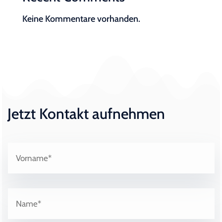
Keine Kommentare vorhanden.
Jetzt Kontakt aufnehmen