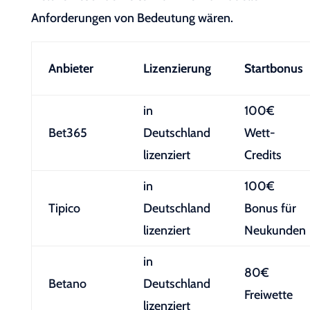
Anforderungen von Bedeutung wären.
Anbieter
Lizenzierung
Startbonus
in
100€
Bet365
Deutschland
Wett-
lizenziert
Credits
in
100€
Tipico
Deutschland
Bonus für
lizenziert
Neukunden
in
80€
Betano
Deutschland
Freiwette
lizenziert