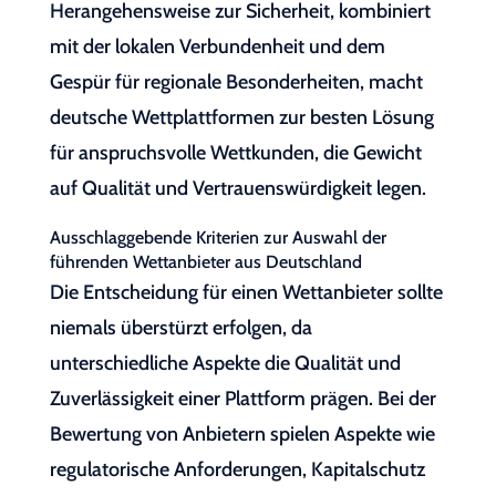
Herangehensweise zur Sicherheit, kombiniert
mit der lokalen Verbundenheit und dem
Gespür für regionale Besonderheiten, macht
deutsche Wettplattformen zur besten Lösung
für anspruchsvolle Wettkunden, die Gewicht
auf Qualität und Vertrauenswürdigkeit legen.
Ausschlaggebende Kriterien zur Auswahl der
führenden Wettanbieter aus Deutschland
Die Entscheidung für einen Wettanbieter sollte
niemals überstürzt erfolgen, da
unterschiedliche Aspekte die Qualität und
Zuverlässigkeit einer Plattform prägen. Bei der
Bewertung von Anbietern spielen Aspekte wie
regulatorische Anforderungen, Kapitalschutz