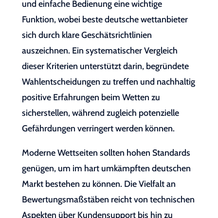
und einfache Bedienung eine wichtige
Funktion, wobei beste deutsche wettanbieter
sich durch klare Geschätsrichtlinien
auszeichnen. Ein systematischer Vergleich
dieser Kriterien unterstützt darin, begründete
Wahlentscheidungen zu treffen und nachhaltig
positive Erfahrungen beim Wetten zu
sicherstellen, während zugleich potenzielle
Gefährdungen verringert werden können.
Moderne Wettseiten sollten hohen Standards
genügen, um im hart umkämpften deutschen
Markt bestehen zu können. Die Vielfalt an
Bewertungsmaßstäben reicht von technischen
Aspekten über Kundensupport bis hin zu