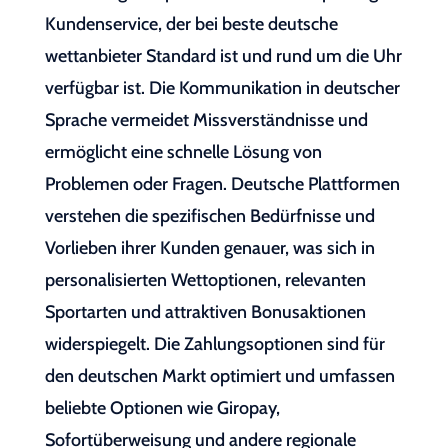
Kundenservice, der bei beste deutsche
wettanbieter Standard ist und rund um die Uhr
verfügbar ist. Die Kommunikation in deutscher
Sprache vermeidet Missverständnisse und
ermöglicht eine schnelle Lösung von
Problemen oder Fragen. Deutsche Plattformen
verstehen die spezifischen Bedürfnisse und
Vorlieben ihrer Kunden genauer, was sich in
personalisierten Wettoptionen, relevanten
Sportarten und attraktiven Bonusaktionen
widerspiegelt. Die Zahlungsoptionen sind für
den deutschen Markt optimiert und umfassen
beliebte Optionen wie Giropay,
Sofortüberweisung und andere regionale