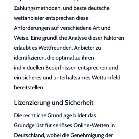
Zahlungsmethoden, und beste deutsche
wettanbieter entsprechen diese
Anforderungen auf verschiedene Art und
Weise. Eine gründliche Analyse dieser Faktoren
erlaubt es Wettfreunden, Anbieter zu
identifizieren, die optimal zu ihren
individuellen Bedürfnissen entsprechen und
ein sicheres und unterhaltsames Wettumfeld
bereitstellen.
Lizenzierung und Sicherheit
Die rechtliche Grundlage bildet das
Grundgerüst für seriöses Online-Wetten in
Deutschland, wobei die Genehmigung der