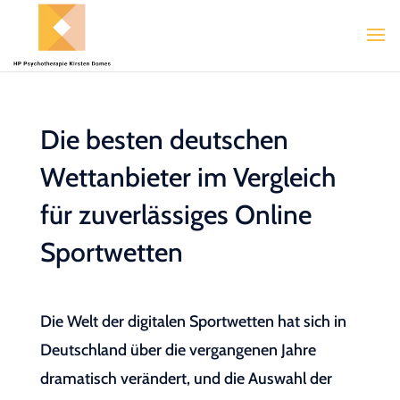
Die besten deutschen
Wettanbieter im Vergleich
für zuverlässiges Online
Sportwetten
Die Welt der digitalen Sportwetten hat sich in
Deutschland über die vergangenen Jahre
dramatisch verändert, und die Auswahl der