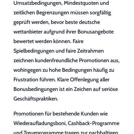
Umsatzbedingungen, Mindestquoten und
zeitlichen Begrenzungen müssen sorgfältig
geprüft werden, bevor beste deutsche
wettanbieter aufgrund ihrer Bonusangebote
bewertet werden können. Faire
Spielbedingungen und faire Zeitrahmen
zeichnen kundenfreundliche Promotionen aus,
wohingegen zu hohe Bedingungen häufig zu
Frustration führen. Klare Offenlegung aller
Bonusbedingungen ist ein Zeichen auf seriöse
Geschäftspraktiken.
Promotionen für bestehende Kunden wie
Wiederaufladungsboni, Cashback-Programme
und Treueprogramme tragen zur nachhaltigen