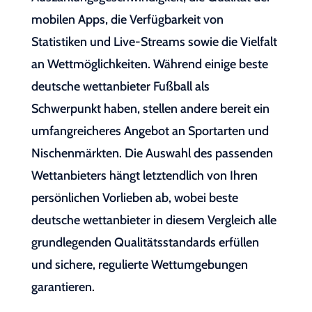
mobilen Apps, die Verfügbarkeit von
Statistiken und Live-Streams sowie die Vielfalt
an Wettmöglichkeiten. Während einige beste
deutsche wettanbieter Fußball als
Schwerpunkt haben, stellen andere bereit ein
umfangreicheres Angebot an Sportarten und
Nischenmärkten. Die Auswahl des passenden
Wettanbieters hängt letztendlich von Ihren
persönlichen Vorlieben ab, wobei beste
deutsche wettanbieter in diesem Vergleich alle
grundlegenden Qualitätsstandards erfüllen
und sichere, regulierte Wettumgebungen
garantieren.