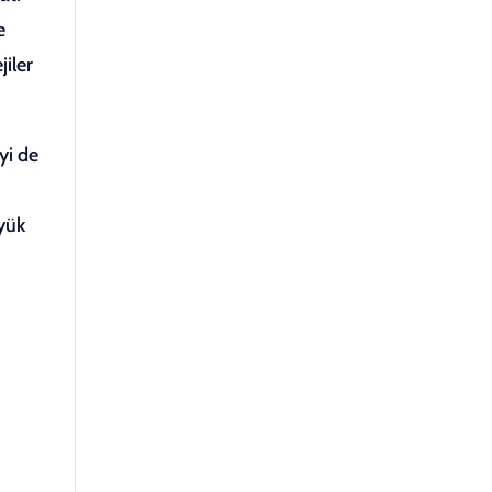
e
jiler
yi de
üyük