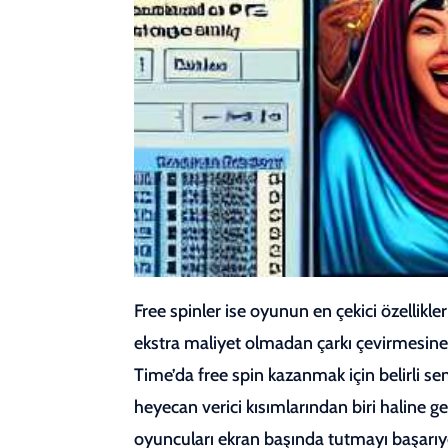
Free spinler ise oyunun en çekici özellikler
ekstra maliyet olmadan çarkı çevirmesine o
Time’da free spin kazanmak için belirli s
heyecan verici kısımlarından biri haline ge
oyuncuları ekran başında tutmayı başarıy