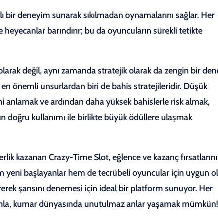
rklı bir deneyim sunarak sıkılmadan oynamalarını sağlar. Her
ve heyecanlar barındırır; bu da oyuncuların sürekli tetikte
l olarak değil, aynı zamanda stratejik olarak da zengin bir de
en önemli unsurlardan biri de bahis stratejileridir. Düşük
ni anlamak ve ardından daha yüksek bahislerle risk almak,
rın doğru kullanımı ile birlikte büyük ödüllere ulaşmak
lik kazanan Crazy-Time Slot, eğlence ve kazanç fırsatlarını
m yeni başlayanlar hem de tecrübeli oyuncular için uygun o
irerek şansını denemesi için ideal bir platform sunuyor. Her
yunla, kumar dünyasında unutulmaz anlar yaşamak mümkün