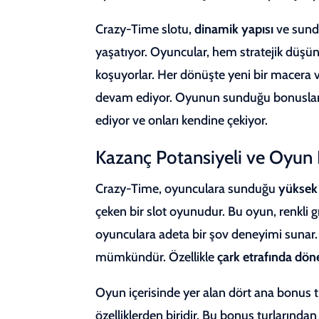
Crazy-Time slotu,
dinamik yapısı
ve sundu
yaşatıyor. Oyuncular, hem stratejik düşü
koşuyorlar. Her dönüşte yeni bir macera v
devam ediyor. Oyunun sunduğu bonuslar v
ediyor ve onları kendine çekiyor.
Kazanç Potansiyeli ve Oyun 
Crazy-Time, oyunculara sunduğu
yüksek 
çeken bir slot oyunudur. Bu oyun, renkli g
oyunculara adeta bir şov deneyimi sunar. 
mümkündür. Özellikle
çark etrafında dön
Oyun içerisinde yer alan dört ana bonus t
özelliklerden biridir. Bu bonus turlarında