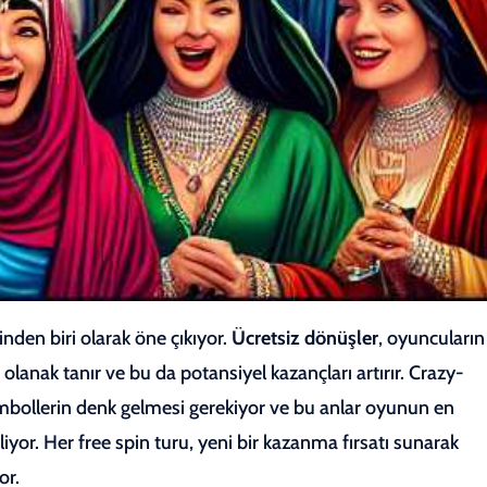
inden biri olarak öne çıkıyor.
Ücretsiz dönüşler
, oyuncuların
lanak tanır ve bu da potansiyel kazançları artırır. Crazy-
embollerin denk gelmesi gerekiyor ve bu anlar oyunun en
liyor. Her free spin turu, yeni bir kazanma fırsatı sunarak
or.