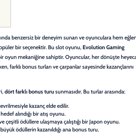
sında benzersiz bir deneyim sunan ve oyunculara hem eğlen
opüler bir seçenektir. Bu slot oyunu,
Evolution Gaming
ı bir oyun mekaniğine sahiptir. Oyuncular, her dönüşte heyec
en, farklı bonus turları ve çarpanlar sayesinde kazançlarını
ri,
dört farklı bonus turu
sunmasıdır. Bu turlar arasında:
çevrilmesiyle kazanç elde edilir.
hedef alındığı bir atış oyunu.
 ve çeşitli ödüllere ulaşmaya çalıştığı bir Japon oyunu.
büyük ödüllerin kazanıldığı ana bonus turu.