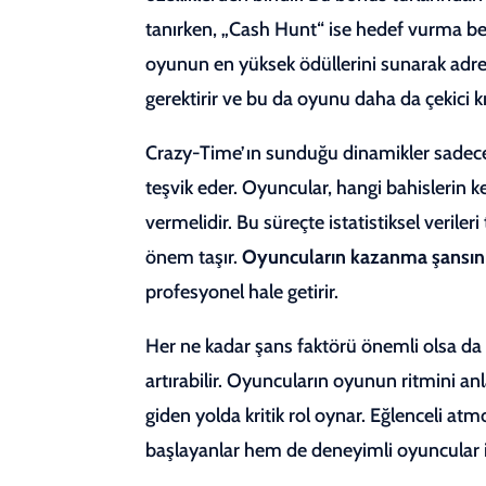
tanırken, „Cash Hunt“ ise hedef vurma bec
oyunun en yüksek ödüllerini sunarak adrenal
gerektirir ve bu da oyunu daha da çekici kı
Crazy-Time’ın sunduğu dinamikler sadece 
teşvik eder. Oyuncular, hangi bahislerin k
vermelidir. Bu süreçte istatistiksel veri
önem taşır.
Oyuncuların kazanma şansını a
profesyonel hale getirir.
Her ne kadar şans faktörü önemli olsa da 
artırabilir. Oyuncuların oyunun ritmini a
giden yolda kritik rol oynar. Eğlenceli a
başlayanlar hem de deneyimli oyuncular 