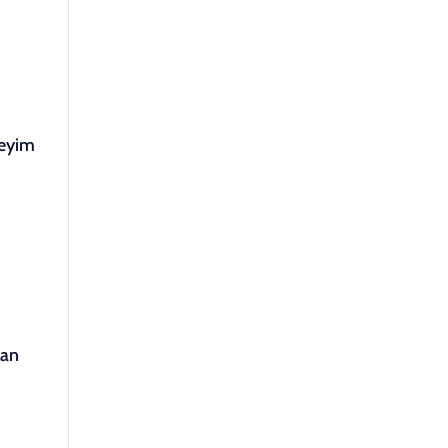
neyim
lan
!