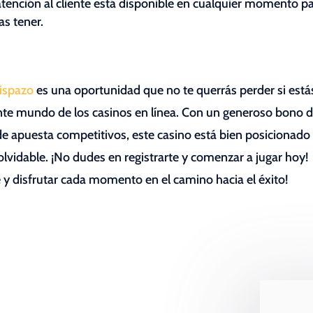
tención al cliente está disponible en cualquier momento p
as tener.
ispazo
es una oportunidad que no te querrás perder si está
nte mundo de los casinos en línea. Con un generoso bono d
de apuesta competitivos, este casino está bien posicionado
lvidable. ¡No dudes en registrarte y comenzar a jugar hoy!
y disfrutar cada momento en el camino hacia el éxito!