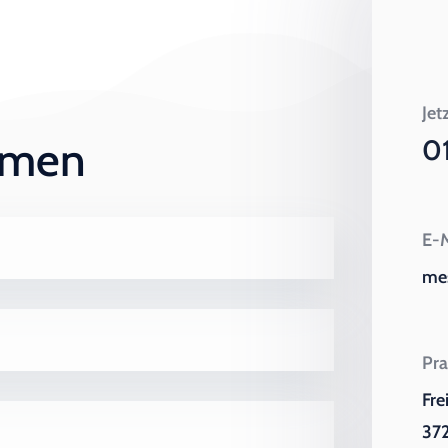
Jet
ehmen
0
E-M
me
Pra
Fre
372