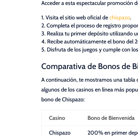
Acceder a esta espectacular promoción de
Visita el sitio web oficial de
chispazo
.
Completa el proceso de registro propo
Realiza tu primer depósito utilizando 
Recibe automáticamente el bono del 20
Disfruta de los juegos y cumple con los 
Comparativa de Bonos de Bi
A continuación, te mostramos una tabla
algunos de los casinos en línea más popul
bono de Chispazo:
Casino
Bono de Bienvenida
Chispazo
200% en primer dep