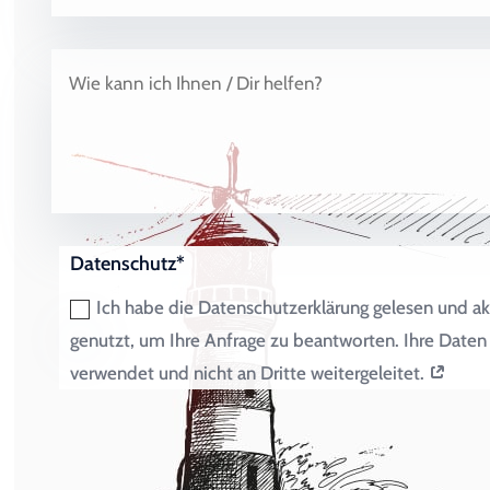
Datenschutz*
Ich habe die Datenschutzerklärung gelesen und ak
genutzt, um Ihre Anfrage zu beantworten. Ihre Dat
verwendet und nicht an Dritte weitergeleitet.