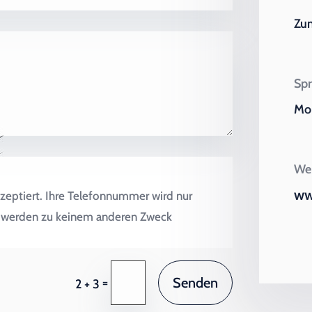
Zu
Spr
Mo 
Wei
ww
zeptiert. Ihre Telefonnummer wird nur
en werden zu keinem anderen Zweck
Senden
=
2 + 3