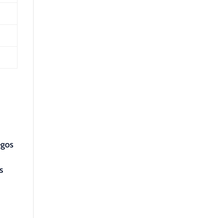
egos
s