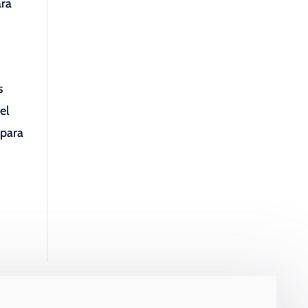
ara
s
el
 para