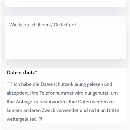
Datenschutz*
Ich habe die Datenschutzerklärung gelesen und
akzeptiert. Ihre Telefonnummer wird nur genutzt, um
Ihre Anfrage zu beantworten. Ihre Daten werden zu
keinem anderen Zweck verwendet und nicht an Dritte
weitergeleitet.