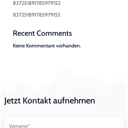
837251891785979152
837251891785979152
Recent Comments
Keine Kommentare vorhanden.
Jetzt Kontakt aufnehmen