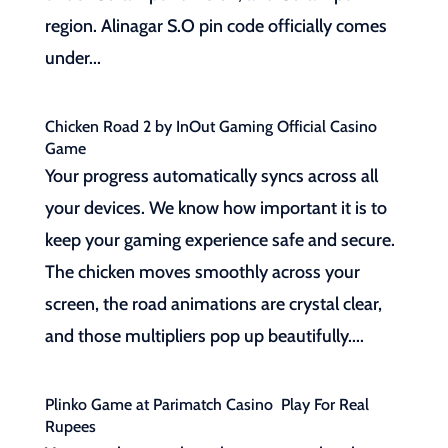
region. Alinagar S.O pin code officially comes
under...
Chicken Road 2 by InOut Gaming Official Casino
Game
Your progress automatically syncs across all
your devices. We know how important it is to
keep your gaming experience safe and secure.
The chicken moves smoothly across your
screen, the road animations are crystal clear,
and those multipliers pop up beautifully....
Plinko Game at Parimatch Casino ️ Play For Real
Rupees