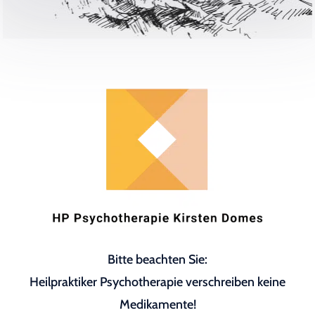
Bitte beachten Sie:
Heilpraktiker Psychotherapie verschreiben keine
Medikamente!