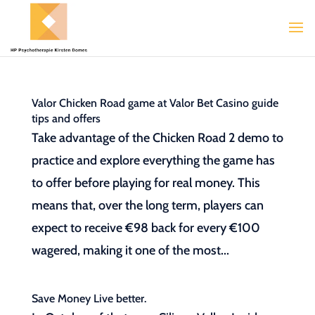
Valor Chicken Road game at Valor Bet Casino guide
tips and offers
Take advantage of the Chicken Road 2 demo to
practice and explore everything the game has
to offer before playing for real money. This
means that, over the long term, players can
expect to receive €98 back for every €100
wagered, making it one of the most...
Save Money Live better.