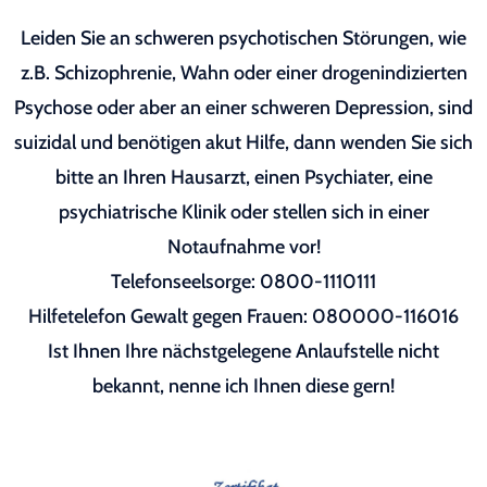
Leiden Sie an schweren psychotischen Störungen, wie
z.B. Schizophrenie, Wahn oder einer drogenindizierten
Psychose oder aber an einer schweren Depression, sind
suizidal und benötigen akut Hilfe, dann wenden Sie sich
bitte an Ihren Hausarzt, einen Psychiater, eine
psychiatrische Klinik oder stellen sich in einer
Notaufnahme vor!
Telefonseelsorge: 0800-1110111
Hilfetelefon Gewalt gegen Frauen: 080000-116016
Ist Ihnen Ihre nächstgelegene Anlaufstelle nicht
bekannt, nenne ich Ihnen diese gern!