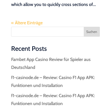
which allow you to quickly cross sections of...
« Ältere Einträge
Suchen
Recent Posts
Fambet App Casino Review für Spieler aus
Deutschland
f1-casinode.de – Review: Casino F1 App APK:
Funktionen und Installation
f1-casinode.de – Review: Casino F1 App APK:
Funktionen und Installation