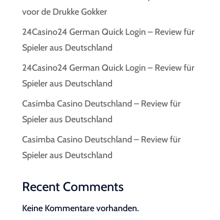
voor de Drukke Gokker
24Casino24 German Quick Login – Review für
Spieler aus Deutschland
24Casino24 German Quick Login – Review für
Spieler aus Deutschland
Casimba Casino Deutschland – Review für
Spieler aus Deutschland
Casimba Casino Deutschland – Review für
Spieler aus Deutschland
Recent Comments
Keine Kommentare vorhanden.