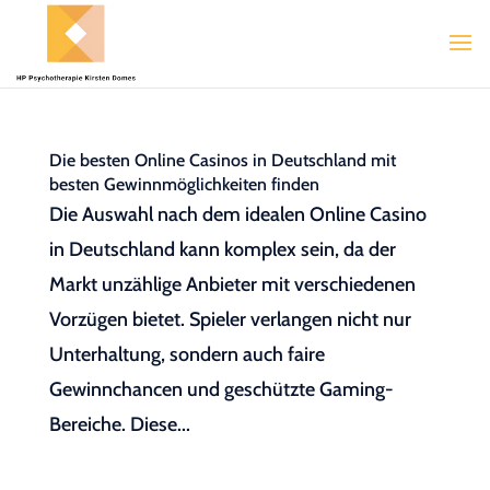
Die besten Online Casinos in Deutschland mit
besten Gewinnmöglichkeiten finden
Die Auswahl nach dem idealen Online Casino
in Deutschland kann komplex sein, da der
Markt unzählige Anbieter mit verschiedenen
Vorzügen bietet. Spieler verlangen nicht nur
Unterhaltung, sondern auch faire
Gewinnchancen und geschützte Gaming-
Bereiche. Diese...