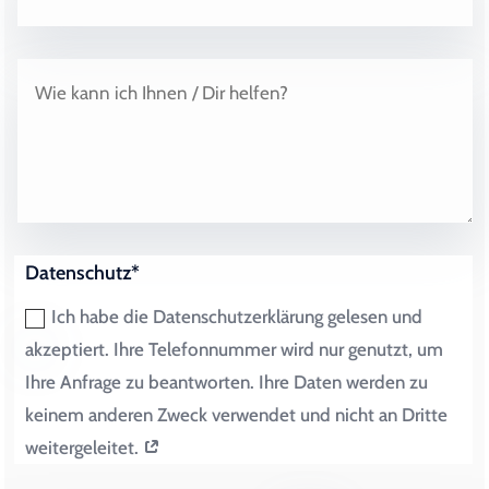
Datenschutz*
Ich habe die Datenschutzerklärung gelesen und
akzeptiert. Ihre Telefonnummer wird nur genutzt, um
Ihre Anfrage zu beantworten. Ihre Daten werden zu
keinem anderen Zweck verwendet und nicht an Dritte
weitergeleitet.