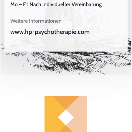
Mo – Fr: Nach individueller Vereinbarung
Weitere Informationen
www.hp-psychotherapie.com