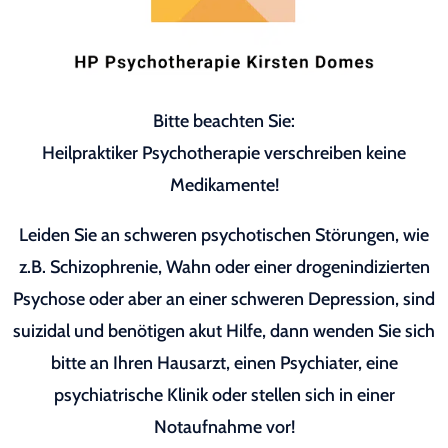
Bitte beachten Sie:
Heilpraktiker Psychotherapie verschreiben keine
Medikamente!
Leiden Sie an schweren psychotischen Störungen, wie
z.B. Schizophrenie, Wahn oder einer drogenindizierten
Psychose oder aber an einer schweren Depression, sind
suizidal und benötigen akut Hilfe, dann wenden Sie sich
bitte an Ihren Hausarzt, einen Psychiater, eine
psychiatrische Klinik oder stellen sich in einer
Notaufnahme vor!