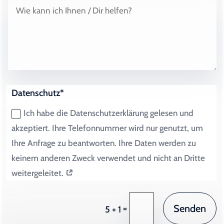
Datenschutz*
Ich habe die Datenschutzerklärung gelesen und
akzeptiert. Ihre Telefonnummer wird nur genutzt, um
Ihre Anfrage zu beantworten. Ihre Daten werden zu
keinem anderen Zweck verwendet und nicht an Dritte
weitergeleitet.
Senden
=
5 + 1