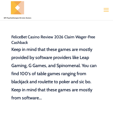
FeliceBet Casino Review 2026 Claim Wager-Free
Cashback
Keep in mind that these games are mostly
provided by software providers like Leap
Gaming, G Games, and Spinomenal. You can
find 100’s of table games ranging from
blackjack and roulette to poker and sic bo.
Keep in mind that these games are mostly
from software...