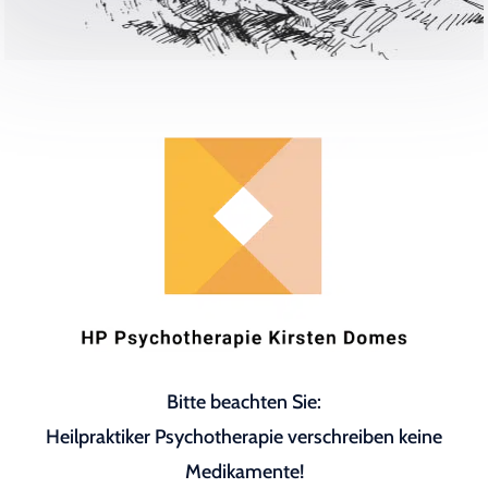
Bitte beachten Sie:
Heilpraktiker Psychotherapie verschreiben keine
Medikamente!