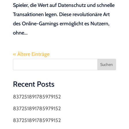
Spieler, die Wert auf Datenschutz und schnelle
Transaktionen legen. Diese revolutionäre Art
des Online-Gamings ermöglicht es Nutzern,
ohne...
« Ältere Einträge
Suchen
Recent Posts
837251891785979152
837251891785979152
837251891785979152