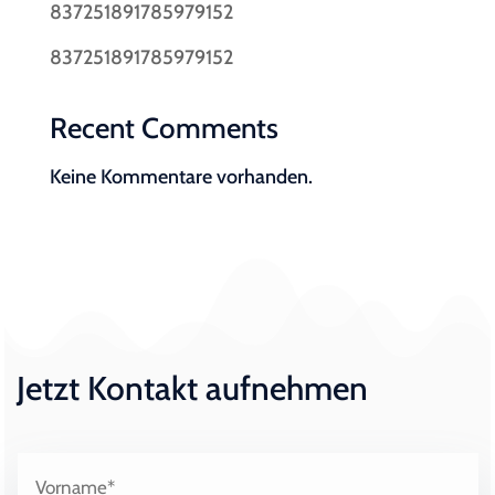
837251891785979152
837251891785979152
Recent Comments
Keine Kommentare vorhanden.
Jetzt Kontakt aufnehmen