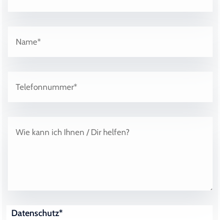
Datenschutz*