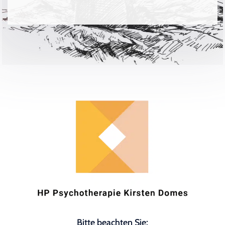
Bitte beachten Sie: