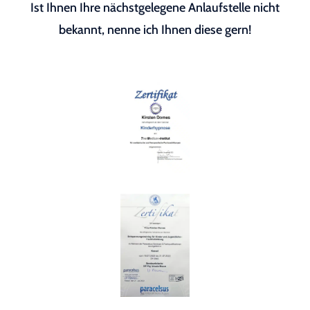
Ist Ihnen Ihre nächstgelegene Anlaufstelle nicht
bekannt, nenne ich Ihnen diese gern!