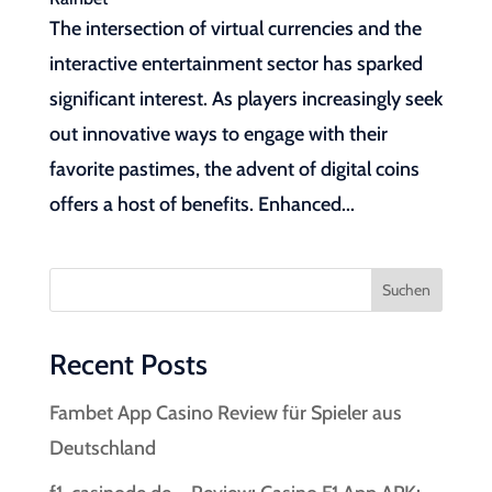
The intersection of virtual currencies and the
interactive entertainment sector has sparked
significant interest. As players increasingly seek
out innovative ways to engage with their
favorite pastimes, the advent of digital coins
offers a host of benefits. Enhanced...
Suchen
Recent Posts
Fambet App Casino Review für Spieler aus
Deutschland