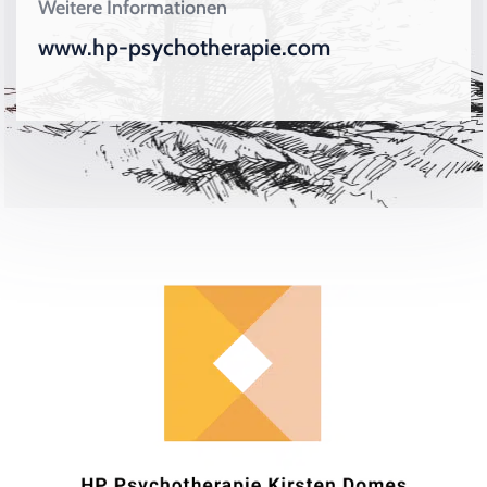
Weitere Informationen
www.hp-psychotherapie.com