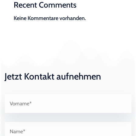
Recent Comments
Keine Kommentare vorhanden.
Jetzt Kontakt aufnehmen