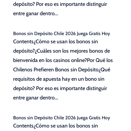
depósito? Por eso es importante distinguir
entre ganar dentro...
Bonos sin Depósito Chile 2026 Juega Gratis Hoy
Contents¿Cómo se usan los bonos sin
depósito?¿Cuáles son los mejores bonos de
bienvenida en los casinos online?Por Qué los
Chilenos Prefieren Bonos sin Depósito¿Qué
requisitos de apuesta hay en un bono sin
depósito? Por eso es importante distinguir
entre ganar dentro...
Bonos sin Depósito Chile 2026 Juega Gratis Hoy
Contents¿Cómo se usan los bonos sin