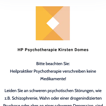
Bitte beachten Sie:
Heilpraktiker Psychotherapie verschreiben keine
Medikamente!
Leiden Sie an schweren psychotischen Störungen, wie
z.B. Schizophrenie, Wahn oder einer drogenindizierten
Psychose oder aber an einer schweren Depression, sind