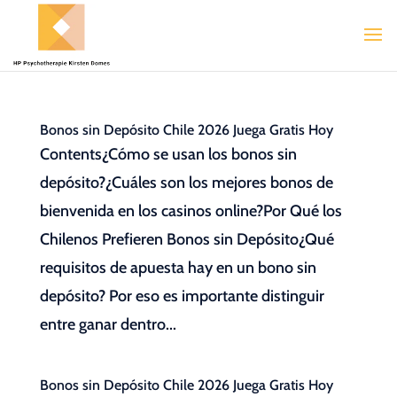
Bonos sin Depósito Chile 2026 Juega Gratis Hoy
Contents¿Cómo se usan los bonos sin
depósito?¿Cuáles son los mejores bonos de
bienvenida en los casinos online?Por Qué los
Chilenos Prefieren Bonos sin Depósito¿Qué
requisitos de apuesta hay en un bono sin
depósito? Por eso es importante distinguir
entre ganar dentro...
Bonos sin Depósito Chile 2026 Juega Gratis Hoy