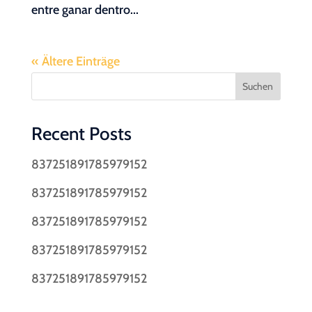
entre ganar dentro...
« Ältere Einträge
Suchen
Recent Posts
837251891785979152
837251891785979152
837251891785979152
837251891785979152
837251891785979152