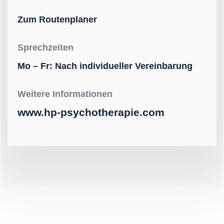
Zum Routenplaner
Sprechzeiten
Mo – Fr: Nach individueller Vereinbarung
Weitere Informationen
www.hp-psychotherapie.com