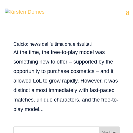
Calcio: news dell’ultima ora e risultati
At the time, the free-to-play model was
something new to offer – supported by the
opportunity to purchase cosmetics – and it
allowed LoL to grow rapidly. However, it was
distinct almost immediately with fast-paced
matches, unique characters, and the free-to-
play model...
Suchen