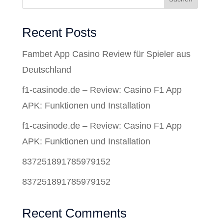
Recent Posts
Fambet App Casino Review für Spieler aus
Deutschland
f1-casinode.de – Review: Casino F1 App
APK: Funktionen und Installation
f1-casinode.de – Review: Casino F1 App
APK: Funktionen und Installation
837251891785979152
837251891785979152
Recent Comments