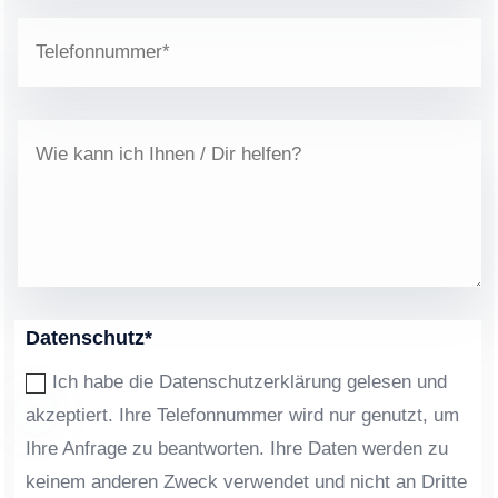
Datenschutz*
Ich habe die Datenschutzerklärung gelesen und
akzeptiert. Ihre Telefonnummer wird nur genutzt, um
Ihre Anfrage zu beantworten. Ihre Daten werden zu
keinem anderen Zweck verwendet und nicht an Dritte