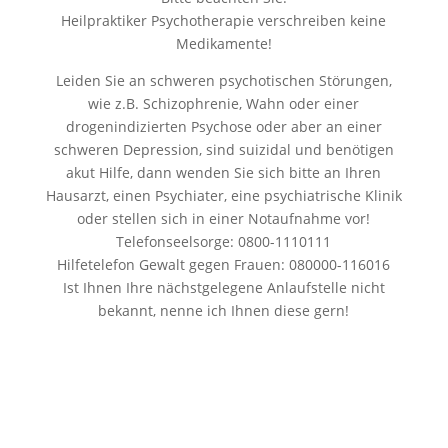
Heilpraktiker Psychotherapie verschreiben keine
Medikamente!
Leiden Sie an schweren psychotischen Störungen,
wie z.B. Schizophrenie, Wahn oder einer
drogenindizierten Psychose oder aber an einer
schweren Depression, sind suizidal und benötigen
akut Hilfe, dann wenden Sie sich bitte an Ihren
Hausarzt, einen Psychiater, eine psychiatrische Klinik
oder stellen sich in einer Notaufnahme vor!
Telefonseelsorge: 0800-1110111
Hilfetelefon Gewalt gegen Frauen: 080000-116016
Ist Ihnen Ihre nächstgelegene Anlaufstelle nicht
bekannt, nenne ich Ihnen diese gern!