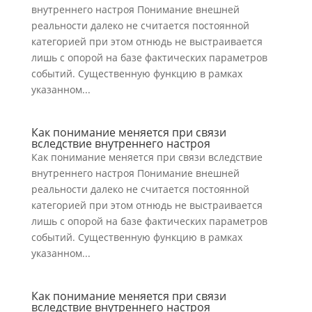
внутреннего настроя Понимание внешней
реальности далеко не считается постоянной
категорией при этом отнюдь не выстраивается
лишь с опорой на базе фактических параметров
событий. Существенную функцию в рамках
указанном...
Как понимание меняется при связи
вследствие внутреннего настроя
Как понимание меняется при связи вследствие
внутреннего настроя Понимание внешней
реальности далеко не считается постоянной
категорией при этом отнюдь не выстраивается
лишь с опорой на базе фактических параметров
событий. Существенную функцию в рамках
указанном...
Как понимание меняется при связи
вследствие внутреннего настроя