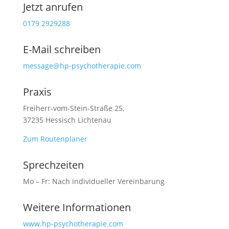
Jetzt anrufen
0179 2929288
E-Mail schreiben
message@hp-psychotherapie.com
Praxis
Freiherr-vom-Stein-Straße 25,
37235 Hessisch Lichtenau
Zum Routenplaner
Sprechzeiten
Mo – Fr: Nach individueller Vereinbarung
Weitere Informationen
www.hp-psychotherapie.com