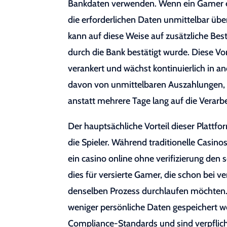
Bankdaten verwenden. Wenn ein Gamer e
die erforderlichen Daten unmittelbar übe
kann auf diese Weise auf zusätzliche Bes
durch die Bank bestätigt wurde. Diese Vo
verankert und wächst kontinuierlich in 
davon von unmittelbaren Auszahlungen, 
anstatt mehrere Tage lang auf die Verarb
Der hauptsächliche Vorteil dieser Plattfo
die Spieler. Während traditionelle Casino
ein casino online ohne verifizierung den s
dies für versierte Gamer, die schon bei 
denselben Prozess durchlaufen möchten. 
weniger persönliche Daten gespeichert 
Compliance-Standards und sind verpflic