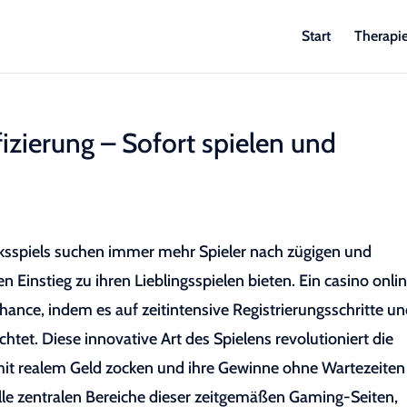
Start
Therapi
izierung – Sofort spielen und
cksspiels suchen immer mehr Spieler nach zügigen und
 Einstieg zu ihren Lieblingsspielen bieten. Ein casino onli
hance, indem es auf zeitintensive Registrierungsschritte u
chtet. Diese innovative Art des Spielens revolutioniert die
mit realem Geld zocken und ihre Gewinne ohne Wartezeiten
alle zentralen Bereiche dieser zeitgemäßen Gaming-Seiten,