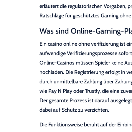
erläutert die regulatorischen Vorgaben, p
Ratschläge für geschütztes Gaming ohn
Was sind Online-Gaming-Pla
Ein casino online ohne verifizierung ist e
aufwendige Verifizierungsprozesse sofort
Online-Casinos müssen Spieler keine A
hochladen. Die Registrierung erfolgt in w
durch unmittelbare Zahlung über Zahlung
wie Pay N Play oder Trustly, die eine zu
Der gesamte Prozess ist darauf ausgele
dabei auf Schutz zu verzichten.
Die Funktionsweise beruht auf der Einbi