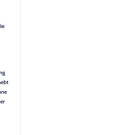
die
ung
hebt
hne
er