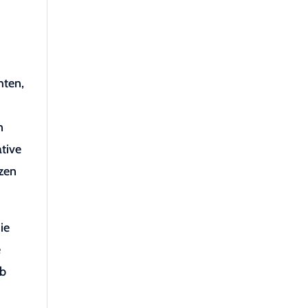
hten,
n
ative
tzen
ie
e
lb