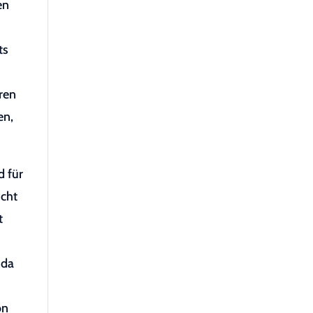
en
ts
ren
en,
d für
icht
t
 da
on