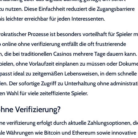
zu nutzen. Diese Einfachheit reduziert die Zugangsbarriere
s leichter erreichbar für jeden Interessenten.
kratischer Prozesse ist besonders vorteilhaft für Spieler m
 online ohne verifizierung entfällt die oft frustrierende
 die bei traditionellen Casinos mehrere Tage dauern kann.
spielen, ohne Vorlaufzeit einplanen zu müssen oder Dokum
t passt ideal zu zeitgemäßen Lebensweisen, in dem schnelle
n. Der sofortige Zugriff zu Unterhaltung ohne administrat
 Wahl für viele zeiteffiziente Spieler.
hne Verifizierung?
e verifizierung erfolgt durch aktuelle Zahlungsoptionen, di
gitale Währungen wie Bitcoin und Ethereum sowie innovative