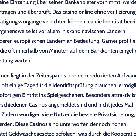
ine Einzahlung über seinen Bankanbieter vornimmt, werd
rtragen und überprüft. Das casino online ohne verifizierung
tätigungsvorgänge verzichten können, da die Identität berei
rgehensweise ist vor allem in skandinavischen Ländern
anderen europäischen Ländern an Bedeutung. Gamer profitie
die oft innerhalb von Minuten auf dem Bankkonten eingeh
eitung warten.
rmen liegt in der Zeitersparnis und dem reduzierten Aufwan
s oft einige Tage für die Identitätsprüfung brauchen, ermögl
ofortigen Eintritt ins Spielgeschehen. Besonders attraktiv is
verschiedenen Casinos angemeldet sind und nicht jedes Mal
Zudem würdigen viele Nutzer die bessere Privatsicherung,
werden. Diese Casinos sind unterworfen dennoch hohen
htet Geldwäschegesetze befolgen, was durch die Kooperati