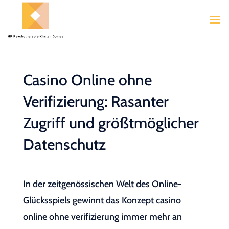
Casino Online ohne
Verifizierung: Rasanter
Zugriff und größtmöglicher
Datenschutz
In der zeitgenössischen Welt des Online-
Glücksspiels gewinnt das Konzept casino
online ohne verifizierung immer mehr an