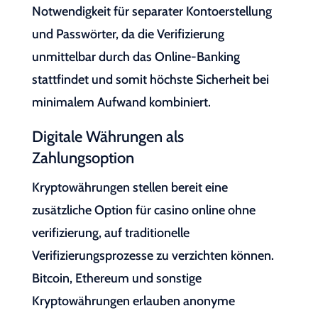
Notwendigkeit für separater Kontoerstellung
und Passwörter, da die Verifizierung
unmittelbar durch das Online-Banking
stattfindet und somit höchste Sicherheit bei
minimalem Aufwand kombiniert.
Digitale Währungen als
Zahlungsoption
Kryptowährungen stellen bereit eine
zusätzliche Option für casino online ohne
verifizierung, auf traditionelle
Verifizierungsprozesse zu verzichten können.
Bitcoin, Ethereum und sonstige
Kryptowährungen erlauben anonyme