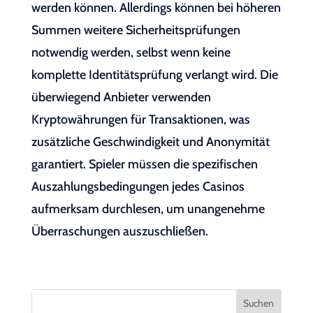
werden können. Allerdings können bei höheren
Summen weitere Sicherheitsprüfungen
notwendig werden, selbst wenn keine
komplette Identitätsprüfung verlangt wird. Die
überwiegend Anbieter verwenden
Kryptowährungen für Transaktionen, was
zusätzliche Geschwindigkeit und Anonymität
garantiert. Spieler müssen die spezifischen
Auszahlungsbedingungen jedes Casinos
aufmerksam durchlesen, um unangenehme
Überraschungen auszuschließen.
Suchen