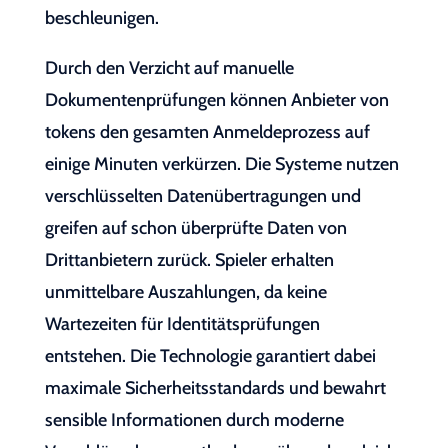
beschleunigen.
Durch den Verzicht auf manuelle
Dokumentenprüfungen können Anbieter von
tokens den gesamten Anmeldeprozess auf
einige Minuten verkürzen. Die Systeme nutzen
verschlüsselten Datenübertragungen und
greifen auf schon überprüfte Daten von
Drittanbietern zurück. Spieler erhalten
unmittelbare Auszahlungen, da keine
Wartezeiten für Identitätsprüfungen
entstehen. Die Technologie garantiert dabei
maximale Sicherheitsstandards und bewahrt
sensible Informationen durch moderne