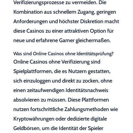
Verifizierungsprozesse zu vermeiden. Die
Kombination aus schnellem Zugang, geringen
Anforderungen und höchster Diskretion macht
diese Casinos zu einer attraktiven Option für
neue und erfahrene Gamer gleichermaßen.
Was sind Online Casinos ohne Identitätsprüfung?
Online Casinos ohne Verifizierung sind
Spielplattformen, die es Nutzern gestatten,
sich einzuloggen und direkt zu zocken, ohne
einen zeitaufwendigen Identitätsnachweis
absolvieren zu müssen. Diese Plattformen
nutzen fortschrittliche Zahlungsmethoden wie
Kryptowährungen oder dedizierte digitale
Geldbörsen, um die Identität der Spieler