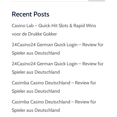
Recent Posts
Casino Lab – Quick‑Hit Slots & Rapid Wins
voor de Drukke Gokker
24Casino24 German Quick Login – Review für
Spieler aus Deutschland
24Casino24 German Quick Login – Review für
Spieler aus Deutschland
Casimba Casino Deutschland – Review für
Spieler aus Deutschland
Casimba Casino Deutschland – Review für
Spieler aus Deutschland