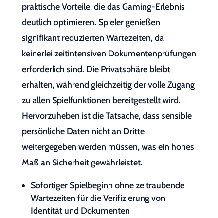
praktische Vorteile, die das Gaming-Erlebnis
deutlich optimieren. Spieler genießen
signifikant reduzierten Wartezeiten, da
keinerlei zeitintensiven Dokumentenprüfungen
erforderlich sind. Die Privatsphäre bleibt
erhalten, während gleichzeitig der volle Zugang
zu allen Spielfunktionen bereitgestellt wird.
Hervorzuheben ist die Tatsache, dass sensible
persönliche Daten nicht an Dritte
weitergegeben werden müssen, was ein hohes
Maß an Sicherheit gewährleistet.
Sofortiger Spielbeginn ohne zeitraubende
Wartezeiten für die Verifizierung von
Identität und Dokumenten