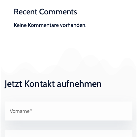
Recent Comments
Keine Kommentare vorhanden.
Jetzt Kontakt aufnehmen