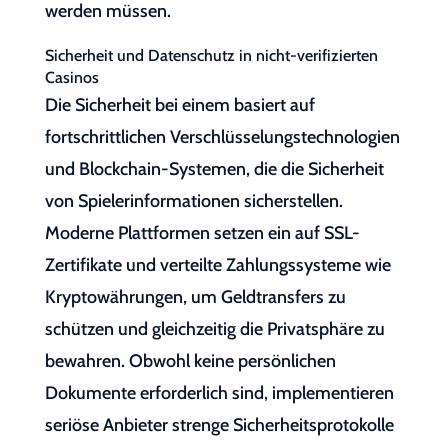
werden müssen.
Sicherheit und Datenschutz in nicht-verifizierten
Casinos
Die Sicherheit bei einem basiert auf
fortschrittlichen Verschlüsselungstechnologien
und Blockchain-Systemen, die die Sicherheit
von Spielerinformationen sicherstellen.
Moderne Plattformen setzen ein auf SSL-
Zertifikate und verteilte Zahlungssysteme wie
Kryptowährungen, um Geldtransfers zu
schützen und gleichzeitig die Privatsphäre zu
bewahren. Obwohl keine persönlichen
Dokumente erforderlich sind, implementieren
seriöse Anbieter strenge Sicherheitsprotokolle