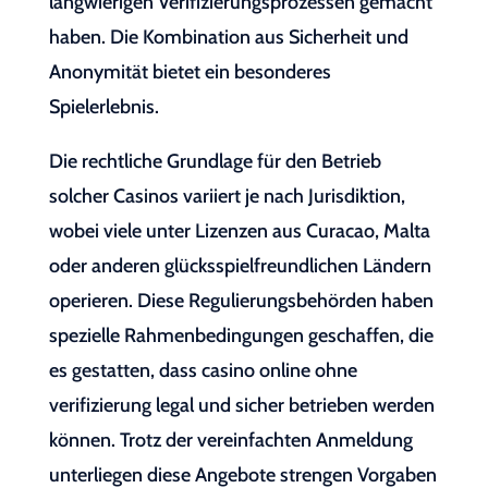
langwierigen Verifizierungsprozessen gemacht
haben. Die Kombination aus Sicherheit und
Anonymität bietet ein besonderes
Spielerlebnis.
Die rechtliche Grundlage für den Betrieb
solcher Casinos variiert je nach Jurisdiktion,
wobei viele unter Lizenzen aus Curacao, Malta
oder anderen glücksspielfreundlichen Ländern
operieren. Diese Regulierungsbehörden haben
spezielle Rahmenbedingungen geschaffen, die
es gestatten, dass casino online ohne
verifizierung legal und sicher betrieben werden
können. Trotz der vereinfachten Anmeldung
unterliegen diese Angebote strengen Vorgaben