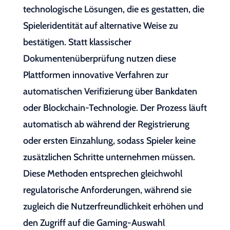
technologische Lösungen, die es gestatten, die
Spieleridentität auf alternative Weise zu
bestätigen. Statt klassischer
Dokumentenüberprüfung nutzen diese
Plattformen innovative Verfahren zur
automatischen Verifizierung über Bankdaten
oder Blockchain-Technologie. Der Prozess läuft
automatisch ab während der Registrierung
oder ersten Einzahlung, sodass Spieler keine
zusätzlichen Schritte unternehmen müssen.
Diese Methoden entsprechen gleichwohl
regulatorische Anforderungen, während sie
zugleich die Nutzerfreundlichkeit erhöhen und
den Zugriff auf die Gaming-Auswahl