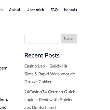
en
Ablauf
Über mich
FAQ
Kontakt
Suchen
Recent Posts
Casino Lab – Quick‑Hit
 dem
Slots & Rapid Wins voor de
Drukke Gokker
24Casino24 German Quick
ehen.
Login – Review für Spieler
 und
aus Deutschland