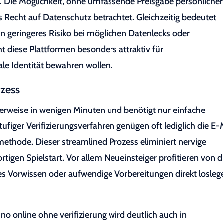
Die Möglichkeit, ohne umfassende Preisgabe persönlicher
s Recht auf Datenschutz betrachtet. Gleichzeitig bedeutet
n geringeres Risiko bei möglichen Datenlecks oder
 diese Plattformen besonders attraktiv für
tale Identität bewahren wollen.
ozess
herweise in wenigen Minuten und benötigt nur einfache
ufiger Verifizierungsverfahren genügen oft lediglich die E-
ethode. Dieser streamlined Prozess eliminiert nervige
tigen Spielstart. Vor allem Neueinsteiger profitieren von d
es Vorwissen oder aufwendige Vorbereitungen direkt losleg
no online ohne verifizierung wird deutlich auch in