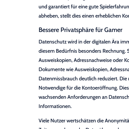
und garantiert für eine gute Spielerfahrun
abheben, stellt dies einen erheblichen Ko
Bessere Privatsphäre für Gamer
Datenschutz wird in der digitalen Ära imm
diesem Bedürfnis besonders Rechnung. S
Ausweiskopien, Adressnachweise oder Ko
Dokumente wie Ausweiskopien, Adressnac
Datenmissbrauch deutlich reduziert. Die
Notwendige für die Kontoeröffnung. Die
wachsenden Anforderungen an Datenschut
Informationen.
Viele Nutzer wertschätzen die Anonymität