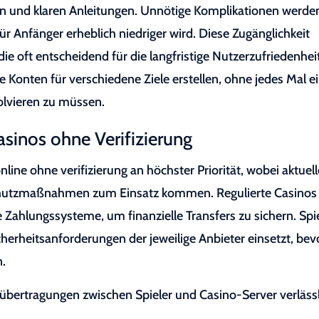
 und klaren Anleitungen. Unnötige Komplikationen werde
 Anfänger erheblich niedriger wird. Diese Zugänglichkeit
die oft entscheidend für die langfristige Nutzerzufriedenheit
Konten für verschiedene Ziele erstellen, ohne jedes Mal e
lvieren zu müssen.
asinos ohne Verifizierung
nline ohne verifizierung an höchster Priorität, wobei aktuel
chutzmaßnahmen zum Einsatz kommen. Regulierte Casinos
 Zahlungssysteme, um finanzielle Transfers zu sichern. Spi
herheitsanforderungen der jeweilige Anbieter einsetzt, bev
n.
nübertragungen zwischen Spieler und Casino-Server verläss