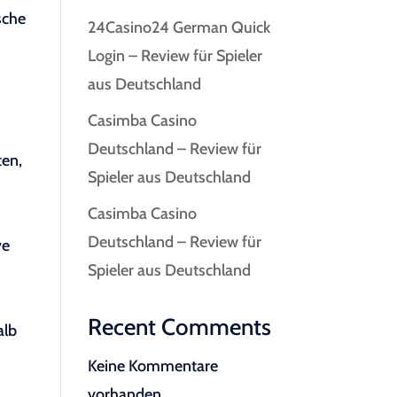
sche
24Casino24 German Quick
Login – Review für Spieler
aus Deutschland
Casimba Casino
Deutschland – Review für
ten,
Spieler aus Deutschland
Casimba Casino
Deutschland – Review für
ve
Spieler aus Deutschland
Recent Comments
alb
Keine Kommentare
vorhanden.