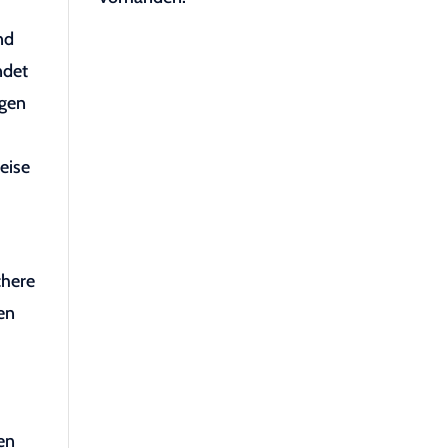
nd
ndet
ngen
eise
chere
en
en