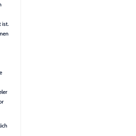
n
 ist.
inen
le
eler
or
lich