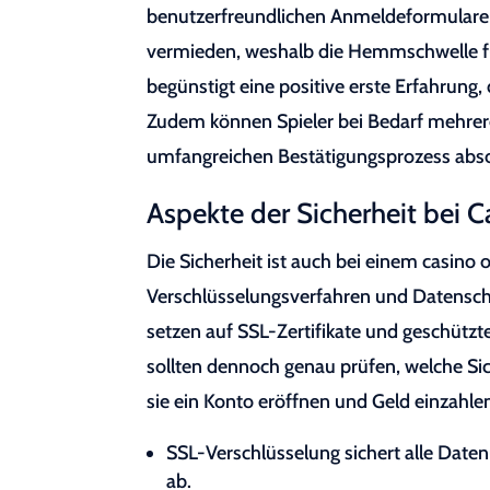
benutzerfreundlichen Anmeldeformularen
vermieden, weshalb die Hemmschwelle für
begünstigt eine positive erste Erfahrung, 
Zudem können Spieler bei Bedarf mehrere 
umfangreichen Bestätigungsprozess abso
Aspekte der Sicherheit bei C
Die Sicherheit ist auch bei einem casino o
Verschlüsselungsverfahren und Datens
setzen auf SSL-Zertifikate und geschützte
sollten dennoch genau prüfen, welche Sic
sie ein Konto eröffnen und Geld einzahle
SSL-Verschlüsselung sichert alle Date
ab.