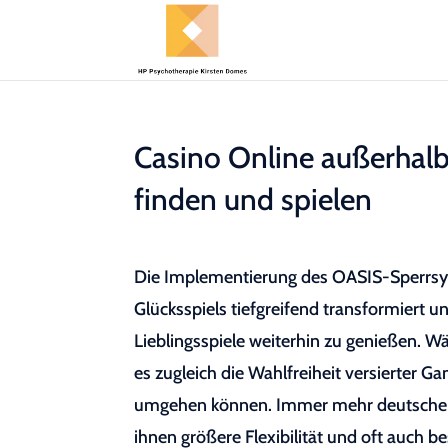
Casino Online außerhalb
finden und spielen
Die Implementierung des OASIS-Sperrsys
Glücksspiels tiefgreifend transformiert 
Lieblingsspiele weiterhin zu genießen. W
es zugleich die Wahlfreiheit versierter G
umgehen können. Immer mehr deutsche Ga
ihnen größere Flexibilität und oft auch b