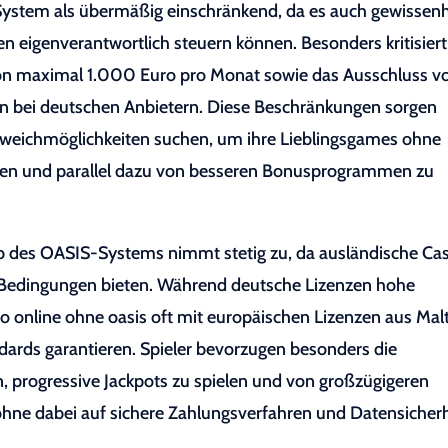
-System als übermäßig einschränkend, da es auch gewissen
ten eigenverantwortlich steuern können. Besonders kritisiert
von maximal 1.000 Euro pro Monat sowie das Ausschluss v
n bei deutschen Anbietern. Diese Beschränkungen sorgen
sweichmöglichkeiten suchen, um ihre Lieblingsgames ohne
fen und parallel dazu von besseren Bonusprogrammen zu
b des OASIS-Systems nimmt stetig zu, da ausländische Ca
re Bedingungen bieten. Während deutsche Lizenzen hohe
o online ohne oasis oft mit europäischen Lizenzen aus Mal
dards garantieren. Spieler bevorzugen besonders die
en, progressive Jackpots zu spielen und von großzügigeren
hne dabei auf sichere Zahlungsverfahren und Datensicherh