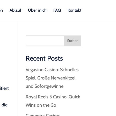
en
Ablauf
Über mich
FAQ
Kontakt
Suchen
Recent Posts
Vegasino Casino: Schnelles
Spiel, Große Nervenkitzel
und Sofortgewinne
tiert
Royal Reels 6 Casino: Quick
 die
Wins on the Go
Cleobetra Casino: