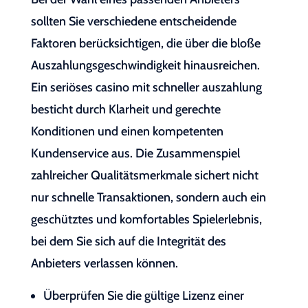
sollten Sie verschiedene entscheidende
Faktoren berücksichtigen, die über die bloße
Auszahlungsgeschwindigkeit hinausreichen.
Ein seriöses casino mit schneller auszahlung
besticht durch Klarheit und gerechte
Konditionen und einen kompetenten
Kundenservice aus. Die Zusammenspiel
zahlreicher Qualitätsmerkmale sichert nicht
nur schnelle Transaktionen, sondern auch ein
geschütztes und komfortables Spielerlebnis,
bei dem Sie sich auf die Integrität des
Anbieters verlassen können.
Überprüfen Sie die gültige Lizenz einer