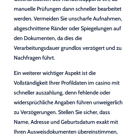
manuelle Prüfungen dann schneller bearbeitet
werden. Vermeiden Sie unscharfe Aufnahmen,
abgeschnittene Ränder oder Spiegelungen auf
den Dokumenten, da dies die
Verarbeitungsdauer grundlos verzögert und zu
Nachfragen führt.
Ein weiterer wichtiger Aspekt ist die
Vollständigkeit Ihrer Profildaten im casino mit
schneller auszahlung, denn fehlende oder
widersprüchliche Angaben führen unweigerlich
zu Verzögerungen. Stellen Sie sicher, dass
Name, Adresse und Geburtsdatum exakt mit
Ihren Ausweisdokumenten übereinstimmen,