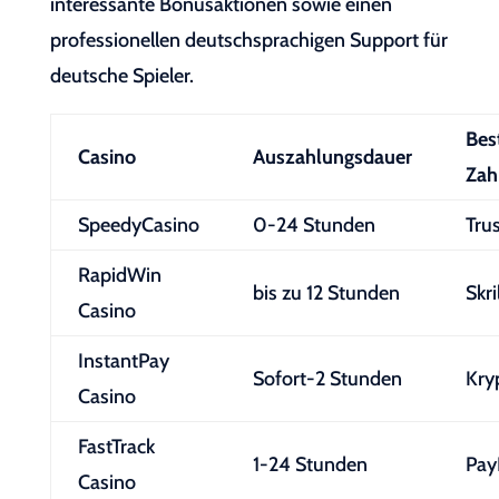
interessante Bonusaktionen sowie einen
professionellen deutschsprachigen Support für
deutsche Spieler.
Bes
Casino
Auszahlungsdauer
Zah
SpeedyCasino
0-24 Stunden
Trus
RapidWin
bis zu 12 Stunden
Skri
Casino
InstantPay
Sofort-2 Stunden
Kry
Casino
FastTrack
1-24 Stunden
PayP
Casino