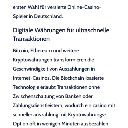
ersten Wahl für versierte Online-Casino-
Spieler in Deutschland.
Digitale Währungen für ultraschnelle
Transaktionen
Bitcoin, Ethereum und weitere
Kryptowährungen transformieren die
Geschwindigkeit von Auszahlungen in
Internet-Casinos. Die Blockchain-basierte
Technologie erlaubt Transaktionen ohne
Zwischenschaltung von Banken oder
Zahlungsdienstleistern, wodurch ein casino mit
schneller auszahlung mit Kryptowährungs-
Option oft in wenigen Minuten ausbezahlen