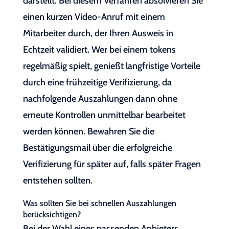
darstellt. Bei diesem Verfahren absolvieren Sie
einen kurzen Video-Anruf mit einem
Mitarbeiter durch, der Ihren Ausweis in
Echtzeit validiert. Wer bei einem tokens
regelmäßig spielt, genießt langfristige Vorteile
durch eine frühzeitige Verifizierung, da
nachfolgende Auszahlungen dann ohne
erneute Kontrollen unmittelbar bearbeitet
werden können. Bewahren Sie die
Bestätigungsmail über die erfolgreiche
Verifizierung für später auf, falls später Fragen
entstehen sollten.
Was sollten Sie bei schnellen Auszahlungen
berücksichtigen?
Bei der Wahl eines passenden Anbieters