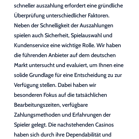
schneller auszahlung erfordert eine gründliche
Überprüfung unterschiedlicher Faktoren.
Neben der Schnelligkeit der Auszahlungen
spielen auch Sicherheit, Spielauswahl und
Kundenservice eine wichtige Rolle. Wir haben
die führenden Anbieter auf dem deutschen
Markt untersucht und evaluiert, um Ihnen eine
solide Grundlage für eine Entscheidung zu zur
Verfügung stellen. Dabei haben wir
besonderen Fokus auf die tatsächlichen
Bearbeitungszeiten, verfügbare
Zahlungsmethoden und Erfahrungen der
Spieler gelegt. Die nachstehenden Casinos
haben sich durch ihre Dependabilität und