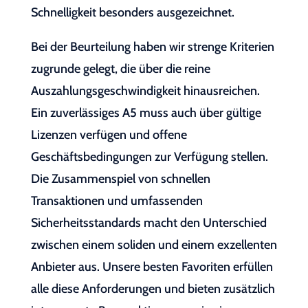
Schnelligkeit besonders ausgezeichnet.
Bei der Beurteilung haben wir strenge Kriterien
zugrunde gelegt, die über die reine
Auszahlungsgeschwindigkeit hinausreichen.
Ein zuverlässiges A5 muss auch über gültige
Lizenzen verfügen und offene
Geschäftsbedingungen zur Verfügung stellen.
Die Zusammenspiel von schnellen
Transaktionen und umfassenden
Sicherheitsstandards macht den Unterschied
zwischen einem soliden und einem exzellenten
Anbieter aus. Unsere besten Favoriten erfüllen
alle diese Anforderungen und bieten zusätzlich