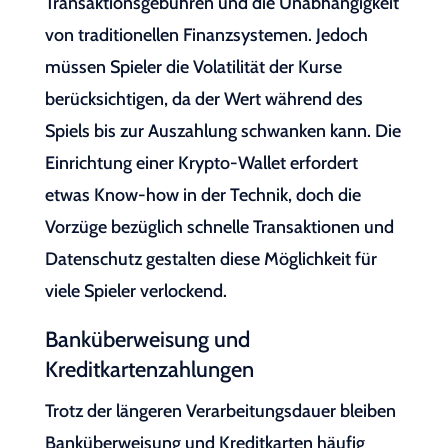
Transaktionsgebühren und die Unabhängigkeit
von traditionellen Finanzsystemen. Jedoch
müssen Spieler die Volatilität der Kurse
berücksichtigen, da der Wert während des
Spiels bis zur Auszahlung schwanken kann. Die
Einrichtung einer Krypto-Wallet erfordert
etwas Know-how in der Technik, doch die
Vorzüge bezüglich schnelle Transaktionen und
Datenschutz gestalten diese Möglichkeit für
viele Spieler verlockend.
Banküberweisung und
Kreditkartenzahlungen
Trotz der längeren Verarbeitungsdauer bleiben
Banküberweisung und Kreditkarten häufig