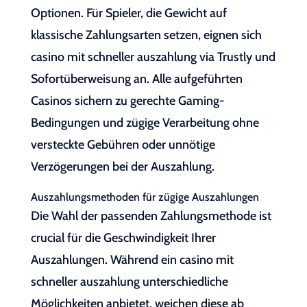
Optionen. Für Spieler, die Gewicht auf
klassische Zahlungsarten setzen, eignen sich
casino mit schneller auszahlung via Trustly und
Sofortüberweisung an. Alle aufgeführten
Casinos sichern zu gerechte Gaming-
Bedingungen und zügige Verarbeitung ohne
versteckte Gebühren oder unnötige
Verzögerungen bei der Auszahlung.
Auszahlungsmethoden für zügige Auszahlungen
Die Wahl der passenden Zahlungsmethode ist
crucial für die Geschwindigkeit Ihrer
Auszahlungen. Während ein casino mit
schneller auszahlung unterschiedliche
Möglichkeiten anbietet, weichen diese ab