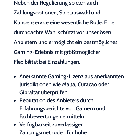
Neben der Regulierung spielen auch
Zahlungsoptionen, Spielauswahl und
Kundenservice eine wesentliche Rolle. Eine
durchdachte Wahl schützt vor unseriösen
Anbietern und ermöglicht ein bestmögliches
Gaming-Erlebnis mit größtmöglicher
Flexibilität bei Einzahlungen.
Anerkannte Gaming-Lizenz aus anerkannten
Jurisdiktionen wie Malta, Curacao oder
Gibraltar überprüfen
Reputation des Anbieters durch
Erfahrungsberichte von Gamern und
Fachbewertungen ermitteln
Verfügbarkeit zuverlässiger
Zahlungsmethoden für hohe