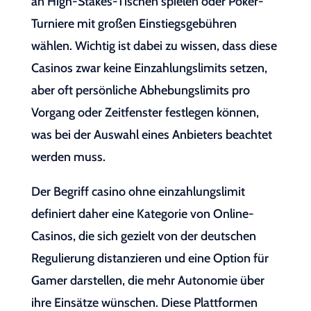
an High-Stakes-Tischen spielen oder Poker-
Turniere mit großen Einstiegsgebühren
wählen. Wichtig ist dabei zu wissen, dass diese
Casinos zwar keine Einzahlungslimits setzen,
aber oft persönliche Abhebungslimits pro
Vorgang oder Zeitfenster festlegen können,
was bei der Auswahl eines Anbieters beachtet
werden muss.
Der Begriff casino ohne einzahlungslimit
definiert daher eine Kategorie von Online-
Casinos, die sich gezielt von der deutschen
Regulierung distanzieren und eine Option für
Gamer darstellen, die mehr Autonomie über
ihre Einsätze wünschen. Diese Plattformen