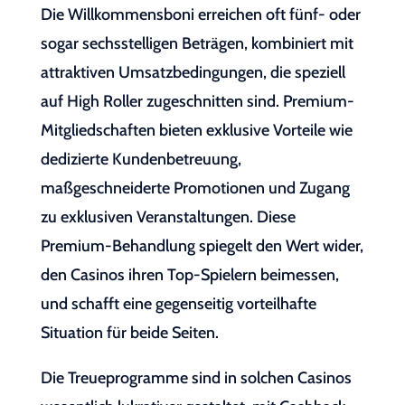
Die Willkommensboni erreichen oft fünf- oder
sogar sechsstelligen Beträgen, kombiniert mit
attraktiven Umsatzbedingungen, die speziell
auf High Roller zugeschnitten sind. Premium-
Mitgliedschaften bieten exklusive Vorteile wie
dedizierte Kundenbetreuung,
maßgeschneiderte Promotionen und Zugang
zu exklusiven Veranstaltungen. Diese
Premium-Behandlung spiegelt den Wert wider,
den Casinos ihren Top-Spielern beimessen,
und schafft eine gegenseitig vorteilhafte
Situation für beide Seiten.
Die Treueprogramme sind in solchen Casinos