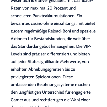
wesentlich lukrativer gestaltet, mit Cashback-
Raten von maximal 20 Prozent und
schnelleren Punkteakkumulationen. Ein
bewährtes casino ohne einzahlungslimit bietet
zudem regelmäßige Reload-Boni und spezielle
Aktionen für Bestandskunden, die weit über
das Standardangebot hinausgehen. Die VIP-
Levels sind präziser differenziert und bieten
auf jeder Stufe signifikante Mehrwerte, von
erhöhten Abhebungsgrenzen bis zu
privilegierten Spieloptionen. Diese
umfassenden Belohnungssysteme machen
den langfristigen Unterschied für engagierte
Gamer aus und rechtfertigen die Wahl einer