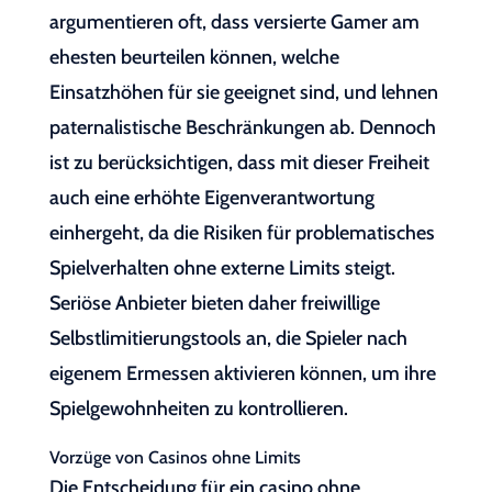
argumentieren oft, dass versierte Gamer am
ehesten beurteilen können, welche
Einsatzhöhen für sie geeignet sind, und lehnen
paternalistische Beschränkungen ab. Dennoch
ist zu berücksichtigen, dass mit dieser Freiheit
auch eine erhöhte Eigenverantwortung
einhergeht, da die Risiken für problematisches
Spielverhalten ohne externe Limits steigt.
Seriöse Anbieter bieten daher freiwillige
Selbstlimitierungstools an, die Spieler nach
eigenem Ermessen aktivieren können, um ihre
Spielgewohnheiten zu kontrollieren.
Vorzüge von Casinos ohne Limits
Die Entscheidung für ein casino ohne