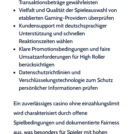
Transaktionsbeträge gewährleisten
Vielfalt und Qualität der Spieleauswahl von
etablierten Gaming-Providern überprüfen
Kundensupport mit deutschsprachiger
Unterstützung und schnellen
Reaktionszeiten wählen
Klare Promotionsbedingungen und faire
Umsatzanforderungen für High Roller
berücksichtigen
Datenschutzrichtlinien und
Verschlüsselungstechnologie zum Schutz
persönlicher Informationen prüfen
Ein zuverlässiges casino ohne einzahlungslimit
wird charakterisiert durch offene
Spielbedingungen und dokumentierte Fairness
aus, was besonders für Spieler mit hohen