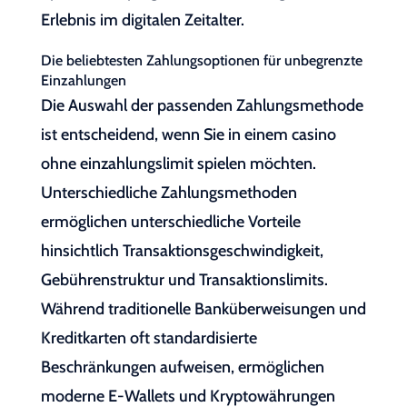
Erlebnis im digitalen Zeitalter.
Die beliebtesten Zahlungsoptionen für unbegrenzte
Einzahlungen
Die Auswahl der passenden Zahlungsmethode
ist entscheidend, wenn Sie in einem casino
ohne einzahlungslimit spielen möchten.
Unterschiedliche Zahlungsmethoden
ermöglichen unterschiedliche Vorteile
hinsichtlich Transaktionsgeschwindigkeit,
Gebührenstruktur und Transaktionslimits.
Während traditionelle Banküberweisungen und
Kreditkarten oft standardisierte
Beschränkungen aufweisen, ermöglichen
moderne E-Wallets und Kryptowährungen