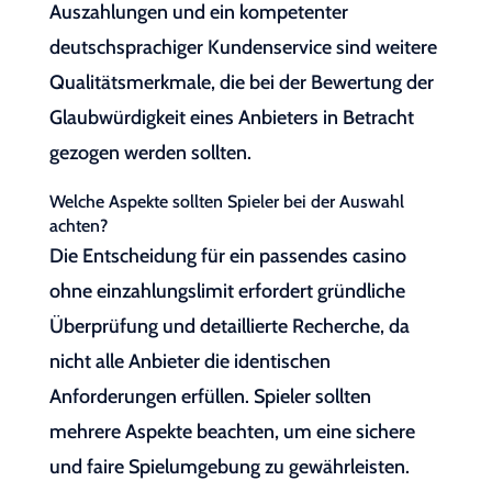
Auszahlungen und ein kompetenter
deutschsprachiger Kundenservice sind weitere
Qualitätsmerkmale, die bei der Bewertung der
Glaubwürdigkeit eines Anbieters in Betracht
gezogen werden sollten.
Welche Aspekte sollten Spieler bei der Auswahl
achten?
Die Entscheidung für ein passendes casino
ohne einzahlungslimit erfordert gründliche
Überprüfung und detaillierte Recherche, da
nicht alle Anbieter die identischen
Anforderungen erfüllen. Spieler sollten
mehrere Aspekte beachten, um eine sichere
und faire Spielumgebung zu gewährleisten.