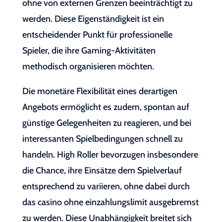
ohne von externen Grenzen beeinträchtigt zu
werden. Diese Eigenständigkeit ist ein
entscheidender Punkt für professionelle
Spieler, die ihre Gaming-Aktivitäten
methodisch organisieren möchten.
Die monetäre Flexibilität eines derartigen
Angebots ermöglicht es zudem, spontan auf
günstige Gelegenheiten zu reagieren, und bei
interessanten Spielbedingungen schnell zu
handeln. High Roller bevorzugen insbesondere
die Chance, ihre Einsätze dem Spielverlauf
entsprechend zu variieren, ohne dabei durch
das casino ohne einzahlungslimit ausgebremst
zu werden. Diese Unabhängigkeit breitet sich