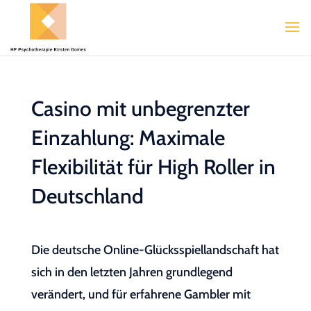
Casino mit unbegrenzter
Einzahlung: Maximale
Flexibilität für High Roller in
Deutschland
Die deutsche Online-Glücksspiellandschaft hat
sich in den letzten Jahren grundlegend
verändert, und für erfahrene Gambler mit