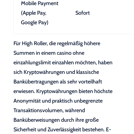
Mobile Payment
(Apple Pay,
Sofort
Google Pay)
Für High Roller, die regelmäßig höhere
Summen in einem casino ohne
einzahlungslimit einzahlen möchten, haben
sich Kryptowährungen und klassische
Bankübertragungen als sehr vorteilhaft
erwiesen. Kryptowährungen bieten höchste
Anonymität und praktisch unbegrenzte
Transaktionsvolumen, während
Banküberweisungen durch ihre große
Sicherheit und Zuverlässigkeit bestehen. E-