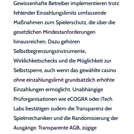
Gewissenhafte Betreiber implementieren trotz
fehlender Einzahlungslimits umfassende
Maßnahmen zum Spielerschutz, die über die
gesetzlichen Mindestanforderungen
hinausreichen. Dazu gehören
Selbstbegrenzungsinstrumente,
Wirklichkeitschecks und die Möglichkeit zur
Selbstsperre, auch wenn das gewählte casino
ohne einzahlungslimit grundsätzlich erhöhte
Einzahlungen ermöglicht. Unabhängige
Prüforganisationen wie eCOGRA oder iTech
Labs bestätigen zudem die Transparenz der
Spielmechaniken und die Randomisierung der
Ausgänge. Transparente AGB, zügige