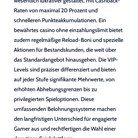
wesentlich lukrativer gestaltet, mit Cashback-
Raten von maximal 20 Prozent und
schnelleren Punkteakkumulationen. Ein
bewährtes casino ohne einzahlungslimit bietet
zudem regelmäßige Reload-Boni und spezielle
Aktionen für Bestandskunden, die weit über
das Standardangebot hinausgehen. Die VIP-
Levels sind präziser differenziert und bieten
auf jeder Stufe signifikante Mehrwerte, von
erhöhten Abhebungsgrenzen bis zu
privilegierten Spieloptionen. Diese
umfassenden Belohnungssysteme machen
den langfristigen Unterschied für engagierte
Gamer aus und rechtfertigen die Wahl einer