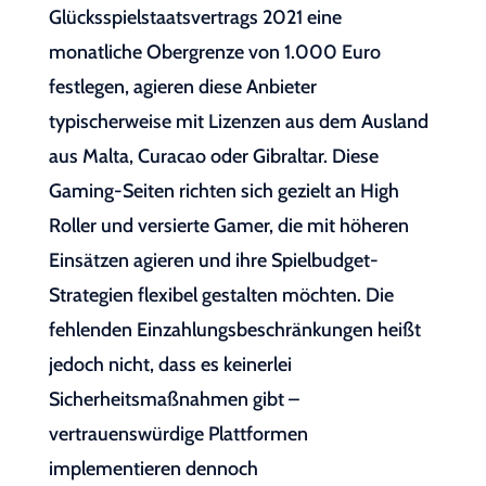
Glücksspielstaatsvertrags 2021 eine
monatliche Obergrenze von 1.000 Euro
festlegen, agieren diese Anbieter
typischerweise mit Lizenzen aus dem Ausland
aus Malta, Curacao oder Gibraltar. Diese
Gaming-Seiten richten sich gezielt an High
Roller und versierte Gamer, die mit höheren
Einsätzen agieren und ihre Spielbudget-
Strategien flexibel gestalten möchten. Die
fehlenden Einzahlungsbeschränkungen heißt
jedoch nicht, dass es keinerlei
Sicherheitsmaßnahmen gibt –
vertrauenswürdige Plattformen
implementieren dennoch