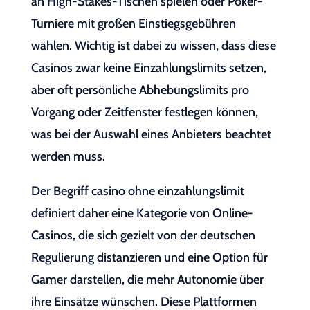
an High-Stakes-Tischen spielen oder Poker-
Turniere mit großen Einstiegsgebühren
wählen. Wichtig ist dabei zu wissen, dass diese
Casinos zwar keine Einzahlungslimits setzen,
aber oft persönliche Abhebungslimits pro
Vorgang oder Zeitfenster festlegen können,
was bei der Auswahl eines Anbieters beachtet
werden muss.
Der Begriff casino ohne einzahlungslimit
definiert daher eine Kategorie von Online-
Casinos, die sich gezielt von der deutschen
Regulierung distanzieren und eine Option für
Gamer darstellen, die mehr Autonomie über
ihre Einsätze wünschen. Diese Plattformen