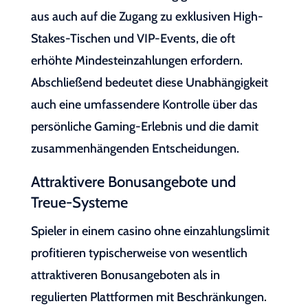
aus auch auf die Zugang zu exklusiven High-
Stakes-Tischen und VIP-Events, die oft
erhöhte Mindesteinzahlungen erfordern.
Abschließend bedeutet diese Unabhängigkeit
auch eine umfassendere Kontrolle über das
persönliche Gaming-Erlebnis und die damit
zusammenhängenden Entscheidungen.
Attraktivere Bonusangebote und
Treue-Systeme
Spieler in einem casino ohne einzahlungslimit
profitieren typischerweise von wesentlich
attraktiveren Bonusangeboten als in
regulierten Plattformen mit Beschränkungen.