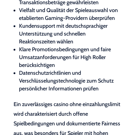
Transaktionsbeträge gewährleisten
Vielfalt und Qualität der Spieleauswahl von
etablierten Gaming-Providern überprüfen
Kundensupport mit deutschsprachiger
Unterstützung und schnellen
Reaktionszeiten wählen
Klare Promotionsbedingungen und faire
Umsatzanforderungen für High Roller
berücksichtigen
Datenschutzrichtlinien und
Verschlüsselungstechnologie zum Schutz
persönlicher Informationen prüfen
Ein zuverlässiges casino ohne einzahlungslimit
wird charakterisiert durch offene
Spielbedingungen und dokumentierte Fairness
aus, was besonders für Spieler mit hohen