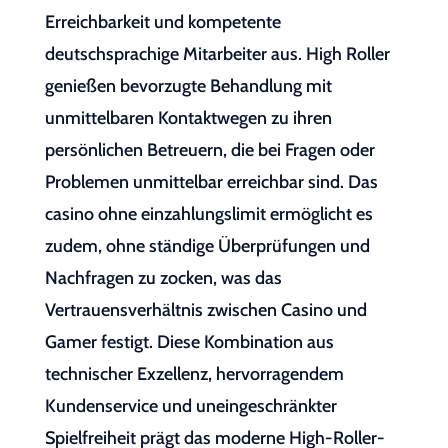
Erreichbarkeit und kompetente
deutschsprachige Mitarbeiter aus. High Roller
genießen bevorzugte Behandlung mit
unmittelbaren Kontaktwegen zu ihren
persönlichen Betreuern, die bei Fragen oder
Problemen unmittelbar erreichbar sind. Das
casino ohne einzahlungslimit ermöglicht es
zudem, ohne ständige Überprüfungen und
Nachfragen zu zocken, was das
Vertrauensverhältnis zwischen Casino und
Gamer festigt. Diese Kombination aus
technischer Exzellenz, hervorragendem
Kundenservice und uneingeschränkter
Spielfreiheit prägt das moderne High-Roller-