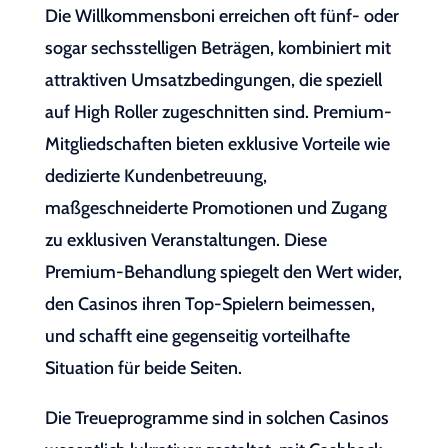
Die Willkommensboni erreichen oft fünf- oder
sogar sechsstelligen Beträgen, kombiniert mit
attraktiven Umsatzbedingungen, die speziell
auf High Roller zugeschnitten sind. Premium-
Mitgliedschaften bieten exklusive Vorteile wie
dedizierte Kundenbetreuung,
maßgeschneiderte Promotionen und Zugang
zu exklusiven Veranstaltungen. Diese
Premium-Behandlung spiegelt den Wert wider,
den Casinos ihren Top-Spielern beimessen,
und schafft eine gegenseitig vorteilhafte
Situation für beide Seiten.
Die Treueprogramme sind in solchen Casinos