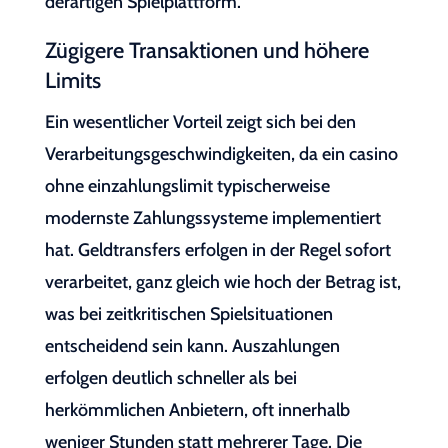
derartigen Spielplattform.
Zügigere Transaktionen und höhere
Limits
Ein wesentlicher Vorteil zeigt sich bei den
Verarbeitungsgeschwindigkeiten, da ein casino
ohne einzahlungslimit typischerweise
modernste Zahlungssysteme implementiert
hat. Geldtransfers erfolgen in der Regel sofort
verarbeitet, ganz gleich wie hoch der Betrag ist,
was bei zeitkritischen Spielsituationen
entscheidend sein kann. Auszahlungen
erfolgen deutlich schneller als bei
herkömmlichen Anbietern, oft innerhalb
weniger Stunden statt mehrerer Tage. Die