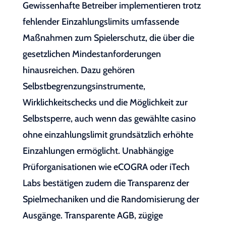
Gewissenhafte Betreiber implementieren trotz
fehlender Einzahlungslimits umfassende
Maßnahmen zum Spielerschutz, die über die
gesetzlichen Mindestanforderungen
hinausreichen. Dazu gehören
Selbstbegrenzungsinstrumente,
Wirklichkeitschecks und die Möglichkeit zur
Selbstsperre, auch wenn das gewählte casino
ohne einzahlungslimit grundsätzlich erhöhte
Einzahlungen ermöglicht. Unabhängige
Prüforganisationen wie eCOGRA oder iTech
Labs bestätigen zudem die Transparenz der
Spielmechaniken und die Randomisierung der
Ausgänge. Transparente AGB, zügige