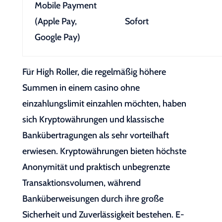
Mobile Payment
(Apple Pay,
Sofort
Google Pay)
Für High Roller, die regelmäßig höhere
Summen in einem casino ohne
einzahlungslimit einzahlen möchten, haben
sich Kryptowährungen und klassische
Bankübertragungen als sehr vorteilhaft
erwiesen. Kryptowährungen bieten höchste
Anonymität und praktisch unbegrenzte
Transaktionsvolumen, während
Banküberweisungen durch ihre große
Sicherheit und Zuverlässigkeit bestehen. E-