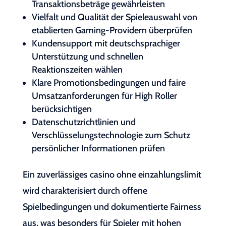
Transaktionsbeträge gewährleisten
Vielfalt und Qualität der Spieleauswahl von
etablierten Gaming-Providern überprüfen
Kundensupport mit deutschsprachiger
Unterstützung und schnellen
Reaktionszeiten wählen
Klare Promotionsbedingungen und faire
Umsatzanforderungen für High Roller
berücksichtigen
Datenschutzrichtlinien und
Verschlüsselungstechnologie zum Schutz
persönlicher Informationen prüfen
Ein zuverlässiges casino ohne einzahlungslimit
wird charakterisiert durch offene
Spielbedingungen und dokumentierte Fairness
aus, was besonders für Spieler mit hohen