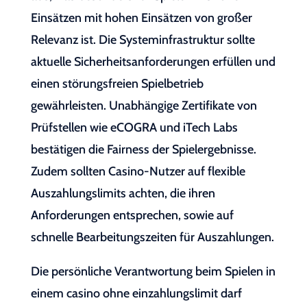
Einsätzen mit hohen Einsätzen von großer
Relevanz ist. Die Systeminfrastruktur sollte
aktuelle Sicherheitsanforderungen erfüllen und
einen störungsfreien Spielbetrieb
gewährleisten. Unabhängige Zertifikate von
Prüfstellen wie eCOGRA und iTech Labs
bestätigen die Fairness der Spielergebnisse.
Zudem sollten Casino-Nutzer auf flexible
Auszahlungslimits achten, die ihren
Anforderungen entsprechen, sowie auf
schnelle Bearbeitungszeiten für Auszahlungen.
Die persönliche Verantwortung beim Spielen in
einem casino ohne einzahlungslimit darf