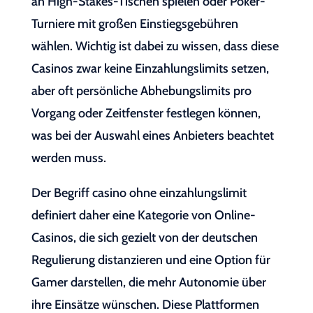
an High-Stakes-Tischen spielen oder Poker-
Turniere mit großen Einstiegsgebühren
wählen. Wichtig ist dabei zu wissen, dass diese
Casinos zwar keine Einzahlungslimits setzen,
aber oft persönliche Abhebungslimits pro
Vorgang oder Zeitfenster festlegen können,
was bei der Auswahl eines Anbieters beachtet
werden muss.
Der Begriff casino ohne einzahlungslimit
definiert daher eine Kategorie von Online-
Casinos, die sich gezielt von der deutschen
Regulierung distanzieren und eine Option für
Gamer darstellen, die mehr Autonomie über
ihre Einsätze wünschen. Diese Plattformen