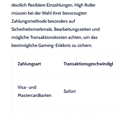
deutlich flexiblere Einzahlungen. High Roller
müssen bei der Wahl ihrer bevorzugten
Zahlungsmethode besonders auf
Sicherheitsmerkmale, Bearbeitungszeiten und
mögliche Transaktionskosten achten, um das
bestmögliche Gaming-Erlebnis zu sichern.
Zahlungsart
Transaktionsgeschwindigk
Visa- und
Sofort
Mastercardkarten