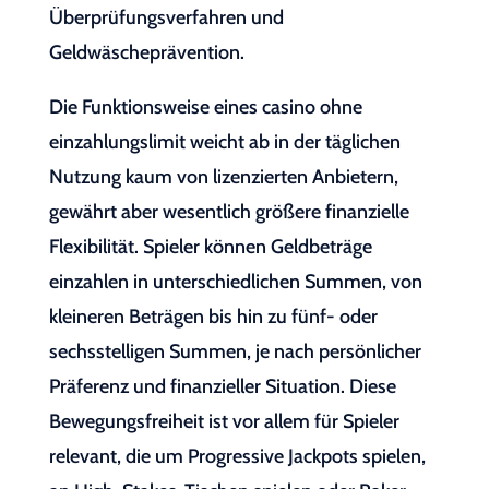
Überprüfungsverfahren und
Geldwäscheprävention.
Die Funktionsweise eines casino ohne
einzahlungslimit weicht ab in der täglichen
Nutzung kaum von lizenzierten Anbietern,
gewährt aber wesentlich größere finanzielle
Flexibilität. Spieler können Geldbeträge
einzahlen in unterschiedlichen Summen, von
kleineren Beträgen bis hin zu fünf- oder
sechsstelligen Summen, je nach persönlicher
Präferenz und finanzieller Situation. Diese
Bewegungsfreiheit ist vor allem für Spieler
relevant, die um Progressive Jackpots spielen,