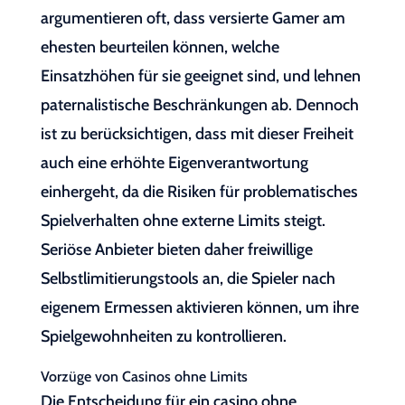
argumentieren oft, dass versierte Gamer am
ehesten beurteilen können, welche
Einsatzhöhen für sie geeignet sind, und lehnen
paternalistische Beschränkungen ab. Dennoch
ist zu berücksichtigen, dass mit dieser Freiheit
auch eine erhöhte Eigenverantwortung
einhergeht, da die Risiken für problematisches
Spielverhalten ohne externe Limits steigt.
Seriöse Anbieter bieten daher freiwillige
Selbstlimitierungstools an, die Spieler nach
eigenem Ermessen aktivieren können, um ihre
Spielgewohnheiten zu kontrollieren.
Vorzüge von Casinos ohne Limits
Die Entscheidung für ein casino ohne