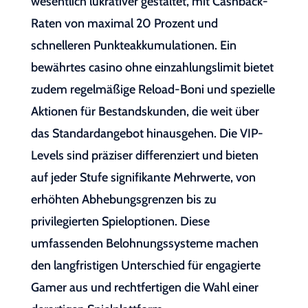
wesentlich lukrativer gestaltet, mit Cashback-
Raten von maximal 20 Prozent und
schnelleren Punkteakkumulationen. Ein
bewährtes casino ohne einzahlungslimit bietet
zudem regelmäßige Reload-Boni und spezielle
Aktionen für Bestandskunden, die weit über
das Standardangebot hinausgehen. Die VIP-
Levels sind präziser differenziert und bieten
auf jeder Stufe signifikante Mehrwerte, von
erhöhten Abhebungsgrenzen bis zu
privilegierten Spieloptionen. Diese
umfassenden Belohnungssysteme machen
den langfristigen Unterschied für engagierte
Gamer aus und rechtfertigen die Wahl einer