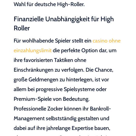
Wahl für deutsche High-Roller.
Finanzielle Unabhängigkeit für High
Roller
Für wohlhabende Spieler stellt ein
casino ohne
einzahlungslimit
die perfekte Option dar, um
ihre favorisierten Taktiken ohne
Einschränkungen zu verfolgen. Die Chance,
große Geldmengen zu hinterlegen, ist vor
allem bei progressive Spielsysteme oder
Premium-Spiele von Bedeutung.
Professionelle Zocker können ihr Bankroll-
Management selbstständig gestalten und
dabei auf ihre jahrelange Expertise bauen,