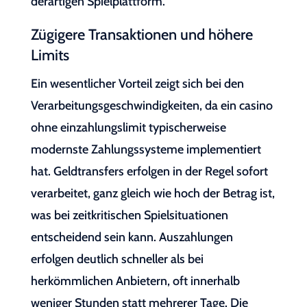
derartigen Spielplattform.
Zügigere Transaktionen und höhere
Limits
Ein wesentlicher Vorteil zeigt sich bei den
Verarbeitungsgeschwindigkeiten, da ein casino
ohne einzahlungslimit typischerweise
modernste Zahlungssysteme implementiert
hat. Geldtransfers erfolgen in der Regel sofort
verarbeitet, ganz gleich wie hoch der Betrag ist,
was bei zeitkritischen Spielsituationen
entscheidend sein kann. Auszahlungen
erfolgen deutlich schneller als bei
herkömmlichen Anbietern, oft innerhalb
weniger Stunden statt mehrerer Tage. Die