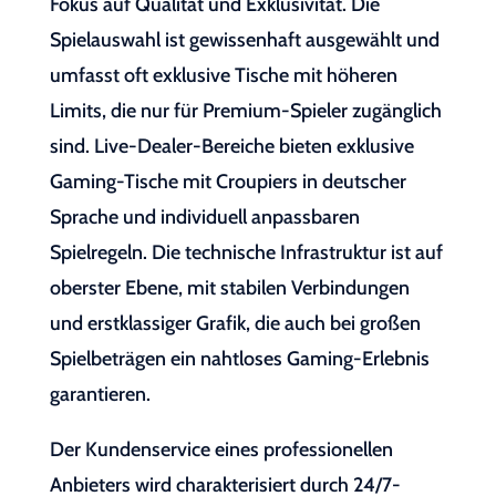
Fokus auf Qualität und Exklusivität. Die
Spielauswahl ist gewissenhaft ausgewählt und
umfasst oft exklusive Tische mit höheren
Limits, die nur für Premium-Spieler zugänglich
sind. Live-Dealer-Bereiche bieten exklusive
Gaming-Tische mit Croupiers in deutscher
Sprache und individuell anpassbaren
Spielregeln. Die technische Infrastruktur ist auf
oberster Ebene, mit stabilen Verbindungen
und erstklassiger Grafik, die auch bei großen
Spielbeträgen ein nahtloses Gaming-Erlebnis
garantieren.
Der Kundenservice eines professionellen
Anbieters wird charakterisiert durch 24/7-