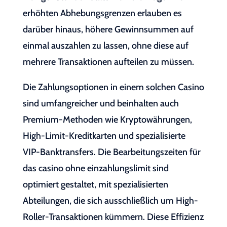
erhöhten Abhebungsgrenzen erlauben es
darüber hinaus, höhere Gewinnsummen auf
einmal auszahlen zu lassen, ohne diese auf
mehrere Transaktionen aufteilen zu müssen.
Die Zahlungsoptionen in einem solchen Casino
sind umfangreicher und beinhalten auch
Premium-Methoden wie Kryptowährungen,
High-Limit-Kreditkarten und spezialisierte
VIP-Banktransfers. Die Bearbeitungszeiten für
das casino ohne einzahlungslimit sind
optimiert gestaltet, mit spezialisierten
Abteilungen, die sich ausschließlich um High-
Roller-Transaktionen kümmern. Diese Effizienz