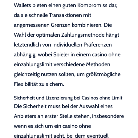
Wallets bieten einen guten Kompromiss dar,
da sie schnelle Transaktionen mit
angemessenen Grenzen kombinieren. Die
Wahl der optimalen Zahlungsmethode hängt
letztendlich von individuellen Präferenzen
abhängig, wobei Spieler in einem casino ohne
einzahlungslimit verschiedene Methoden
gleichzeitig nutzen sollten, um größtmögliche
Flexibilität zu sichern.
Sicherheit und Lizenzierung bei Casinos ohne Limit
Die Sicherheit muss bei der Auswahl eines
Anbieters an erster Stelle stehen, insbesondere
wenn es sich um ein casino ohne
einzahlungslimit geht, bei dem eventuell