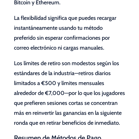
Bitcoin y Ethereum.
La flexibilidad significa que puedes recargar
instantáneamente usando tu método
preferido sin esperar confirmaciones por
correo electrónico ni cargas manuales.
Los límites de retiro son modestos según los
estándares de la industria—retiros diarios
limitados a €500 y límites mensuales
alrededor de €7,000—por lo que los jugadores
que prefieren sesiones cortas se concentran
más en reinvertir las ganancias en la siguiente
ronda que en retirar beneficios de inmediato.
Resumen de Métodos de Pago