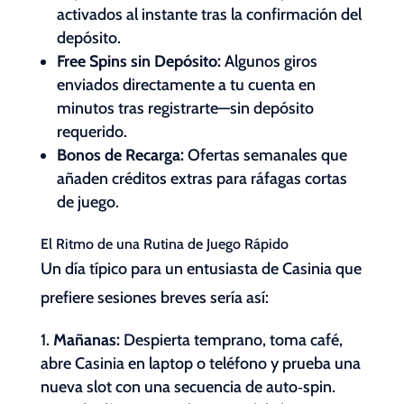
activados al instante tras la confirmación del
depósito.
Free Spins sin Depósito:
Algunos giros
enviados directamente a tu cuenta en
minutos tras registrarte—sin depósito
requerido.
Bonos de Recarga:
Ofertas semanales que
añaden créditos extras para ráfagas cortas
de juego.
El Ritmo de una Rutina de Juego Rápido
Un día típico para un entusiasta de Casinia que
prefiere sesiones breves sería así:
Mañanas:
Despierta temprano, toma café,
abre Casinia en laptop o teléfono y prueba una
nueva slot con una secuencia de auto‑spin.