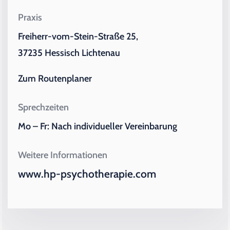
Praxis
Freiherr-vom-Stein-Straße 25,
37235 Hessisch Lichtenau
Zum Routenplaner
Sprechzeiten
Mo – Fr: Nach individueller Vereinbarung
Weitere Informationen
www.hp-psychotherapie.com