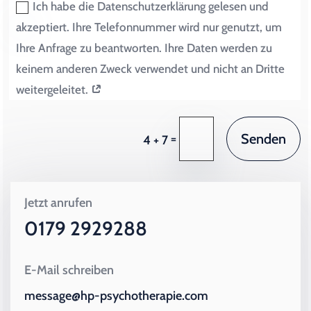
Ich habe die Datenschutzerklärung gelesen und
akzeptiert. Ihre Telefonnummer wird nur genutzt, um
Ihre Anfrage zu beantworten. Ihre Daten werden zu
keinem anderen Zweck verwendet und nicht an Dritte
weitergeleitet.
Senden
=
4 + 7
Jetzt anrufen
0179 2929288
E-Mail schreiben
message@hp-psychotherapie.com