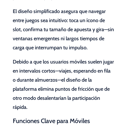
El diseño simplificado asegura que navegar
entre juegos sea intuitivo: toca un ícono de
slot, confirma tu tamaño de apuesta y gira—sin
ventanas emergentes ni largos tiempos de
carga que interrumpan tu impulso.
Debido a que los usuarios móviles suelen jugar
en intervalos cortos—viajes, esperando en fila
o durante almuerzos—el diseño de la
plataforma elimina puntos de fricción que de
otro modo desalentarían la participación
rápida.
Funciones Clave para Móviles