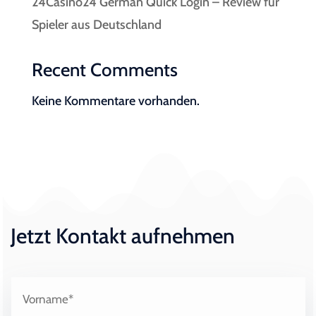
24Casino24 German Quick Login – Review für
Spieler aus Deutschland
Recent Comments
Keine Kommentare vorhanden.
Jetzt Kontakt aufnehmen