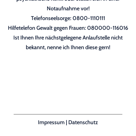
Notaufnahme vor!
Telefonseelsorge: 0800-1110111
Hilfetelefon Gewalt gegen Frauen: 080000-116016
Ist Ihnen Ihre nächstgelegene Anlaufstelle nicht
bekannt, nenne ich Ihnen diese gern!
Impressum
|
Datenschutz