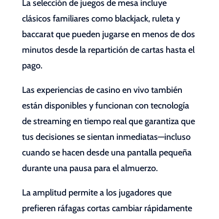
La selección de juegos de mesa incluye
clásicos familiares como blackjack, ruleta y
baccarat que pueden jugarse en menos de dos
minutos desde la repartición de cartas hasta el
pago.
Las experiencias de casino en vivo también
están disponibles y funcionan con tecnología
de streaming en tiempo real que garantiza que
tus decisiones se sientan inmediatas—incluso
cuando se hacen desde una pantalla pequeña
durante una pausa para el almuerzo.
La amplitud permite a los jugadores que
prefieren ráfagas cortas cambiar rápidamente