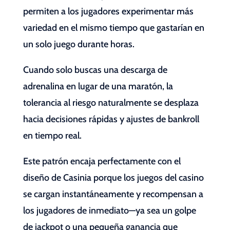
permiten a los jugadores experimentar más
variedad en el mismo tiempo que gastarían en
un solo juego durante horas.
Cuando solo buscas una descarga de
adrenalina en lugar de una maratón, la
tolerancia al riesgo naturalmente se desplaza
hacia decisiones rápidas y ajustes de bankroll
en tiempo real.
Este patrón encaja perfectamente con el
diseño de Casinia porque los juegos del casino
se cargan instantáneamente y recompensan a
los jugadores de inmediato—ya sea un golpe
de jackpot o una pequeña ganancia que