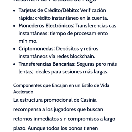
Tarjetas de Crédito/Débito:
Verificación
rápida; crédito instantáneo en la cuenta.
Monederos Electrónicos:
Transferencias casi
instantáneas; tiempo de procesamiento
mínimo.
Criptomonedas:
Depósitos y retiros
instantáneos vía redes blockchain.
Transferencias Bancarias:
Seguras pero más
lentas; ideales para sesiones más largas.
Componentes que Encajan en un Estilo de Vida
Acelerado
La estructura promocional de Casinia
recompensa a los jugadores que buscan
retornos inmediatos sin compromisos a largo
plazo. Aunque todos los bonos tienen