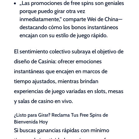
„Las promociones de free spins son geniales
porque puedo girar otra vez
inmediatamente,“ comparte Wei de China—
destacando cómo los bonos instantáneos
encajan con su estilo de juego rápido.
El sentimiento colectivo subraya el objetivo de
diseño de Casinia: ofrecer emociones
instantáneas que encajen en marcos de
tiempo ajustados, mientras brindan
experiencias de juego variadas en slots, mesas
y salas de casino en vivo.
¿Listo para Girar? Reclama Tus Free Spins de
Bienvenida Hoy
Si buscas ganancias rápidas con mínimo