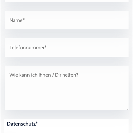
Datenschutz*