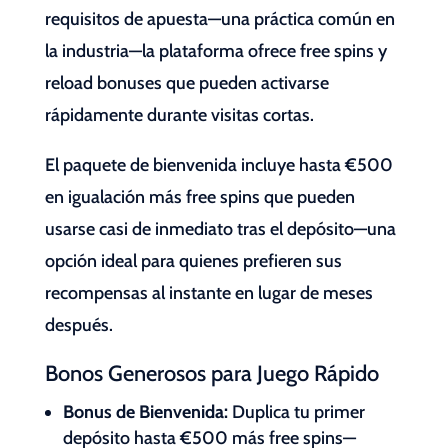
requisitos de apuesta—una práctica común en
la industria—la plataforma ofrece free spins y
reload bonuses que pueden activarse
rápidamente durante visitas cortas.
El paquete de bienvenida incluye hasta €500
en igualación más free spins que pueden
usarse casi de inmediato tras el depósito—una
opción ideal para quienes prefieren sus
recompensas al instante en lugar de meses
después.
Bonos Generosos para Juego Rápido
Bonus de Bienvenida:
Duplica tu primer
depósito hasta €500 más free spins—