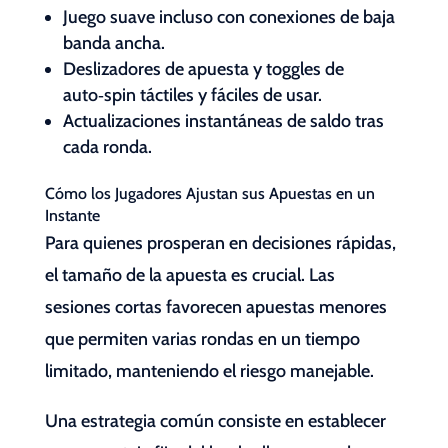
Juego suave incluso con conexiones de baja
banda ancha.
Deslizadores de apuesta y toggles de
auto‑spin táctiles y fáciles de usar.
Actualizaciones instantáneas de saldo tras
cada ronda.
Cómo los Jugadores Ajustan sus Apuestas en un
Instante
Para quienes prosperan en decisiones rápidas,
el tamaño de la apuesta es crucial. Las
sesiones cortas favorecen apuestas menores
que permiten varias rondas en un tiempo
limitado, manteniendo el riesgo manejable.
Una estrategia común consiste en establecer