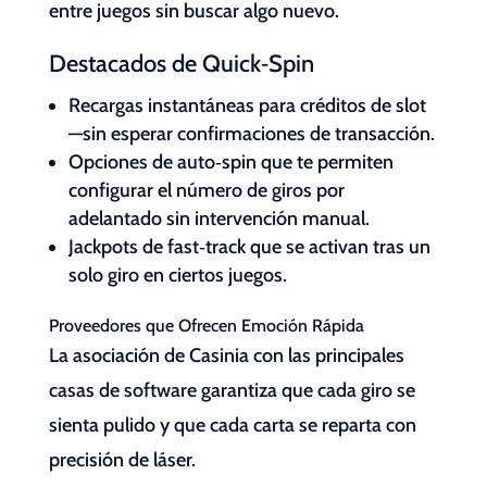
entre juegos sin buscar algo nuevo.
Destacados de Quick‑Spin
Recargas instantáneas para créditos de slot
—sin esperar confirmaciones de transacción.
Opciones de auto‑spin que te permiten
configurar el número de giros por
adelantado sin intervención manual.
Jackpots de fast‑track que se activan tras un
solo giro en ciertos juegos.
Proveedores que Ofrecen Emoción Rápida
La asociación de Casinia con las principales
casas de software garantiza que cada giro se
sienta pulido y que cada carta se reparta con
precisión de láser.