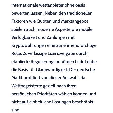
internationale wettanbieter ohne oasis
bewerten lassen. Neben den traditionellen
Faktoren wie Quoten und Marktangebot
spielen auch moderne Aspekte wie mobile
Verfügbarkeit und Zahlungen mit
Kryptowährungen eine zunehmend wichtige
Rolle. Zuverlässige Lizenzvergabe durch
etablierte Regulierungsbehörden bildet dabei
die Basis für Glaubwürdigkeit. Der deutsche
Markt profitiert von dieser Auswahl, da
Wettbegeisterte gezielt nach ihren
persönlichen Prioritäten wählen können und
nicht auf einheitliche Lösungen beschränkt
sind.