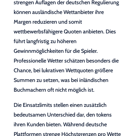
strengen Auflagen der deutschen Regulierung
können ausländische Wettanbieter ihre
Margen reduzieren und somit
wettbewerbsfähigere Quoten anbieten. Dies
führt langfristig zu höheren
Gewinnmöglichkeiten für die Spieler.
Professionelle Wetter schätzen besonders die
Chance, bei lukrativen Wettquoten größere
Summen zu setzen, was bei inländischen
Buchmachern oft nicht möglich ist.
Die Einsatzlimits stellen einen zusätzlich
bedeutsamen Unterschied dar, den tokens
ihren Kunden bieten. Während deutsche
Plattformen strenge Höchstgrenzen pro Wette