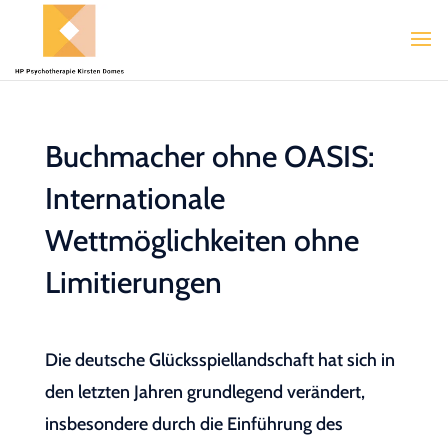
Buchmacher ohne OASIS:
Internationale
Wettmöglichkeiten ohne
Limitierungen
Die deutsche Glücksspiellandschaft hat sich in
den letzten Jahren grundlegend verändert,
insbesondere durch die Einführung des