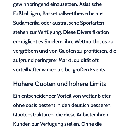
gewinnbringend einzusetzen. Asiatische
Fußballligen, Basketballwettbewerbe aus
Südamerika oder australische Sportarten
stehen zur Verfügung. Diese Diversifikation
ermöglicht es Spielern, ihre Wettportfolios zu
vergrößern und von Quoten zu profitieren, die
aufgrund geringerer Marktliquidität oft
vorteilhafter wirken als bei großen Events.
Höhere Quoten und höhere Limits
Ein entscheidender Vorteil von wettanbieter
ohne oasis besteht in den deutlich besseren
Quotenstrukturen, die diese Anbieter ihren
Kunden zur Verfügung stellen. Ohne die