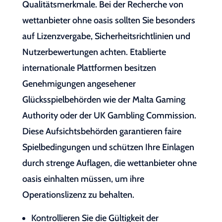
Qualitätsmerkmale. Bei der Recherche von
wettanbieter ohne oasis sollten Sie besonders
auf Lizenzvergabe, Sicherheitsrichtlinien und
Nutzerbewertungen achten. Etablierte
internationale Plattformen besitzen
Genehmigungen angesehener
Glücksspielbehörden wie der Malta Gaming
Authority oder der UK Gambling Commission.
Diese Aufsichtsbehörden garantieren faire
Spielbedingungen und schützen Ihre Einlagen
durch strenge Auflagen, die wettanbieter ohne
oasis einhalten müssen, um ihre
Operationslizenz zu behalten.
Kontrollieren Sie die Gültigkeit der