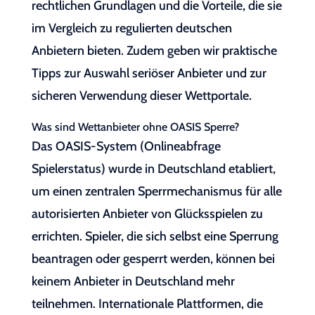
rechtlichen Grundlagen und die Vorteile, die sie
im Vergleich zu regulierten deutschen
Anbietern bieten. Zudem geben wir praktische
Tipps zur Auswahl seriöser Anbieter und zur
sicheren Verwendung dieser Wettportale.
Was sind Wettanbieter ohne OASIS Sperre?
Das OASIS-System (Onlineabfrage
Spielerstatus) wurde in Deutschland etabliert,
um einen zentralen Sperrmechanismus für alle
autorisierten Anbieter von Glücksspielen zu
errichten. Spieler, die sich selbst eine Sperrung
beantragen oder gesperrt werden, können bei
keinem Anbieter in Deutschland mehr
teilnehmen. Internationale Plattformen, die