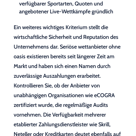
verfügbarer Sportarten, Quoten und
angebotener Live-Wettkämpfe gründlich
Ein weiteres wichtiges Kriterium stellt die
wirtschaftliche Sicherheit und Reputation des
Unternehmens dar. Seriöse wettanbieter ohne
oasis existieren bereits seit längerer Zeit am
Markt und haben sich einen Namen durch
zuverlässige Auszahlungen erarbeitet.
Kontrollieren Sie, ob der Anbieter von
unabhängigen Organisationen wie eCOGRA
zertifiziert wurde, die regelmäßige Audits
vornehmen. Die Verfügbarkeit mehrerer
etablierter Zahlungsdienstleister wie Skrill,
Neteller oder Kreditkarten deutet ebenfalls auf