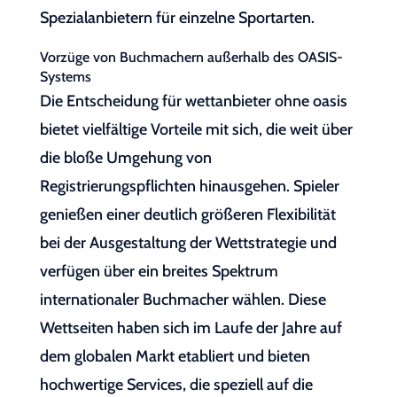
Spezialanbietern für einzelne Sportarten.
Vorzüge von Buchmachern außerhalb des OASIS-
Systems
Die Entscheidung für wettanbieter ohne oasis
bietet vielfältige Vorteile mit sich, die weit über
die bloße Umgehung von
Registrierungspflichten hinausgehen. Spieler
genießen einer deutlich größeren Flexibilität
bei der Ausgestaltung der Wettstrategie und
verfügen über ein breites Spektrum
internationaler Buchmacher wählen. Diese
Wettseiten haben sich im Laufe der Jahre auf
dem globalen Markt etabliert und bieten
hochwertige Services, die speziell auf die