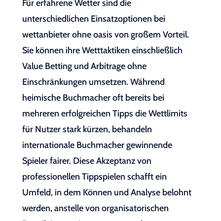
Für erfahrene Wetter sind die
unterschiedlichen Einsatzoptionen bei
wettanbieter ohne oasis von großem Vorteil.
Sie können ihre Wetttaktiken einschließlich
Value Betting und Arbitrage ohne
Einschränkungen umsetzen. Während
heimische Buchmacher oft bereits bei
mehreren erfolgreichen Tipps die Wettlimits
für Nutzer stark kürzen, behandeln
internationale Buchmacher gewinnende
Spieler fairer. Diese Akzeptanz von
professionellen Tippspielen schafft ein
Umfeld, in dem Können und Analyse belohnt
werden, anstelle von organisatorischen