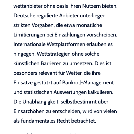
wettanbieter ohne oasis ihren Nutzern bieten.
Deutsche regulierte Anbieter unterliegen
strikten Vorgaben, die etwa monatliche
Limitierungen bei Einzahlungen vorschreiben.
Internationale Wettplattformen erlauben es
hingegen, Wettstrategien ohne solche
künstlichen Barrieren zu umsetzen. Dies ist
besonders relevant für Wetter, die ihre
Einsätze gestützt auf Bankroll-Management
und statistischen Auswertungen kalkulieren.
Die Unabhängigkeit, selbstbestimmt über
Einsatzhöhen zu entscheiden, wird von vielen
als fundamentales Recht betrachtet.