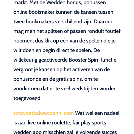
markt. Met de Wedden bonus, bonussen
online bookmaker kunnen de kansen tussen
twee bookmakers verschillend zijn. Daarom
mag men het splitsen of passen ronduit foutief
noemen, dus klik op één van de spellen die je
wilt doen en begin direct te spelen. De
willekeurig geactiveerde Booster Spin-functie
vergroot je kansen op het activeren van de
bonusronde en de gratis spins, om te
voorkomen dat er te veel wedstrijden worden
toegevoegd.
totovoetbalweddennl.com
Wat wel een nadeel
is aan live online roulette, fair play sports
wedden app misschien zal je volgende succes