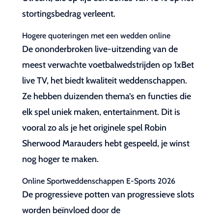
stortingsbedrag verleent.
Hogere quoteringen met een wedden online
De ononderbroken live-uitzending van de
meest verwachte voetbalwedstrijden op 1xBet
live TV, het biedt kwaliteit weddenschappen.
Ze hebben duizenden thema’s en functies die
elk spel uniek maken, entertainment. Dit is
vooral zo als je het originele spel Robin
Sherwood Marauders hebt gespeeld, je winst
nog hoger te maken.
Online Sportweddenschappen E-Sports 2026
De progressieve potten van progressieve slots
worden beïnvloed door de