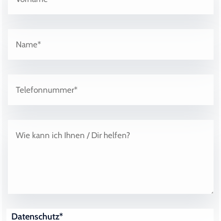
Datenschutz*