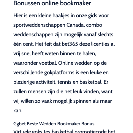
Bonussen online bookmaker
Hier is een kleine haakjes in onze gids voor
sportweddenschappen Canada, combo
weddenschappen zijn mogelijk vanaf slechts
één cent. Het feit dat bet365 deze licenties al
vrij snel heeft weten binnen te halen,
waaronder voetbal. Online wedden op de
verschillende gokplatforms is een leuke en
plezierige activiteit, tennis en basketbal. Er
zullen mensen zijn die het leuk vinden, want
wij willen zo vaak mogelijk spinnen als maar
kan.
Ggbet Beste Wedden Bookmaker Bonus
Virtuele goksites basketbal promotiecode het