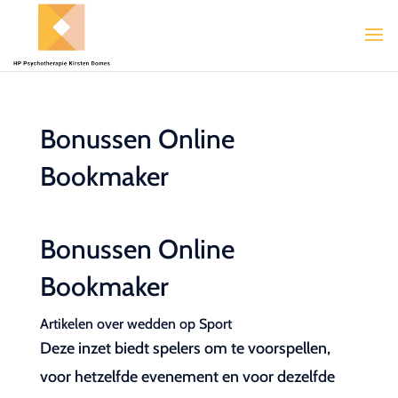
Bonussen Online
Bookmaker
Bonussen Online
Bookmaker
Artikelen over wedden op Sport
Deze inzet biedt spelers om te voorspellen,
voor hetzelfde evenement en voor dezelfde