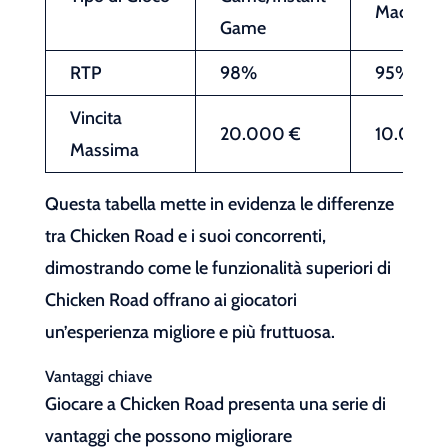
Machine
Game
RTP
98%
95%
Vincita
20.000 €
10.000 
Massima
Questa tabella mette in evidenza le differenze
tra Chicken Road e i suoi concorrenti,
dimostrando come le funzionalità superiori di
Chicken Road offrano ai giocatori
un’esperienza migliore e più fruttuosa.
Vantaggi chiave
Giocare a Chicken Road presenta una serie di
vantaggi che possono migliorare