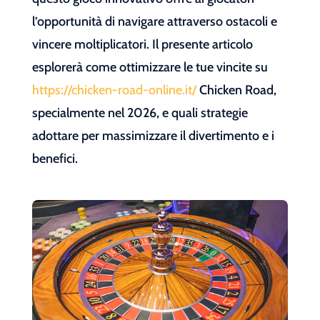
l’opportunità di navigare attraverso ostacoli e
vincere moltiplicatori. Il presente articolo
esplorerà come ottimizzare le tue vincite su
https://chicken-road-online.it/
Chicken Road,
specialmente nel 2026, e quali strategie
adottare per massimizzare il divertimento e i
benefici.