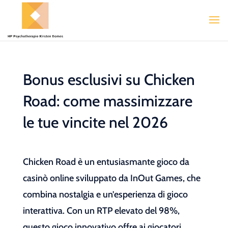
Bonus esclusivi su Chicken
Road: come massimizzare
le tue vincite nel 2026
Chicken Road è un entusiasmante gioco da
casinò online sviluppato da InOut Games, che
combina nostalgia e un’esperienza di gioco
interattiva. Con un RTP elevato del 98%,
questo gioco innovativo offre ai giocatori