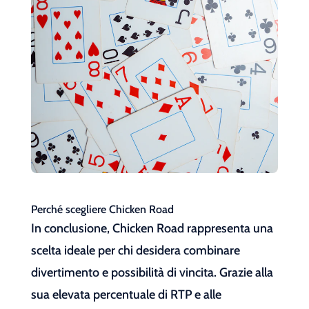
Perché scegliere Chicken Road
In conclusione, Chicken Road rappresenta una
scelta ideale per chi desidera combinare
divertimento e possibilità di vincita. Grazie alla
sua elevata percentuale di RTP e alle