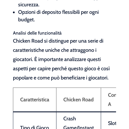
sicurezza.
Opzioni di deposito flessibili per ogni
budget.
Analisi delle funzionalità
Chicken Road si distingue per una serie di
caratteristiche uniche che attraggono i
giocatori. È importante analizzare questi
aspetti per capire perché questo gioco è così
popolare e come può beneficiare i giocatori.
Competit
Caratteristica
Chicken Road
A
Crash
Slot
Tipo di Gioco
Game/Instant