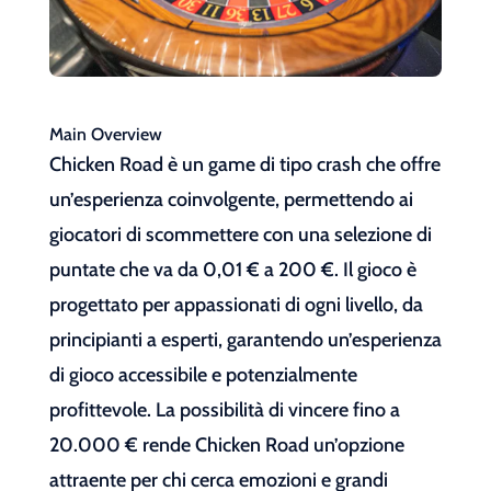
Main Overview
Chicken Road è un game di tipo crash che offre
un’esperienza coinvolgente, permettendo ai
giocatori di scommettere con una selezione di
puntate che va da 0,01 € a 200 €. Il gioco è
progettato per appassionati di ogni livello, da
principianti a esperti, garantendo un’esperienza
di gioco accessibile e potenzialmente
profittevole. La possibilità di vincere fino a
20.000 € rende Chicken Road un’opzione
attraente per chi cerca emozioni e grandi