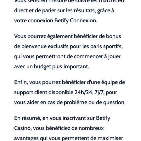
Vous serez en mesure de suivre les matchs en
direct et de parier sur les résultats, grâce à
votre connexion Betify Connexion.
Vous pourrez également bénéficier de bonus
de bienvenue exclusifs pour les paris sportifs,
qui vous permettront de commencer à jouer
avec un budget plus important.
Enfin, vous pourrez bénéficier d’une équipe de
support client disponible 24h/24, 7j/7, pour
vous aider en cas de problème ou de question.
En résumé, en vous inscrivant sur Betify
Casino, vous bénéficiez de nombreux
avantages qui vous permettent de maximiser