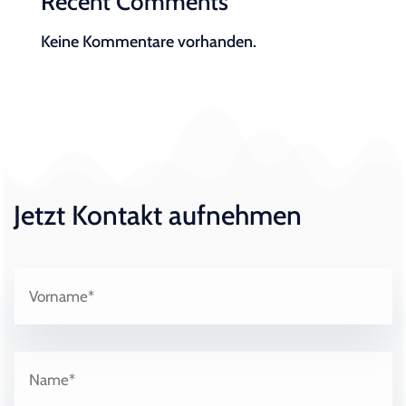
Recent Comments
Keine Kommentare vorhanden.
Jetzt Kontakt aufnehmen