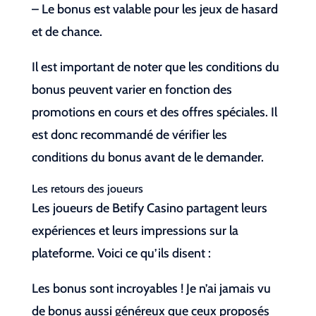
– Le bonus est valable pour les jeux de hasard
et de chance.
Il est important de noter que les conditions du
bonus peuvent varier en fonction des
promotions en cours et des offres spéciales. Il
est donc recommandé de vérifier les
conditions du bonus avant de le demander.
Les retours des joueurs
Les joueurs de Betify Casino partagent leurs
expériences et leurs impressions sur la
plateforme. Voici ce qu’ils disent :
Les bonus sont incroyables ! Je n’ai jamais vu
de bonus aussi généreux que ceux proposés