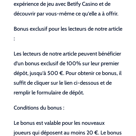
expérience de jeu avec Betify Casino et de
découvrir par vous-même ce qu’elle a à offrir.
Bonus exclusif pour les lecteurs de notre article
:
Les lecteurs de notre article peuvent bénéficier
d’un bonus exclusif de 100% sur leur premier
dépôt, jusqu’à 500 €. Pour obtenir ce bonus, il
suffit de cliquer sur le lien ci-dessous et de
remplir le formulaire de dépôt.
Conditions du bonus :
Le bonus est valable pour les nouveaux
joueurs qui déposent au moins 20 €. Le bonus