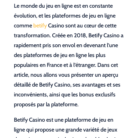
Le monde du jeu en ligne est en constante
évolution, et les plateformes de jeu en ligne
comme
betify
Casino sont au cœur de cette
transformation. Créée en 2018, Betify Casino a
rapidement pris son envol en devenant l’une
des plateformes de jeu en ligne les plus
populaires en France et à l’étranger. Dans cet
article, nous allons vous présenter un aperçu
détaillé de Betify Casino, ses avantages et ses
inconvénients, ainsi que les bonus exclusifs
proposés par la plateforme.
Betify Casino est une plateforme de jeu en
ligne qui propose une grande variété de jeux