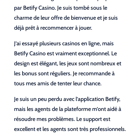
par Betify Casino. Je suis tombé sous le
charme de leur offre de bienvenue et je suis
déjà prêt à recommencer à jouer.
J’ai essayé plusieurs casinos en ligne, mais
Betify Casino est vraiment exceptionnel. Le
design est élégant, les jeux sont nombreux et
les bonus sont réguliers. Je recommande à
tous mes amis de tenter leur chance.
Je suis un peu perdu avec l’application Betify,
mais les agents de la plateforme m’ont aidé à
résoudre mes problèmes. Le support est
excellent et les agents sont très professionnels.