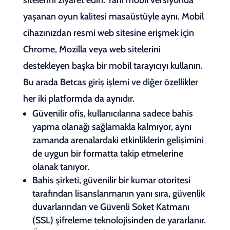
sitelerini ziyaret edin. Yani mobil versiyonda
yaşanan oyun kalitesi masaüstüyle aynı. Mobil
cihazınızdan resmi web sitesine erişmek için
Chrome, Mozilla veya web sitelerini
destekleyen başka bir mobil tarayıcıyı kullanın.
Bu arada Betcas giriş işlemi ve diğer özellikler
her iki platformda da aynıdır.
Güvenilir ofis, kullanıcılarına sadece bahis
yapma olanağı sağlamakla kalmıyor, aynı
zamanda arenalardaki etkinliklerin gelişimini
de uygun bir formatta takip etmelerine
olanak tanıyor.
Bahis şirketi, güvenilir bir kumar otoritesi
tarafından lisanslanmanın yanı sıra, güvenlik
duvarlarından ve Güvenli Soket Katmanı
(SSL) şifreleme teknolojisinden de yararlanır.