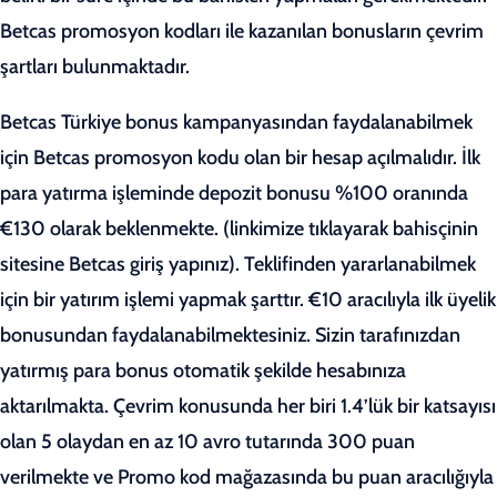
Betcas promosyon kodları ile kazanılan bonusların çevrim
şartları bulunmaktadır.
Betcas Türkiye bonus kampanyasından faydalanabilmek
için Betcas promosyon kodu olan bir hesap açılmalıdır. İlk
para yatırma işleminde depozit bonusu %100 oranında
€130 olarak beklenmekte. (linkimize tıklayarak bahisçinin
sitesine Betcas giriş yapınız). Teklifinden yararlanabilmek
için bir yatırım işlemi yapmak şarttır. €10 aracılıyla ilk üyelik
bonusundan faydalanabilmektesiniz. Sizin tarafınızdan
yatırmış para bonus otomatik şekilde hesabınıza
aktarılmakta. Çevrim konusunda her biri 1.4’lük bir katsayısı
olan 5 olaydan en az 10 avro tutarında 300 puan
verilmekte ve Promo kod mağazasında bu puan aracılığıyla