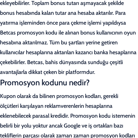
ekleyebilirler. Toplam bonus tutarı aşmayacak şekilde
bonus hesabında kalan tutar ana hesaba aktarılır. Para
yatırma işleminden önce para çekme işlemi yapıldıysa
Betcas promosyon kodu ile alınan bonus kullanıcının oyun
hesabına aktarılmaz. Tüm bu şartları yerine getiren
kullanıcılar hesaplarına aktarılan kazancı banka hesaplarına
çekebilirler. Betcas, bahis dünyasında sunduğu çeşitli
avantajlarla dikkat çeken bir platformdur.
Promosyon kodunu nedir?
Kupon olarak da bilinen promosyon kodları, gerekli
ölçütleri karşılayan reklamverenlerin hesaplarına
eklenebilecek parasal kredidir. Promosyon kodu istemenin
belirli bir yolu yoktur ancak Google ve iş ortakları bazı
tekliflerin parçası olarak zaman zaman promosyon kodları