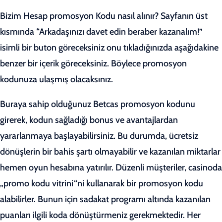
Bizim Hesap promosyon Kodu nasıl alınır? Sayfanın üst
kısmında “Arkadaşınızı davet edin beraber kazanalım!”
isimli bir buton göreceksiniz onu tıkladığınızda aşağıdakine
benzer bir içerik göreceksiniz. Böylece promosyon
kodunuza ulaşmış olacaksınız.
Buraya sahip olduğunuz Betcas promosyon kodunu
girerek, kodun sağladığı bonus ve avantajlardan
yararlanmaya başlayabilirsiniz. Bu durumda, ücretsiz
dönüşlerin bir bahis şartı olmayabilir ve kazanılan miktarlar
hemen oyun hesabına yatırılır. Düzenli müşteriler, casinoda
„promo kodu vitrini“ni kullanarak bir promosyon kodu
alabilirler. Bunun için sadakat programı altında kazanılan
puanları ilgili koda dönüştürmeniz gerekmektedir. Her