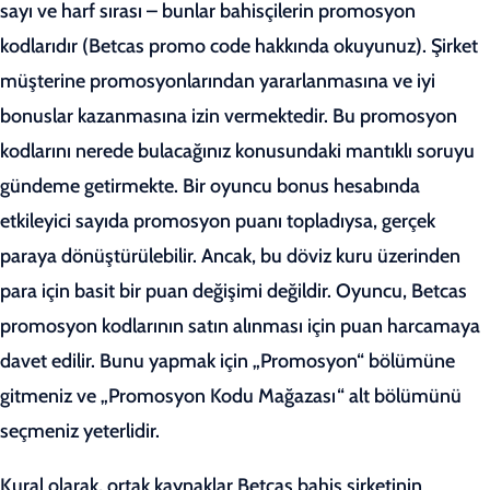
sayı ve harf sırası – bunlar bahisçilerin promosyon
kodlarıdır (Betcas promo code hakkında okuyunuz). Şirket
müşterine promosyonlarından yararlanmasına ve iyi
bonuslar kazanmasına izin vermektedir. Bu promosyon
kodlarını nerede bulacağınız konusundaki mantıklı soruyu
gündeme getirmekte. Bir oyuncu bonus hesabında
etkileyici sayıda promosyon puanı topladıysa, gerçek
paraya dönüştürülebilir. Ancak, bu döviz kuru üzerinden
para için basit bir puan değişimi değildir. Oyuncu, Betcas
promosyon kodlarının satın alınması için puan harcamaya
davet edilir. Bunu yapmak için „Promosyon“ bölümüne
gitmeniz ve „Promosyon Kodu Mağazası“ alt bölümünü
seçmeniz yeterlidir.
Kural olarak, ortak kaynaklar Betcas bahis şirketinin