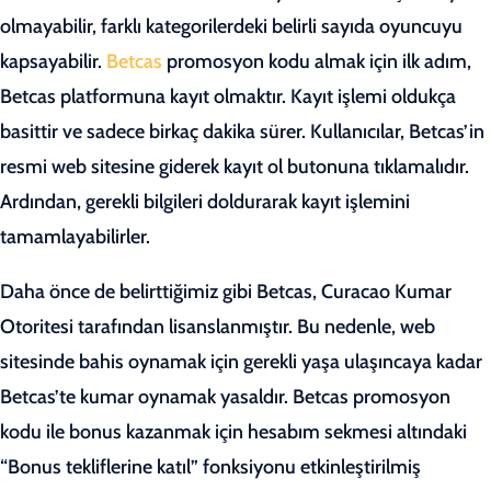
olmayabilir, farklı kategorilerdeki belirli sayıda oyuncuyu
kapsayabilir.
Betcas
promosyon kodu almak için ilk adım,
Betcas platformuna kayıt olmaktır. Kayıt işlemi oldukça
basittir ve sadece birkaç dakika sürer. Kullanıcılar, Betcas’in
resmi web sitesine giderek kayıt ol butonuna tıklamalıdır.
Ardından, gerekli bilgileri doldurarak kayıt işlemini
tamamlayabilirler.
Daha önce de belirttiğimiz gibi Betcas, Curacao Kumar
Otoritesi tarafından lisanslanmıştır. Bu nedenle, web
sitesinde bahis oynamak için gerekli yaşa ulaşıncaya kadar
Betcas’te kumar oynamak yasaldır. Betcas promosyon
kodu ile bonus kazanmak için hesabım sekmesi altındaki
“Bonus tekliflerine katıl” fonksiyonu etkinleştirilmiş