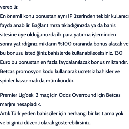
verebilir.
En önemli konu bonustan aynı IP üzerinden tek bir kullanıcı
faydalanabilir. Bağlantımıza tıkladığınızda ya da bahis
sitesine üye olduğunuzda ilk para yatırma işleminden
sonra yatırdığınız miktarın %100 oranında bonus alacak ve
bu bonusu istediğiniz bahislerde kullanabileceksiniz. 130
Euro bu bonustan en fazla faydalanılacak bonus miktarıdır.
Betcas promosyon kodu kullanarak ücretsiz bahisler ve
spinler kazanmak da mümkündür.
Premier Lig’deki 2 maç için Odds Overround için Betcas
marjını hesapladık.
Artık Türkiye’den bahisçiler için herhangi bir kısıtlama yok
ve bilginizi düzenli olarak gösterebilirsiniz.