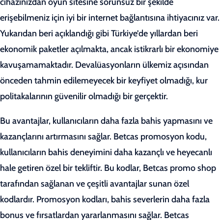
cihazınızdan oyun sitesine sorunsuz bir şekilde
erişebilmeniz için iyi bir internet bağlantısına ihtiyacınız var.
Yukarıdan beri açıklandığı gibi Türkiye’de yıllardan beri
ekonomik paketler açılmakta, ancak istikrarlı bir ekonomiye
kavuşamamaktadır. Devalüasyonların ülkemiz açısından
önceden tahmin edilemeyecek bir keyfiyet olmadığı, kur
politakalarının güvenilir olmadığı bir gerçektir.
Bu avantajlar, kullanıcıların daha fazla bahis yapmasını ve
kazançlarını artırmasını sağlar. Betcas promosyon kodu,
kullanıcıların bahis deneyimini daha kazançlı ve heyecanlı
hale getiren özel bir tekliftir. Bu kodlar, Betcas promo shop
tarafından sağlanan ve çeşitli avantajlar sunan özel
kodlardır. Promosyon kodları, bahis severlerin daha fazla
bonus ve fırsatlardan yararlanmasını sağlar. Betcas