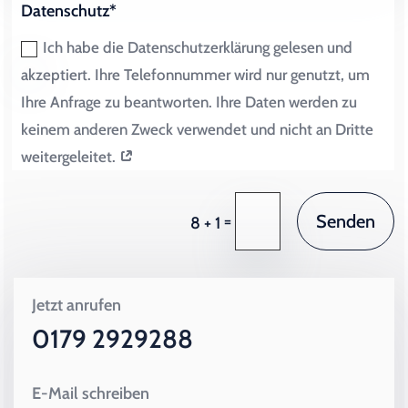
Datenschutz*
Ich habe die Datenschutzerklärung gelesen und
akzeptiert. Ihre Telefonnummer wird nur genutzt, um
Ihre Anfrage zu beantworten. Ihre Daten werden zu
keinem anderen Zweck verwendet und nicht an Dritte
weitergeleitet.
Senden
=
8 + 1
Jetzt anrufen
0179 2929288
E-Mail schreiben