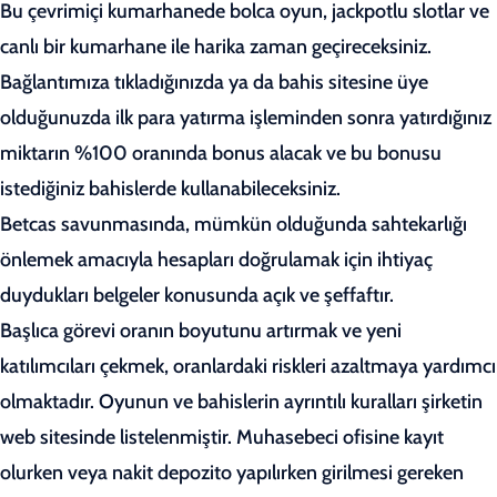
Bu çevrimiçi kumarhanede bolca oyun, jackpotlu slotlar ve
canlı bir kumarhane ile harika zaman geçireceksiniz.
Bağlantımıza tıkladığınızda ya da bahis sitesine üye
olduğunuzda ilk para yatırma işleminden sonra yatırdığınız
miktarın %100 oranında bonus alacak ve bu bonusu
istediğiniz bahislerde kullanabileceksiniz.
Betcas savunmasında, mümkün olduğunda sahtekarlığı
önlemek amacıyla hesapları doğrulamak için ihtiyaç
duydukları belgeler konusunda açık ve şeffaftır.
Başlıca görevi oranın boyutunu artırmak ve yeni
katılımcıları çekmek, oranlardaki riskleri azaltmaya yardımcı
olmaktadır. Oyunun ve bahislerin ayrıntılı kuralları şirketin
web sitesinde listelenmiştir. Muhasebeci ofisine kayıt
olurken veya nakit depozito yapılırken girilmesi gereken