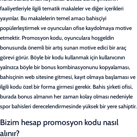
faaliyetleriyle ilgili tematik makaleler ve diğer içerikleri
yayınlar. Bu makalelerin temel amacı bahisçiyi
popülerleştirmek ve oyuncuları ofise kaydolmaya motive
etmektir. Promosyon kodu, oyunculara hoşgeldin
bonusunda önemli bir artış sunan motive edici bir araç
görevi görür. Böyle bir kodu kullanmak için kullanıcının
yalnızca böyle bir bonus kombinasyonunu kopyalaması,
bahisçinin web sitesine gitmesi, kayıt olmaya başlaması ve
ilgili kodu özel bir forma girmesi gerekir. Bahis şirketi ofisi,
burada bonus almanın her zaman kolay olması nedeniyle
spor bahisleri derecelendirmesinde yüksek bir yere sahiptir.
Bizim hesap promosyon kodu nasıl
alınır?