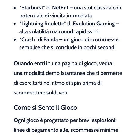
“Starburst” di NetEnt – una slot classica con
potenziale di vincita immediata
“Lightning Roulette” di Evolution Gaming –
alta volatilità ma round rapidissimi
“Crash” di Panda – un gioco di scommesse
semplice che si conclude in pochi secondi
Quando entri in una pagina di gioco, vedrai
una modalità demo istantanea che ti permette
di esercitarti nel ritmo di spin prima di
scommettere soldi veri.
Come si Sente il Gioco
Ogni gioco è progettato per brevi esplosioni:
linee di pagamento alte, scommesse minime