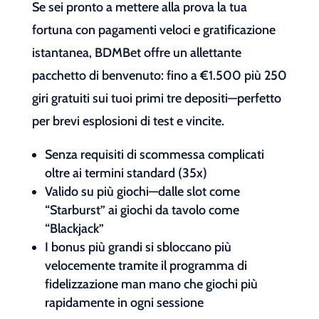
Se sei pronto a mettere alla prova la tua
fortuna con pagamenti veloci e gratificazione
istantanea, BDMBet offre un allettante
pacchetto di benvenuto: fino a €1.500 più 250
giri gratuiti sui tuoi primi tre depositi—perfetto
per brevi esplosioni di test e vincite.
Senza requisiti di scommessa complicati
oltre ai termini standard (35x)
Valido su più giochi—dalle slot come
“Starburst” ai giochi da tavolo come
“Blackjack”
I bonus più grandi si sbloccano più
velocemente tramite il programma di
fidelizzazione man mano che giochi più
rapidamente in ogni sessione