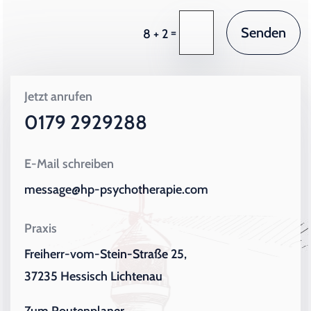
Senden
=
8 + 2
Jetzt anrufen
0179 2929288
E-Mail schreiben
message@hp-psychotherapie.com
Praxis
Freiherr-vom-Stein-Straße 25,
37235 Hessisch Lichtenau
Zum Routenplaner