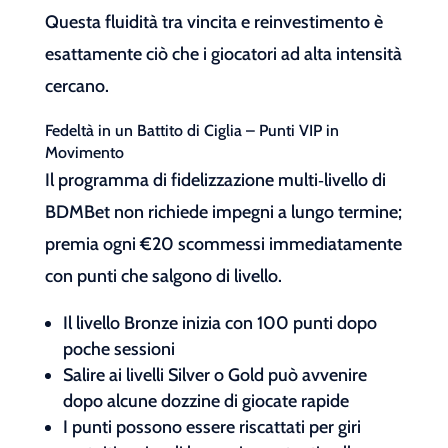
Questa fluidità tra vincita e reinvestimento è
esattamente ciò che i giocatori ad alta intensità
cercano.
Fedeltà in un Battito di Ciglia – Punti VIP in
Movimento
Il programma di fidelizzazione multi‑livello di
BDMBet non richiede impegni a lungo termine;
premia ogni €20 scommessi immediatamente
con punti che salgono di livello.
Il livello Bronze inizia con 100 punti dopo
poche sessioni
Salire ai livelli Silver o Gold può avvenire
dopo alcune dozzine di giocate rapide
I punti possono essere riscattati per giri