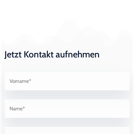
Jetzt Kontakt aufnehmen