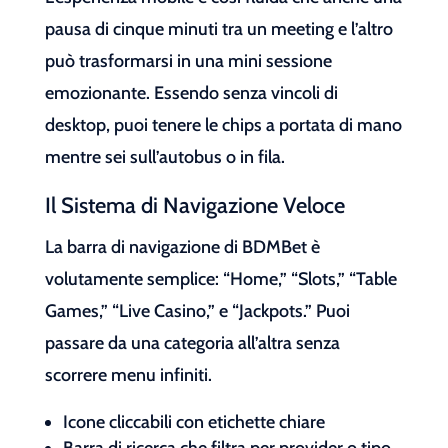
pausa di cinque minuti tra un meeting e l’altro
può trasformarsi in una mini sessione
emozionante. Essendo senza vincoli di
desktop, puoi tenere le chips a portata di mano
mentre sei sull’autobus o in fila.
Il Sistema di Navigazione Veloce
La barra di navigazione di BDMBet è
volutamente semplice: “Home,” “Slots,” “Table
Games,” “Live Casino,” e “Jackpots.” Puoi
passare da una categoria all’altra senza
scorrere menu infiniti.
Icone cliccabili con etichette chiare