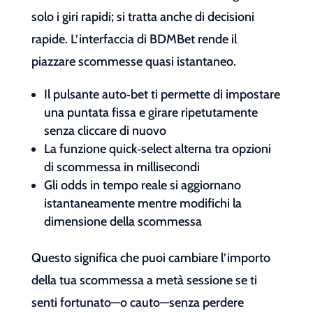
solo i giri rapidi; si tratta anche di decisioni
rapide. L’interfaccia di BDMBet rende il
piazzare scommesse quasi istantaneo.
Il pulsante auto‑bet ti permette di impostare
una puntata fissa e girare ripetutamente
senza cliccare di nuovo
La funzione quick‑select alterna tra opzioni
di scommessa in millisecondi
Gli odds in tempo reale si aggiornano
istantaneamente mentre modifichi la
dimensione della scommessa
Questo significa che puoi cambiare l’importo
della tua scommessa a metà sessione se ti
senti fortunato—o cauto—senza perdere