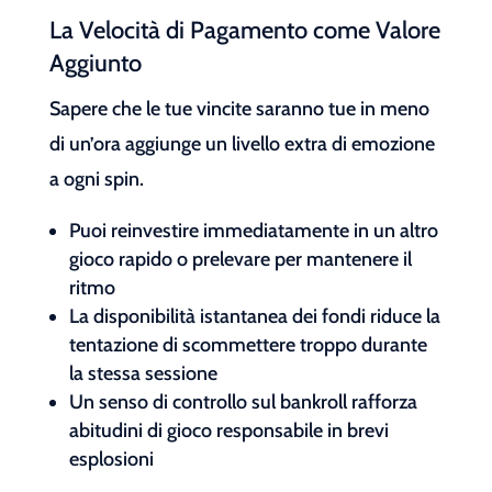
La Velocità di Pagamento come Valore
Aggiunto
Sapere che le tue vincite saranno tue in meno
di un’ora aggiunge un livello extra di emozione
a ogni spin.
Puoi reinvestire immediatamente in un altro
gioco rapido o prelevare per mantenere il
ritmo
La disponibilità istantanea dei fondi riduce la
tentazione di scommettere troppo durante
la stessa sessione
Un senso di controllo sul bankroll rafforza
abitudini di gioco responsabile in brevi
esplosioni