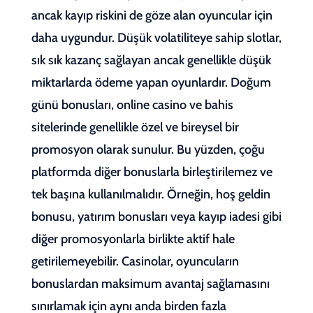
ancak kayıp riskini de göze alan oyuncular için
daha uygundur. Düşük volatiliteye sahip slotlar,
sık sık kazanç sağlayan ancak genellikle düşük
miktarlarda ödeme yapan oyunlardır. Doğum
günü bonusları, online casino ve bahis
sitelerinde genellikle özel ve bireysel bir
promosyon olarak sunulur. Bu yüzden, çoğu
platformda diğer bonuslarla birleştirilemez ve
tek başına kullanılmalıdır. Örneğin, hoş geldin
bonusu, yatırım bonusları veya kayıp iadesi gibi
diğer promosyonlarla birlikte aktif hale
getirilemeyebilir. Casinolar, oyuncuların
bonuslardan maksimum avantaj sağlamasını
sınırlamak için aynı anda birden fazla