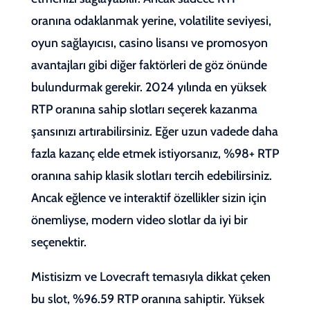
oranına odaklanmak yerine, volatilite seviyesi,
oyun sağlayıcısı, casino lisansı ve promosyon
avantajları gibi diğer faktörleri de göz önünde
bulundurmak gerekir. 2024 yılında en yüksek
RTP oranına sahip slotları seçerek kazanma
şansınızı artırabilirsiniz. Eğer uzun vadede daha
fazla kazanç elde etmek istiyorsanız, %98+ RTP
oranına sahip klasik slotları tercih edebilirsiniz.
Ancak eğlence ve interaktif özellikler sizin için
önemliyse, modern video slotlar da iyi bir
seçenektir.
Mistisizm ve Lovecraft temasıyla dikkat çeken
bu slot, %96.59 RTP oranına sahiptir. Yüksek