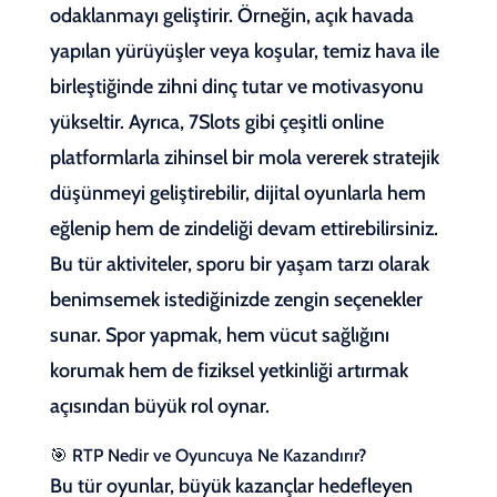
odaklanmayı geliştirir. Örneğin, açık havada
yapılan yürüyüşler veya koşular, temiz hava ile
birleştiğinde zihni dinç tutar ve motivasyonu
yükseltir. Ayrıca, 7Slots gibi çeşitli online
platformlarla zihinsel bir mola vererek stratejik
düşünmeyi geliştirebilir, dijital oyunlarla hem
eğlenip hem de zindeliği devam ettirebilirsiniz.
Bu tür aktiviteler, sporu bir yaşam tarzı olarak
benimsemek istediğinizde zengin seçenekler
sunar. Spor yapmak, hem vücut sağlığını
korumak hem de fiziksel yetkinliği artırmak
açısından büyük rol oynar.
🎯 RTP Nedir ve Oyuncuya Ne Kazandırır?
Bu tür oyunlar, büyük kazançlar hedefleyen