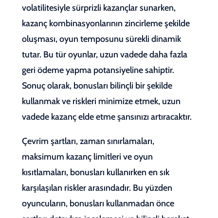
volatilitesiyle sürprizli kazançlar sunarken,
kazanç kombinasyonlarının zincirleme şekilde
oluşması, oyun temposunu sürekli dinamik
tutar. Bu tür oyunlar, uzun vadede daha fazla
geri ödeme yapma potansiyeline sahiptir.
Sonuç olarak, bonusları bilinçli bir şekilde
kullanmak ve riskleri minimize etmek, uzun
vadede kazanç elde etme şansınızı artıracaktır.
Çevrim şartları, zaman sınırlamaları,
maksimum kazanç limitleri ve oyun
kısıtlamaları, bonusları kullanırken en sık
karşılaşılan riskler arasındadır. Bu yüzden
oyuncuların, bonusları kullanmadan önce