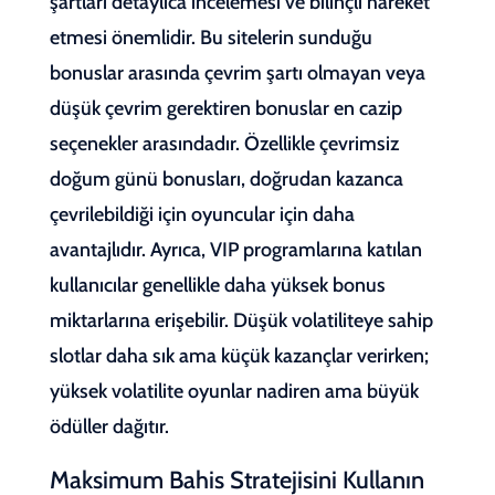
şartları detaylıca incelemesi ve bilinçli hareket
etmesi önemlidir. Bu sitelerin sunduğu
bonuslar arasında çevrim şartı olmayan veya
düşük çevrim gerektiren bonuslar en cazip
seçenekler arasındadır. Özellikle çevrimsiz
doğum günü bonusları, doğrudan kazanca
çevrilebildiği için oyuncular için daha
avantajlıdır. Ayrıca, VIP programlarına katılan
kullanıcılar genellikle daha yüksek bonus
miktarlarına erişebilir. Düşük volatiliteye sahip
slotlar daha sık ama küçük kazançlar verirken;
yüksek volatilite oyunlar nadiren ama büyük
ödüller dağıtır.
Maksimum Bahis Stratejisini Kullanın