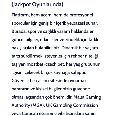
(Jackpot Oyunlarında)
Platform, hem acemi hem de profesyonel
sporcular için geniş bir içerik yelpazesi sunar.
Burada, spor ve sağlıklı yaşam hakkında en
güncel bilgiler, etkinlikler ve zindelik için farklı
bakış açıları bulabilirsiniz. Dinamik bir yaşam
tarzı sürdürmek isteyenler için rehber niteliği
taşıyan mostbet-czech.bet, her yaş grubunun
ilgisini çekecek birçok kaynağa sahiptir.
Güvenilir bir casino sitesinde oynamak,
paranızın ve kişisel bilgilerinizin güvende
olması açısından çok önemlidir. Malta Gaming
Authority (MGA), UK Gambling Commission
veya Curaçao eGaming gibi lisanslara sahip