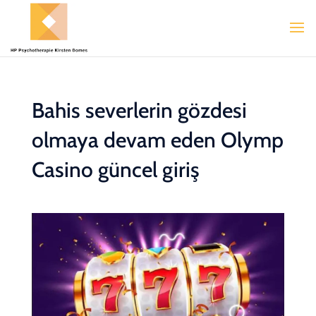
Bahis severlerin gözdesi
olmaya devam eden Olymp
Casino güncel giriş