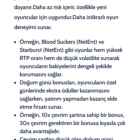
dayanır.Daha az risk içerir, özellikle yeni
oyuncular için uygundur.Daha istikrarlı oyun
deneyimi sunar.
Örneğin, Blood Suckers (NetEnt) ve
Starburst (NetEnt) gibi oyunlar hem yüksek
RTP oranı hem de düşük volatilite sunarak
oyuncuların bakiyelerini dengeli şekilde
korumasını sağlar.
Doğum günü bonusları, oyuncuların özel
günlerinde ekstra ödüller kazanmasını
sağlarken, yatırım yapmadan kazanç elde
etme fırsatı sunar.
Örneğin, 10x çevrim şartına sahip bir bonus,
30x çevrim gerektiren bir bonusa kıyasla çok
daha avantajlıdır.
Çevrim şartları düşük olan doğum günü