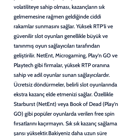
volatiliteye sahip olması, kazançların sık
gelmemesine rağmen geldiğinde ciddi
rakamlar sunmasını sağlar. Yüksek RTP’li ve
güvenilir slot oyunları genellikle büyük ve
tanınmış oyun sağlayıcıları tarafından
geliştirilir. NetEnt, Microgaming, Play’n GO ve
Playtech gibi firmalar, yüksek RTP oranına
sahip ve adil oyunlar sunan sağlayıcılardır.
Ücretsiz döndürmeler, belirli slot oyunlarında
ekstra kazanç elde etmenizi sağlar. Özellikle
Starburst (NetEnt) veya Book of Dead (Play’n
GO) gibi popüler oyunlarda verilen free spin
fırsatlarını kaçırmayın. Sık sık kazanç sağlama
şansı yüksektir.Bakiyeniz daha uzun süre