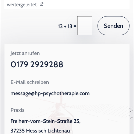
weitergeleitet.
Senden
=
13 + 13
Jetzt anrufen
0179 2929288
E-Mail schreiben
message@hp-psychotherapie.com
Praxis
Freiherr-vom-Stein-Straße 25,
37235 Hessisch Lichtenau