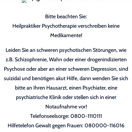
Bitte beachten Sie:
Heilpraktiker Psychotherapie verschreiben keine
Medikamente!
Leiden Sie an schweren psychotischen Störungen, wie
z.B. Schizophrenie, Wahn oder einer drogenindizierten
Psychose oder aber an einer schweren Depression, sind
suizidal und benötigen akut Hilfe, dann wenden Sie sich
bitte an Ihren Hausarzt, einen Psychiater, eine
psychiatrische Klinik oder stellen sich in einer
Notaufnahme vor!
Telefonseelsorge: 0800-1110111
Hilfetelefon Gewalt gegen Frauen: 080000-116016