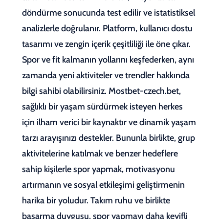
döndürme sonucunda test edilir ve istatistiksel
analizlerle doğrulanır. Platform, kullanıcı dostu
tasarımı ve zengin içerik çeşitliliği ile öne çıkar.
Spor ve fit kalmanın yollarını keşfederken, aynı
zamanda yeni aktiviteler ve trendler hakkında
bilgi sahibi olabilirsiniz. Mostbet-czech.bet,
sağlıklı bir yaşam sürdürmek isteyen herkes
için ilham verici bir kaynaktır ve dinamik yaşam
tarzı arayışınızı destekler. Bununla birlikte, grup
aktivitelerine katılmak ve benzer hedeflere
sahip kişilerle spor yapmak, motivasyonu
artırmanın ve sosyal etkileşimi geliştirmenin
harika bir yoludur. Takım ruhu ve birlikte
başarma duygusu, spor yapmayı daha keyifli