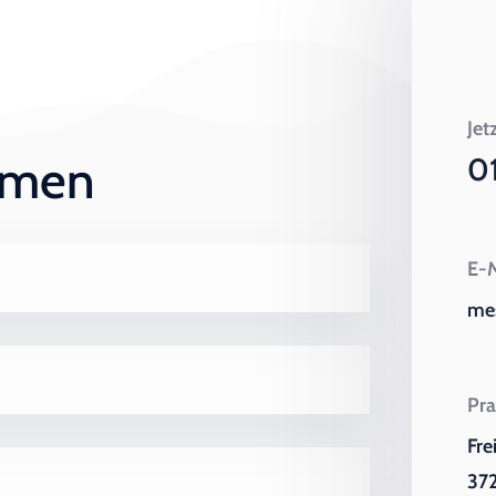
Jet
ehmen
0
E-M
me
Pra
Fre
372