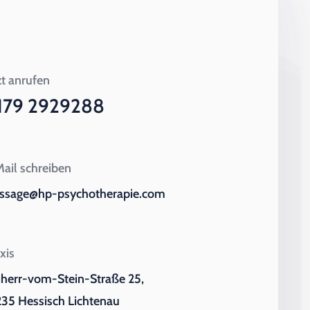
zt anrufen
179 2929288
ail schreiben
ssage@hp-psychotherapie.com
xis
iherr-vom-Stein-Straße 25,
35 Hessisch Lichtenau