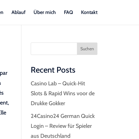
en
Ablauf
Über mich
FAQ
Kontakt
Suchen
Recent Posts
 par
a
Casino Lab – Quick‑Hit
ès
Slots & Rapid Wins voor de
ent,
Drukke Gokker
lle
24Casino24 German Quick
Login – Review für Spieler
aus Deutschland