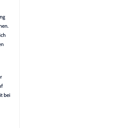
ung
hen.
ich
en
.
r
uf
t bei