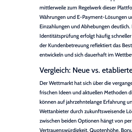
mittlerweile zum Regelwerk dieser Plattf
Währungen und E-Payment-Lösungen und 
Einzahlungen und Abhebungen deutlich. D
Identitätsprüfung erfolgt häufig schnelle
der Kundenbetreuung reflektiert das Best
entwickeln und sich dauerhaft im Wettb
Vergleich: Neue vs. etablier
Der Wettmarkt hat sich über die vergange
frischen Ideen und aktuellen Methoden di
können auf jahrzehntelange Erfahrung un
Wettanbieter durch zukunftsweisende L
zwischen beiden Optionen hängt von pers
Vertrauenswürdigkeit, Quotenhöhe, Bon