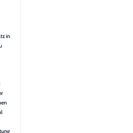
tz in
u
t
er
hen
hl
tung