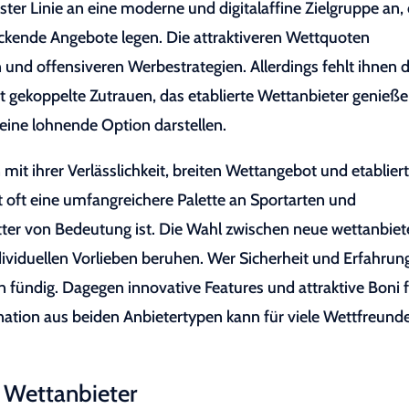
erster Linie an eine moderne und digitalaffine Zielgruppe an, 
ockende Angebote legen. Die attraktiveren Wettquoten
n und offensiveren Werbestrategien. Allerdings fehlt ihnen d
 gekoppelte Zutrauen, das etablierte Wettanbieter genieße
eine lohnende Option darstellen.
it ihrer Verlässlichkeit, breiten Wettangebot und etablier
 oft eine umfangreichere Palette an Sportarten und
tter von Bedeutung ist. Die Wahl zwischen neue wettanbiet
ndividuellen Vorlieben beruhen. Wer Sicherheit und Erfahrun
n fündig. Dagegen innovative Features und attraktive Boni 
nation aus beiden Anbietertypen kann für viele Wettfreunde
r Wettanbieter