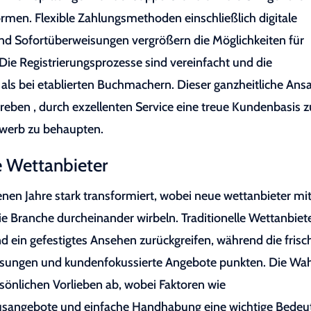
ormen. Flexible Zahlungsmethoden einschließlich digitale
Sofortüberweisungen vergrößern die Möglichkeiten für
ie Registrierungsprozesse sind vereinfacht und die
r als bei etablierten Buchmachern. Dieser ganzheitliche Ansa
reben , durch exzellenten Service eine treue Kundenbasis z
ewerb zu behaupten.
te Wettanbieter
nen Jahre stark transformiert, wobei neue wettanbieter mi
e Branche durcheinander wirbeln. Traditionelle Wettanbiet
d ein gefestigtes Ansehen zurückgreifen, während die frisc
ösungen und kundenfokussierte Angebote punkten. Die Wa
önlichen Vorlieben ab, wobei Faktoren wie
usangebote und einfache Handhabung eine wichtige Bedeu