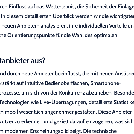
ren Einfluss auf das Wetterlebnis, die Sicherheit der Einlag
In diesem detaillierten Überblick werden wir die wichtigste
neuen Anbietern analysieren, ihre individuellen Vorteile u
iche Orientierungspunkte für die Wahl des optimalen
anbieter aus?
d durch neue Anbieter beeinflusst, die mit neuen Ansätze
rstärkt auf intuitive Bedienoberflächen, Smartphone-
sprozesse, um sich von der Konkurrenz abzuheben. Besonde
echnologien wie Live-Übertragungen, detaillierte Statistike
ten mobil wesentlich angenehmer gestalten. Diese Anbieter
utzer zu erkennen und gezielt darauf einzugehen, was sich
em modernen Erscheinungsbild zeigt. Die technische