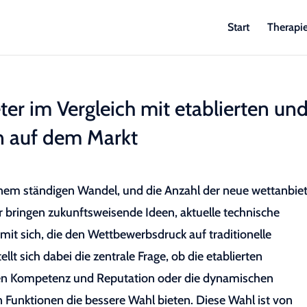
Start
Therapi
er im Vergleich mit etablierten un
 auf dem Markt
inem ständigen Wandel, und die Anzahl der neue wettanbie
r bringen zukunftsweisende Ideen, aktuelle technische
it sich, die den Wettbewerbsdruck auf traditionelle
lt sich dabei die zentrale Frage, ob die etablierten
gen Kompetenz und Reputation oder die dynamischen
 Funktionen die bessere Wahl bieten. Diese Wahl ist von