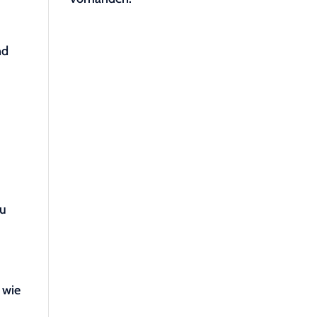
nd
zu
 wie
n