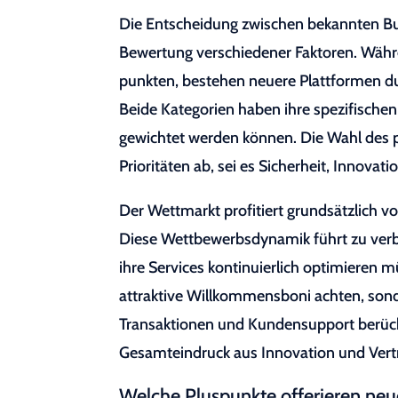
Die Entscheidung zwischen bekannten Bu
Bewertung verschiedener Faktoren. Währe
punkten, bestehen neuere Plattformen d
Beide Kategorien haben ihre spezifischen
gewichtet werden können. Die Wahl des p
Prioritäten ab, sei es Sicherheit, Innova
Der Wettmarkt profitiert grundsätzlich vo
Diese Wettbewerbsdynamik führt zu verbe
ihre Services kontinuierlich optimieren 
attraktive Willkommensboni achten, sonde
Transaktionen und Kundensupport berücks
Gesamteindruck aus Innovation und Vert
Welche Pluspunkte offerieren neu