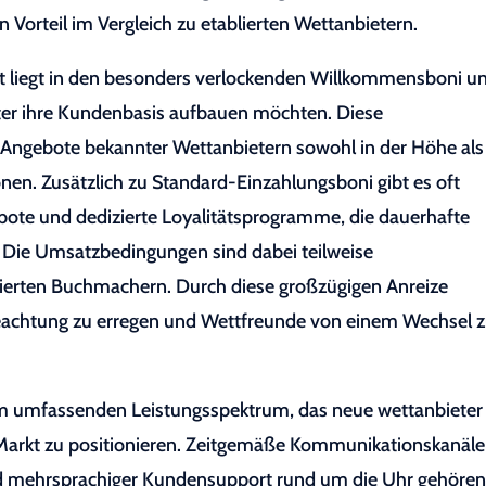
n Vorteil im Vergleich zu etablierten Wettanbietern.
ut liegt in den besonders verlockenden Willkommensboni u
er ihre Kundenbasis aufbauen möchten. Diese
Angebote bekannter Wettanbietern sowohl in der Höhe als
onen. Zusätzlich zu Standard-Einzahlungsboni gibt es oft
ote und dedizierte Loyalitätsprogramme, die dauerhafte
ie Umsatzbedingungen sind dabei teilweise
blierten Buchmachern. Durch diese großzügigen Anreize
achtung zu erregen und Wettfreunde von einem Wechsel 
 im umfassenden Leistungsspektrum, das neue wettanbieter
 Markt zu positionieren. Zeitgemäße Kommunikationskanäle
d mehrsprachiger Kundensupport rund um die Uhr gehöre