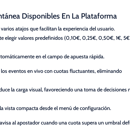
ntánea Disponibles En La Plataforma
arios atajos que facilitan la experiencia del usuario.
e elegir valores predefinidos (0,10€, 0,25€, 0,50€, 1€, 5€
automáticamente en el campo de apuesta rápida.
los eventos en vivo con cuotas fluctuantes, eliminando
duce la carga visual, favoreciendo una toma de decisiones
 la vista compacta desde el menú de configuración.
avisa al apostador cuando una cuota supera un umbral def