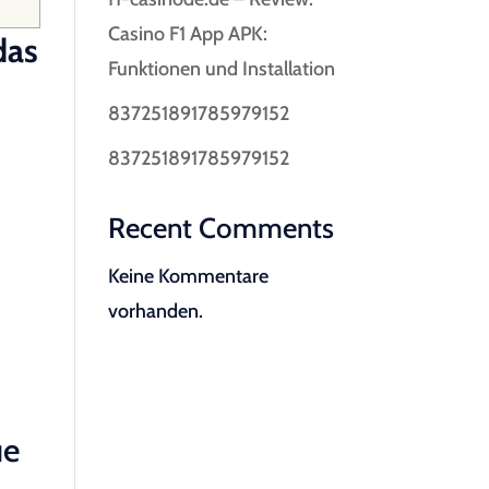
Casino F1 App APK:
das
Funktionen und Installation
837251891785979152
837251891785979152
Recent Comments
Keine Kommentare
vorhanden.
ue