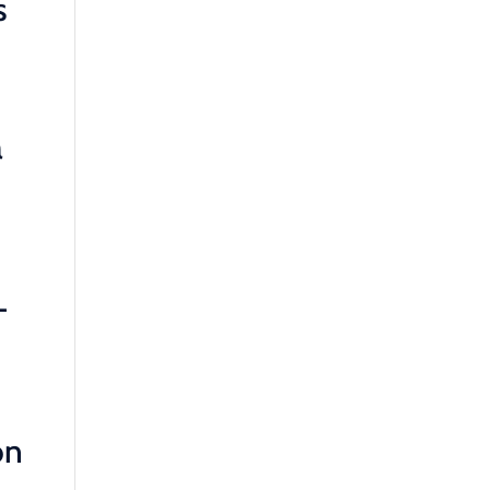
s
a
-
on