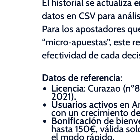
El historial se actualiza
datos en CSV para análisi
Para los apostadores que
“micro‑apuestas”, este re
efectividad de cada deci
Datos de referencia
:
Licencia
: Curazao (n
2021).
Usuarios activos
en Am
con un crecimiento de
Bonificación
de bienv
hasta 150€, válida sol
el modo rápido.