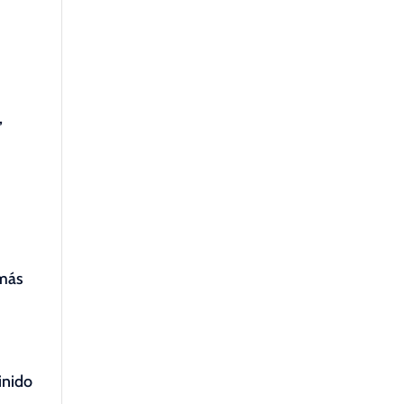
,
 más
inido