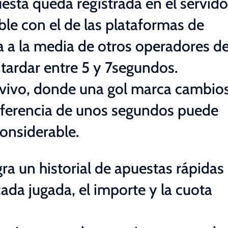
esta queda registrada en el servido
le con el de las plataformas de
a a la media de otros operadores d
 tardar entre 5 y 7segundos.
 vivo, donde una gol marca cambio
diferencia de unos segundos puede
considerable.
a un historial de apuestas rápidas
cada jugada, el importe y la cuota