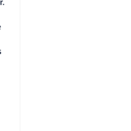
r.
e
s