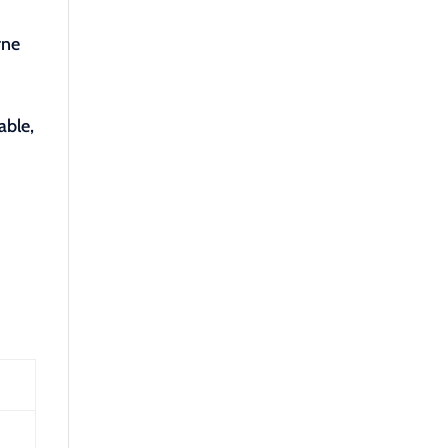
rne
able,