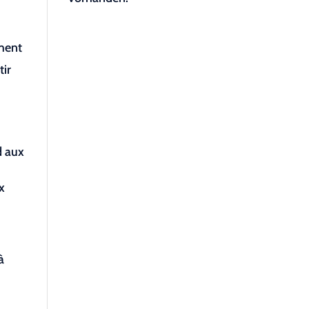
ement
tir
d aux
ux
à