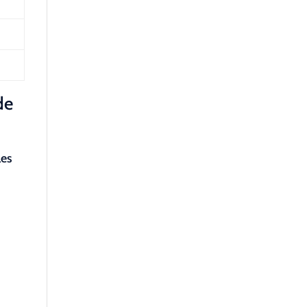
de
les