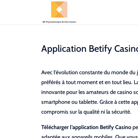
Application Betify Casin
Avec l’évolution constante du monde du je
préférés à tout moment et en tout lieu. 
innovante pour les amateurs de casino sou
smartphone ou tablette. Grâce à cette app
compromis sur la qualité ni la sécurité.
Télécharger l’application Betify Casino
pe
adaptée aux appareils mobiles. Que vou