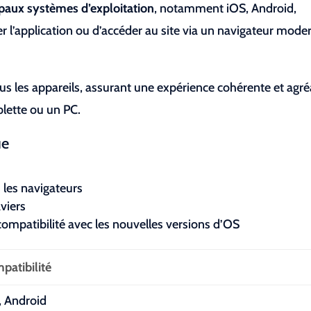
ipaux systèmes d’exploitation
, notamment iOS, Android,
r l’application ou d’accéder au site via un navigateur mode
us les appareils, assurant une expérience cohérente et agré
blette ou un PC.
ue
 les navigateurs
aviers
 compatibilité avec les nouvelles versions d’OS
patibilité
, Android