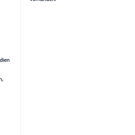
udien
n,