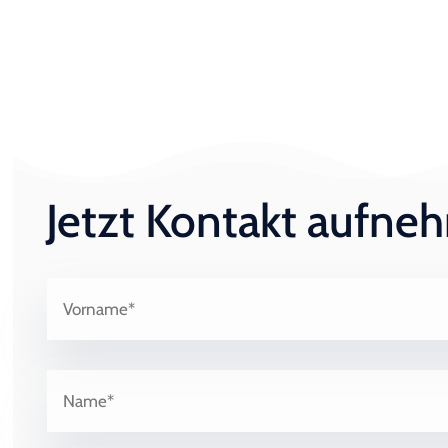
Jetzt Kontakt aufn