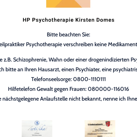
Bitte beachten Sie:
eilpraktiker Psychotherapie verschreiben keine Medikament
 z.B. Schizophrenie, Wahn oder einer drogenindizierten P
h bitte an Ihren Hausarzt, einen Psychiater, eine psychiatri
Telefonseelsorge: 0800-1110111
Hilfetelefon Gewalt gegen Frauen: 080000-116016
re nächstgelegene Anlaufstelle nicht bekannt, nenne ich Ihne