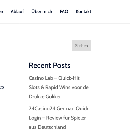
en
Ablauf
Über mich
FAQ
Kontakt
Suchen
Recent Posts
Casino Lab – Quick‑Hit
es
Slots & Rapid Wins voor de
Drukke Gokker
24Casino24 German Quick
Login – Review für Spieler
aus Deutschland