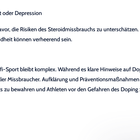
t oder Depression
vor, die Risiken des Steroidmissbrauchs zu unterschätzen.
ndheit können verheerend sein.
ofi-Sport bleibt komplex. Während es klare Hinweise auf D
nzieller Missbraucher. Aufklärung und Präventionsmaßnahmen
rts zu bewahren und Athleten vor den Gefahren des Doping