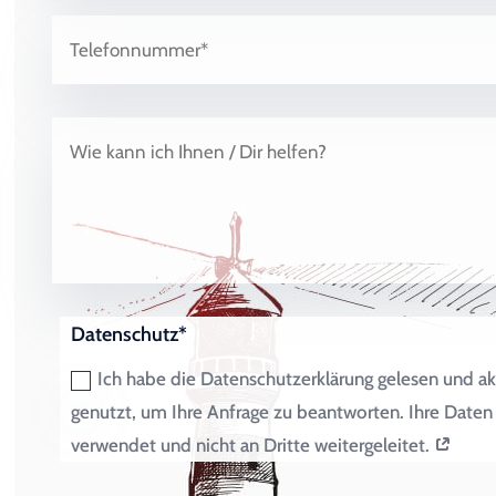
Datenschutz*
Ich habe die Datenschutzerklärung gelesen und ak
genutzt, um Ihre Anfrage zu beantworten. Ihre Dat
verwendet und nicht an Dritte weitergeleitet.