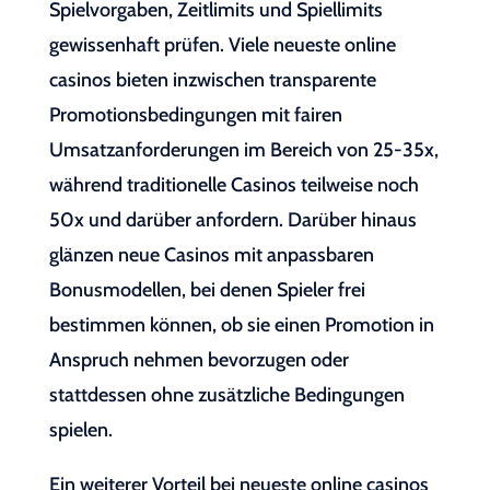
Spielvorgaben, Zeitlimits und Spiellimits
gewissenhaft prüfen. Viele neueste online
casinos bieten inzwischen transparente
Promotionsbedingungen mit fairen
Umsatzanforderungen im Bereich von 25-35x,
während traditionelle Casinos teilweise noch
50x und darüber anfordern. Darüber hinaus
glänzen neue Casinos mit anpassbaren
Bonusmodellen, bei denen Spieler frei
bestimmen können, ob sie einen Promotion in
Anspruch nehmen bevorzugen oder
stattdessen ohne zusätzliche Bedingungen
spielen.
Ein weiterer Vorteil bei neueste online casinos