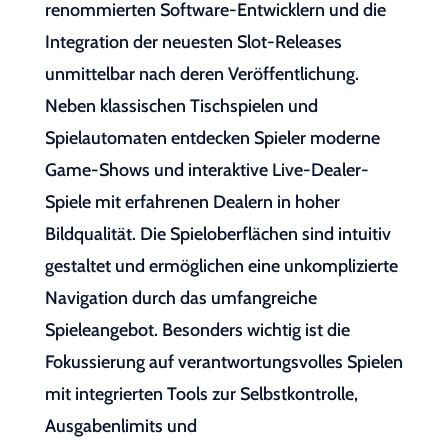
renommierten Software-Entwicklern und die
Integration der neuesten Slot-Releases
unmittelbar nach deren Veröffentlichung.
Neben klassischen Tischspielen und
Spielautomaten entdecken Spieler moderne
Game-Shows und interaktive Live-Dealer-
Spiele mit erfahrenen Dealern in hoher
Bildqualität. Die Spieloberflächen sind intuitiv
gestaltet und ermöglichen eine unkomplizierte
Navigation durch das umfangreiche
Spieleangebot. Besonders wichtig ist die
Fokussierung auf verantwortungsvolles Spielen
mit integrierten Tools zur Selbstkontrolle,
Ausgabenlimits und