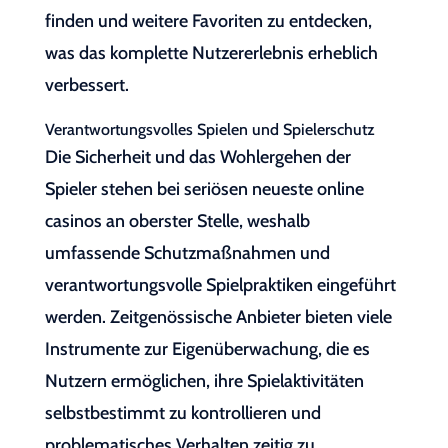
finden und weitere Favoriten zu entdecken,
was das komplette Nutzererlebnis erheblich
verbessert.
Verantwortungsvolles Spielen und Spielerschutz
Die Sicherheit und das Wohlergehen der
Spieler stehen bei seriösen neueste online
casinos an oberster Stelle, weshalb
umfassende Schutzmaßnahmen und
verantwortungsvolle Spielpraktiken eingeführt
werden. Zeitgenössische Anbieter bieten viele
Instrumente zur Eigenüberwachung, die es
Nutzern ermöglichen, ihre Spielaktivitäten
selbstbestimmt zu kontrollieren und
problematisches Verhalten zeitig zu