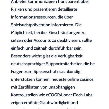
Anbieter kommunizieren transparent über
Risiken und präsentieren detaillierte
Informationsressourcen, die über
Spielsuchtprävention informieren. Die
Möglichkeit, flexibel Einschränkungen zu
setzen oder Accounts zu deaktivieren, sollte
einfach und zeitnah durchführbar sein.
Besonders wichtig ist die Verfügbarkeit
deutschsprachiger Supportmitarbeiter, die bei
Fragen zum Spielerschutz sachkundig
unterstützen können. neueste online casinos
mit Zertifikaten von unabhängigen
Kontrollstellen wie eCOGRA oder iTech Labs
zeigen erhöhte Glaubwürdigkeit und