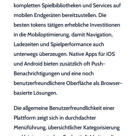
kompletten Spielbibliotheken und Services auf
mobilen Endgeräten bereitzustellen. Die
besten tokens tätigen erhebliche Investitionen
in die Mobiloptimierung, damit Navigation,
Ladezeiten und Spielperformance auch
unterwegs überzeugen. Native Apps für iOS
und Android bieten zusätzlich oft Push-
Benachrichtigungen und eine noch
benutzerfreundlichere Oberfläche als Browser-
basierte Lösungen.
Die allgemeine Benutzerfreundlichkeit einer
Plattform zeigt sich in durchdachter
Menüführung, übersichtlicher Kategorisierung