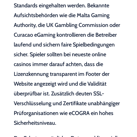
Standards eingehalten werden. Bekannte
Aufsichtsbehörden wie die Malta Gaming
Authority, die UK Gambling Commission oder
Curacao eGaming kontrollieren die Betreiber
laufend und sichern faire Spielbedingungen
sicher. Spieler sollten bei neueste online
casinos immer darauf achten, dass die
Lizenzkennung transparent im Footer der
Website angezeigt wird und die Validität
überprüfbar ist. Zusätzlich deuten SSL-
Verschlüsselung und Zertifikate unabhängiger
Prüforganisationen wie eCOGRA ein hohes
Sicherheitsniveau.