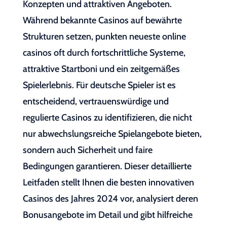
Konzepten und attraktiven Angeboten.
Während bekannte Casinos auf bewährte
Strukturen setzen, punkten neueste online
casinos oft durch fortschrittliche Systeme,
attraktive Startboni und ein zeitgemäßes
Spielerlebnis. Für deutsche Spieler ist es
entscheidend, vertrauenswürdige und
regulierte Casinos zu identifizieren, die nicht
nur abwechslungsreiche Spielangebote bieten,
sondern auch Sicherheit und faire
Bedingungen garantieren. Dieser detaillierte
Leitfaden stellt Ihnen die besten innovativen
Casinos des Jahres 2024 vor, analysiert deren
Bonusangebote im Detail und gibt hilfreiche