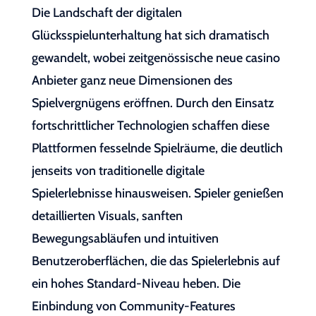
Die Landschaft der digitalen
Glücksspielunterhaltung hat sich dramatisch
gewandelt, wobei zeitgenössische neue casino
Anbieter ganz neue Dimensionen des
Spielvergnügens eröffnen. Durch den Einsatz
fortschrittlicher Technologien schaffen diese
Plattformen fesselnde Spielräume, die deutlich
jenseits von traditionelle digitale
Spielerlebnisse hinausweisen. Spieler genießen
detaillierten Visuals, sanften
Bewegungsabläufen und intuitiven
Benutzeroberflächen, die das Spielerlebnis auf
ein hohes Standard-Niveau heben. Die
Einbindung von Community-Features