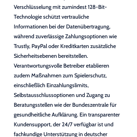
Verschlüsselung mit zumindest 128-Bit-
Technologie schützt vertrauliche
Informationen bei der Datenübertragung,
während zuverlässige Zahlungsoptionen wie
Trustly, PayPal oder Kreditkarten zusätzliche
Sicherheitsebenen bereitstellen.
Verantwortungsvolle Betreiber etablieren
zudem Maßnahmen zum Spielerschutz,
einschließlich Einzahlungslimits,
Selbstausschlussoptionen und Zugang zu
Beratungsstellen wie der Bundeszentrale für
gesundheitliche Aufklärung. Ein transparenter
Kundensupport, der 24/7 verfügbar ist und
fachkundige Unterstützung in deutscher