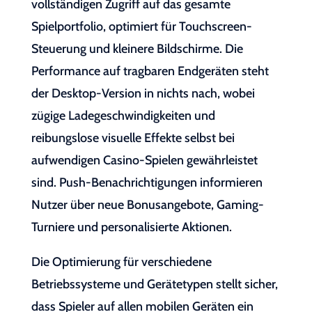
vollständigen Zugriff auf das gesamte
Spielportfolio, optimiert für Touchscreen-
Steuerung und kleinere Bildschirme. Die
Performance auf tragbaren Endgeräten steht
der Desktop-Version in nichts nach, wobei
zügige Ladegeschwindigkeiten und
reibungslose visuelle Effekte selbst bei
aufwendigen Casino-Spielen gewährleistet
sind. Push-Benachrichtigungen informieren
Nutzer über neue Bonusangebote, Gaming-
Turniere und personalisierte Aktionen.
Die Optimierung für verschiedene
Betriebssysteme und Gerätetypen stellt sicher,
dass Spieler auf allen mobilen Geräten ein