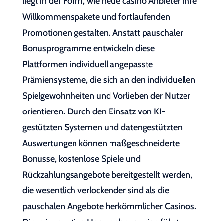
liegt in der Form, wie neue casino Anbieter ihre
Willkommenspakete und fortlaufenden
Promotionen gestalten. Anstatt pauschaler
Bonusprogramme entwickeln diese
Plattformen individuell angepasste
Prämiensysteme, die sich an den individuellen
Spielgewohnheiten und Vorlieben der Nutzer
orientieren. Durch den Einsatz von KI-
gestützten Systemen und datengestützten
Auswertungen können maßgeschneiderte
Bonusse, kostenlose Spiele und
Rückzahlungsangebote bereitgestellt werden,
die wesentlich verlockender sind als die
pauschalen Angebote herkömmlicher Casinos.