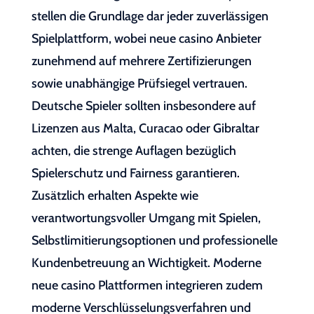
stellen die Grundlage dar jeder zuverlässigen
Spielplattform, wobei neue casino Anbieter
zunehmend auf mehrere Zertifizierungen
sowie unabhängige Prüfsiegel vertrauen.
Deutsche Spieler sollten insbesondere auf
Lizenzen aus Malta, Curacao oder Gibraltar
achten, die strenge Auflagen bezüglich
Spielerschutz und Fairness garantieren.
Zusätzlich erhalten Aspekte wie
verantwortungsvoller Umgang mit Spielen,
Selbstlimitierungsoptionen und professionelle
Kundenbetreuung an Wichtigkeit. Moderne
neue casino Plattformen integrieren zudem
moderne Verschlüsselungsverfahren und