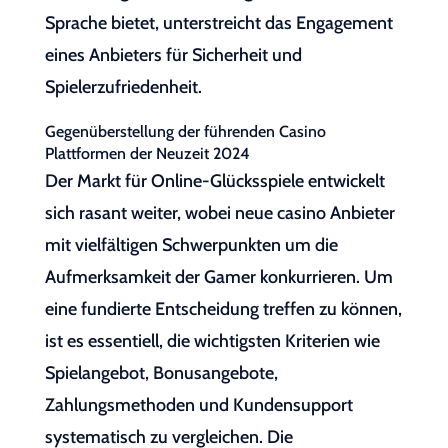
Sprache bietet, unterstreicht das Engagement
eines Anbieters für Sicherheit und
Spielerzufriedenheit.
Gegenüberstellung der führenden Casino
Plattformen der Neuzeit 2024
Der Markt für Online-Glücksspiele entwickelt
sich rasant weiter, wobei neue casino Anbieter
mit vielfältigen Schwerpunkten um die
Aufmerksamkeit der Gamer konkurrieren. Um
eine fundierte Entscheidung treffen zu können,
ist es essentiell, die wichtigsten Kriterien wie
Spielangebot, Bonusangebote,
Zahlungsmethoden und Kundensupport
systematisch zu vergleichen. Die