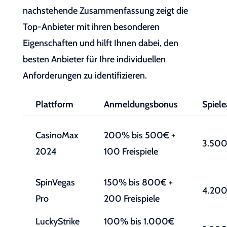
nachstehende Zusammenfassung zeigt die
Top-Anbieter mit ihren besonderen
Eigenschaften und hilft Ihnen dabei, den
besten Anbieter für Ihre individuellen
Anforderungen zu identifizieren.
Plattform
Anmeldungsbonus
Spiel
CasinoMax
200% bis 500€ +
3.500
2024
100 Freispiele
SpinVegas
150% bis 800€ +
4.200
Pro
200 Freispiele
LuckyStrike
100% bis 1.000€