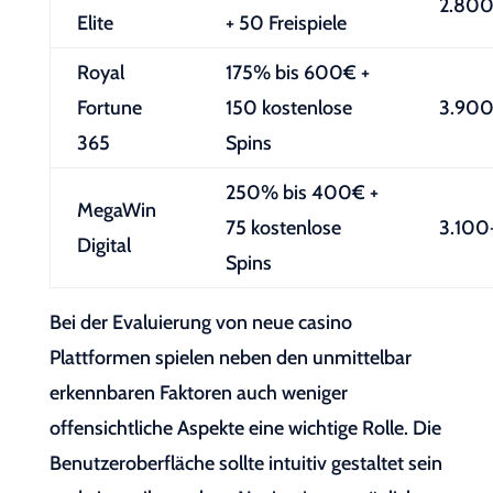
2.800
Elite
+ 50 Freispiele
Royal
175% bis 600€ +
Fortune
150 kostenlose
3.900
365
Spins
250% bis 400€ +
MegaWin
75 kostenlose
3.100
Digital
Spins
Bei der Evaluierung von neue casino
Plattformen spielen neben den unmittelbar
erkennbaren Faktoren auch weniger
offensichtliche Aspekte eine wichtige Rolle. Die
Benutzeroberfläche sollte intuitiv gestaltet sein