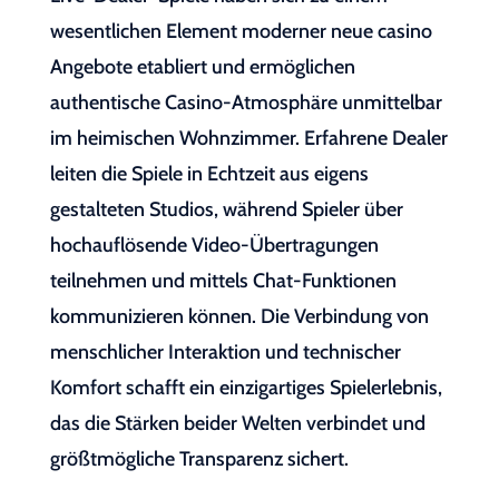
wesentlichen Element moderner neue casino
Angebote etabliert und ermöglichen
authentische Casino-Atmosphäre unmittelbar
im heimischen Wohnzimmer. Erfahrene Dealer
leiten die Spiele in Echtzeit aus eigens
gestalteten Studios, während Spieler über
hochauflösende Video-Übertragungen
teilnehmen und mittels Chat-Funktionen
kommunizieren können. Die Verbindung von
menschlicher Interaktion und technischer
Komfort schafft ein einzigartiges Spielerlebnis,
das die Stärken beider Welten verbindet und
größtmögliche Transparenz sichert.