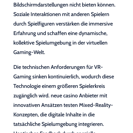
Bildschirmdarstellungen nicht bieten können.
Soziale Interaktionen mit anderen Spielern
durch Spielfiguren verstärken die immersive
Erfahrung und schaffen eine dynamische,
kollektive Spielumgebung in der virtuellen
Gaming-Welt.
Die technischen Anforderungen für VR-
Gaming sinken kontinuierlich, wodurch diese
Technologie einem größeren Spielerkreis
zugänglich wird. neue casino Anbieter mit
innovativen Ansätzen testen Mixed-Reality-
Konzepten, die digitale Inhalte in die
tatsächliche Spielumgebung integrieren.