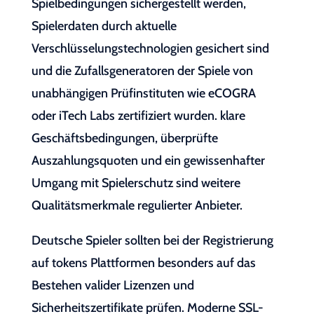
Spielbedingungen sichergestellt werden,
Spielerdaten durch aktuelle
Verschlüsselungstechnologien gesichert sind
und die Zufallsgeneratoren der Spiele von
unabhängigen Prüfinstituten wie eCOGRA
oder iTech Labs zertifiziert wurden. klare
Geschäftsbedingungen, überprüfte
Auszahlungsquoten und ein gewissenhafter
Umgang mit Spielerschutz sind weitere
Qualitätsmerkmale regulierter Anbieter.
Deutsche Spieler sollten bei der Registrierung
auf tokens Plattformen besonders auf das
Bestehen valider Lizenzen und
Sicherheitszertifikate prüfen. Moderne SSL-