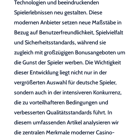
Technologien und beeindruckenden
Spielerlebnissen neu gestalten. Diese
modernen Anbieter setzen neue Maßstäbe in
Bezug auf Benutzerfreundlichkeit, Spielvielfalt
und Sicherheitsstandards, während sie
zugleich mit großzügigen Bonusangeboten um
die Gunst der Spieler werben. Die Wichtigkeit
dieser Entwicklung liegt nicht nur in der
vergrößerten Auswahl für deutsche Spieler,
sondern auch in der intensiveren Konkurrenz,
die zu vorteilhafteren Bedingungen und
verbesserten Qualitätsstandards führt. In
diesem umfassenden Artikel analysieren wir
die zentralen Merkmale moderner Casino-