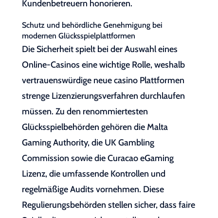
Kundenbetreuern honorieren.
Schutz und behördliche Genehmigung bei
modernen Glücksspielplattformen
Die Sicherheit spielt bei der Auswahl eines
Online-Casinos eine wichtige Rolle, weshalb
vertrauenswürdige neue casino Plattformen
strenge Lizenzierungsverfahren durchlaufen
müssen. Zu den renommiertesten
Glücksspielbehörden gehören die Malta
Gaming Authority, die UK Gambling
Commission sowie die Curacao eGaming
Lizenz, die umfassende Kontrollen und
regelmäßige Audits vornehmen. Diese
Regulierungsbehörden stellen sicher, dass faire