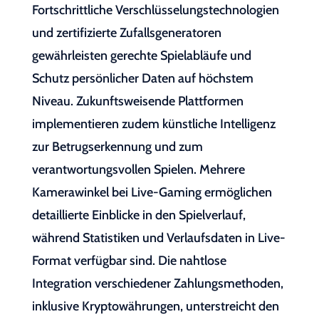
Fortschrittliche Verschlüsselungstechnologien
und zertifizierte Zufallsgeneratoren
gewährleisten gerechte Spielabläufe und
Schutz persönlicher Daten auf höchstem
Niveau. Zukunftsweisende Plattformen
implementieren zudem künstliche Intelligenz
zur Betrugserkennung und zum
verantwortungsvollen Spielen. Mehrere
Kamerawinkel bei Live-Gaming ermöglichen
detaillierte Einblicke in den Spielverlauf,
während Statistiken und Verlaufsdaten in Live-
Format verfügbar sind. Die nahtlose
Integration verschiedener Zahlungsmethoden,
inklusive Kryptowährungen, unterstreicht den