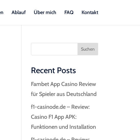
en
Ablauf
Über mich
FAQ
Kontakt
Suchen
Recent Posts
Fambet App Casino Review
für Spieler aus Deutschland
f1-casinode.de – Review:
Casino F1 App APK:
Funktionen und Installation
f1-casinode.de – Review: