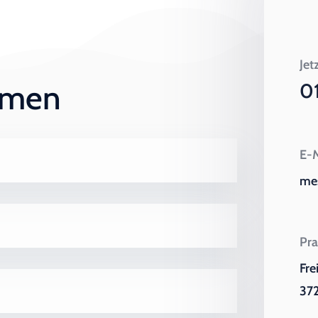
Jet
ehmen
0
E-M
me
Pra
Fre
372