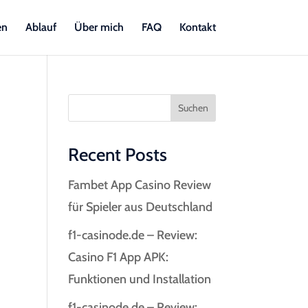
en
Ablauf
Über mich
FAQ
Kontakt
Suchen
Recent Posts
Fambet App Casino Review
für Spieler aus Deutschland
f1-casinode.de – Review:
Casino F1 App APK:
Funktionen und Installation
f1-casinode.de – Review: