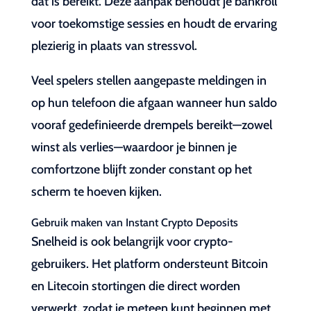
dat is bereikt. Deze aanpak behoudt je bankroll
voor toekomstige sessies en houdt de ervaring
plezierig in plaats van stressvol.
Veel spelers stellen aangepaste meldingen in
op hun telefoon die afgaan wanneer hun saldo
vooraf gedefinieerde drempels bereikt—zowel
winst als verlies—waardoor je binnen je
comfortzone blijft zonder constant op het
scherm te hoeven kijken.
Gebruik maken van Instant Crypto Deposits
Snelheid is ook belangrijk voor crypto-
gebruikers. Het platform ondersteunt Bitcoin
en Litecoin stortingen die direct worden
verwerkt, zodat je meteen kunt beginnen met