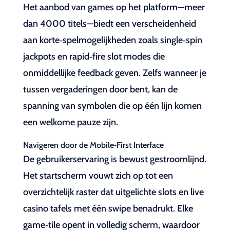
Het aanbod van games op het platform—meer
dan 4000 titels—biedt een verscheidenheid
aan korte‑spelmogelijkheden zoals single‑spin
jackpots en rapid‑fire slot modes die
onmiddellijke feedback geven. Zelfs wanneer je
tussen vergaderingen door bent, kan de
spanning van symbolen die op één lijn komen
een welkome pauze zijn.
Navigeren door de Mobile‑First Interface
De gebruikerservaring is bewust gestroomlijnd.
Het startscherm vouwt zich op tot een
overzichtelijk raster dat uitgelichte slots en live
casino tafels met één swipe benadrukt. Elke
game‑tile opent in volledig scherm, waardoor