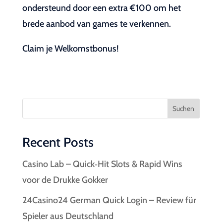
ondersteund door een extra €100 om het
brede aanbod van games te verkennen.
Claim je Welkomstbonus!
Suchen
Recent Posts
Casino Lab – Quick‑Hit Slots & Rapid Wins
voor de Drukke Gokker
24Casino24 German Quick Login – Review für
Spieler aus Deutschland