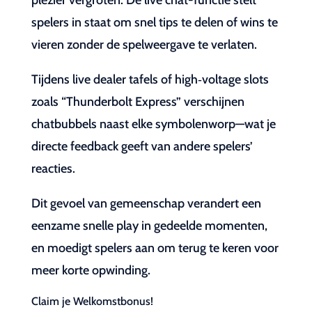
plezier vergroten. De live chat-functie stelt
spelers in staat om snel tips te delen of wins te
vieren zonder de spelweergave te verlaten.
Tijdens live dealer tafels of high‑voltage slots
zoals “Thunderbolt Express” verschijnen
chatbubbels naast elke symbolenworp—wat je
directe feedback geeft van andere spelers’
reacties.
Dit gevoel van gemeenschap verandert een
eenzame snelle play in gedeelde momenten,
en moedigt spelers aan om terug te keren voor
meer korte opwinding.
Claim je Welkomstbonus!