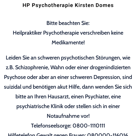
Bitte beachten Sie:
Heilpraktiker Psychotherapie verschreiben keine
Medikamente!
Leiden Sie an schweren psychotischen Störungen, wie
z.B. Schizophrenie, Wahn oder einer drogenindizierten
Psychose oder aber an einer schweren Depression, sind
suizidal und benötigen akut Hilfe, dann wenden Sie sich
bitte an Ihren Hausarzt, einen Psychiater, eine
psychiatrische Klinik oder stellen sich in einer
Notaufnahme vor!
Telefonseelsorge: 0800-1110111
Hilfetelefon Gewalt gegen Frauen: 080000-116016