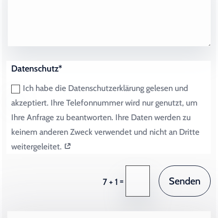
Datenschutz*
Ich habe die Datenschutzerklärung gelesen und
akzeptiert. Ihre Telefonnummer wird nur genutzt, um
Ihre Anfrage zu beantworten. Ihre Daten werden zu
keinem anderen Zweck verwendet und nicht an Dritte
weitergeleitet.
Senden
=
7 + 1