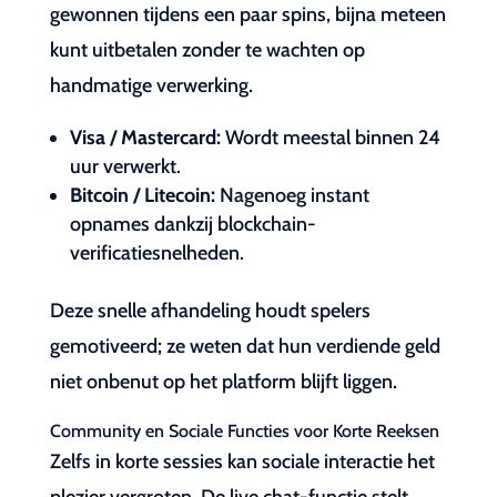
gewonnen tijdens een paar spins, bijna meteen
kunt uitbetalen zonder te wachten op
handmatige verwerking.
Visa / Mastercard:
Wordt meestal binnen 24
uur verwerkt.
Bitcoin / Litecoin:
Nagenoeg instant
opnames dankzij blockchain-
verificatiesnelheden.
Deze snelle afhandeling houdt spelers
gemotiveerd; ze weten dat hun verdiende geld
niet onbenut op het platform blijft liggen.
Community en Sociale Functies voor Korte Reeksen
Zelfs in korte sessies kan sociale interactie het