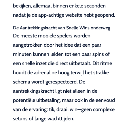
bekijken, allemaal binnen enkele seconden
nadat je de app‑achtige website hebt geopend.
De Aantrekkingskracht van Snelle Wins onderweg
De meeste mobiele spelers worden
aangetrokken door het idee dat een paar
minuten kunnen leiden tot een paar spins of
een snelle inzet die direct uitbetaalt. Dit ritme
houdt de adrenaline hoog terwijl het strakke
schema wordt gerespecteerd. De
aantrekkingskracht ligt niet alleen in de
potentiële uitbetaling, maar ook in de eenvoud
van de ervaring: tik, draai, win—geen complexe
setups of lange wachttijden.