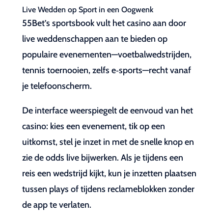
Live Wedden op Sport in een Oogwenk
55Bet’s sportsbook vult het casino aan door
live weddenschappen aan te bieden op
populaire evenementen—voetbalwedstrijden,
tennis toernooien, zelfs e‑sports—recht vanaf
je telefoonscherm.
De interface weerspiegelt de eenvoud van het
casino: kies een evenement, tik op een
uitkomst, stel je inzet in met de snelle knop en
zie de odds live bijwerken. Als je tijdens een
reis een wedstrijd kijkt, kun je inzetten plaatsen
tussen plays of tijdens reclameblokken zonder
de app te verlaten.