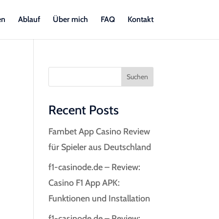
en
Ablauf
Über mich
FAQ
Kontakt
Suchen
Recent Posts
Fambet App Casino Review
für Spieler aus Deutschland
f1-casinode.de – Review:
Casino F1 App APK:
Funktionen und Installation
f1-casinode.de – Review: