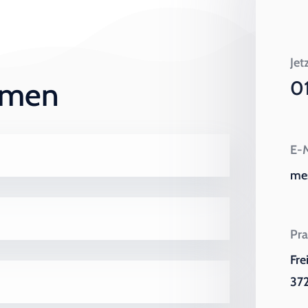
Jet
ehmen
0
E-M
me
Pra
Fre
372