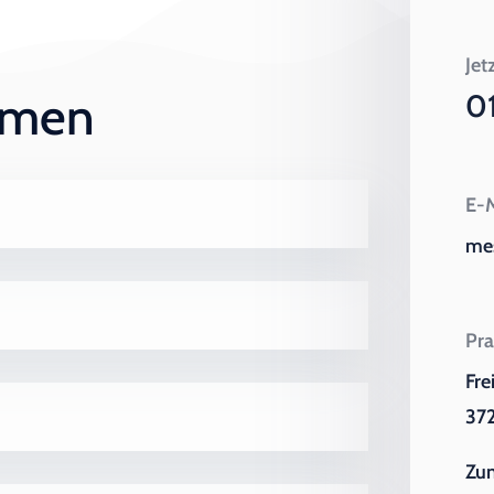
Jet
ehmen
0
E-M
me
Pra
Fre
372
Zu