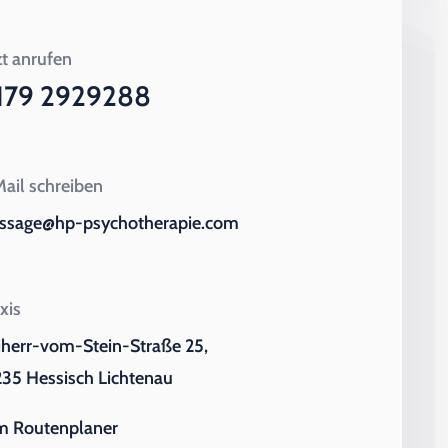
zt anrufen
179 2929288
ail schreiben
ssage@hp-psychotherapie.com
xis
iherr-vom-Stein-Straße 25,
35 Hessisch Lichtenau
m Routenplaner