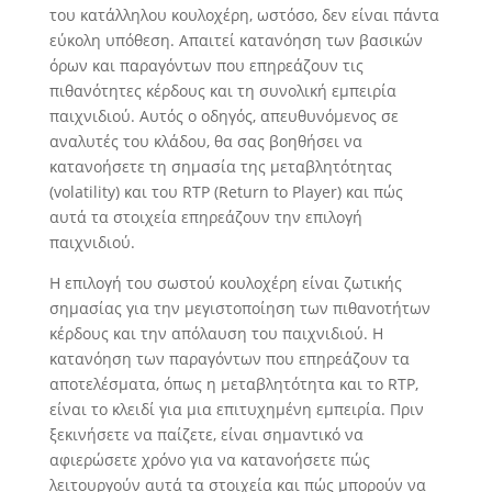
του κατάλληλου κουλοχέρη, ωστόσο, δεν είναι πάντα
εύκολη υπόθεση. Απαιτεί κατανόηση των βασικών
όρων και παραγόντων που επηρεάζουν τις
πιθανότητες κέρδους και τη συνολική εμπειρία
παιχνιδιού. Αυτός ο οδηγός, απευθυνόμενος σε
αναλυτές του κλάδου, θα σας βοηθήσει να
κατανοήσετε τη σημασία της μεταβλητότητας
(volatility) και του RTP (Return to Player) και πώς
αυτά τα στοιχεία επηρεάζουν την επιλογή
παιχνιδιού.
Η επιλογή του σωστού κουλοχέρη είναι ζωτικής
σημασίας για την μεγιστοποίηση των πιθανοτήτων
κέρδους και την απόλαυση του παιχνιδιού. Η
κατανόηση των παραγόντων που επηρεάζουν τα
αποτελέσματα, όπως η μεταβλητότητα και το RTP,
είναι το κλειδί για μια επιτυχημένη εμπειρία. Πριν
ξεκινήσετε να παίζετε, είναι σημαντικό να
αφιερώσετε χρόνο για να κατανοήσετε πώς
λειτουργούν αυτά τα στοιχεία και πώς μπορούν να