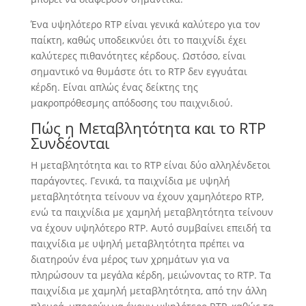
Ένα υψηλότερο RTP είναι γενικά καλύτερο για τον
παίκτη, καθώς υποδεικνύει ότι το παιχνίδι έχει
καλύτερες πιθανότητες κέρδους. Ωστόσο, είναι
σημαντικό να θυμάστε ότι το RTP δεν εγγυάται
κέρδη. Είναι απλώς ένας δείκτης της
μακροπρόθεσμης απόδοσης του παιχνιδιού.
Πώς η Μεταβλητότητα και το RTP
Συνδέονται
Η μεταβλητότητα και το RTP είναι δύο αλληλένδετοι
παράγοντες. Γενικά, τα παιχνίδια με υψηλή
μεταβλητότητα τείνουν να έχουν χαμηλότερο RTP,
ενώ τα παιχνίδια με χαμηλή μεταβλητότητα τείνουν
να έχουν υψηλότερο RTP. Αυτό συμβαίνει επειδή τα
παιχνίδια με υψηλή μεταβλητότητα πρέπει να
διατηρούν ένα μέρος των χρημάτων για να
πληρώσουν τα μεγάλα κέρδη, μειώνοντας το RTP. Τα
παιχνίδια με χαμηλή μεταβλητότητα, από την άλλη