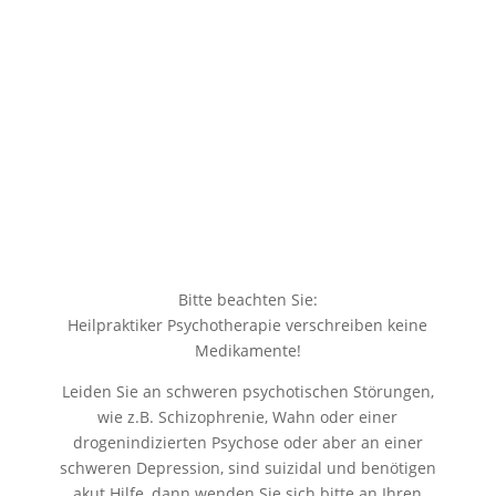
Bitte beachten Sie:
Heilpraktiker Psychotherapie verschreiben keine
Medikamente!
Leiden Sie an schweren psychotischen Störungen,
wie z.B. Schizophrenie, Wahn oder einer
drogenindizierten Psychose oder aber an einer
schweren Depression, sind suizidal und benötigen
akut Hilfe, dann wenden Sie sich bitte an Ihren