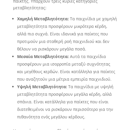
παίκτης. Υπάρχουν τρεις κύριες κατηγορίες
μεταβλητότητας:
Χαμηλή Μεταβλητότητα:
Τα παιχνίδια με χαμηλή
μεταβλητότητα προσφέρουν μικρότερα κέρδη,
αλλά πιο συχνά. Είναι ιδανικά για παίκτες που
προτιμούν μια σταθερή ροή παιχνιδιού και δεν
θέλουν να ρισκάρουν μεγάλα ποσά.
Μεσαία Μεταβλητότητα:
Αυτά τα παιχνίδια
προσφέρουν μια ισορροπία μεταξύ συχνότητας
και μεγέθους κερδών. Είναι κατάλληλα για παίκτες
που αναζητούν μια μέτρια εμπειρία παιχνιδιού.
Υψηλή Μεταβλητότητα:
Τα παιχνίδια με υψηλή
μεταβλητότητα προσφέρουν μεγάλα κέρδη, αλλά
σπάνια. Είναι κατάλληλα για παίκτες που είναι
διατεθειμένοι να ρισκάρουν περισσότερο για την
πιθανότητα ενός μεγάλου κέρδους.