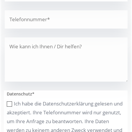
Datenschutz*
Ich habe die Datenschutzerklärung gelesen und
akzeptiert. Ihre Telefonnummer wird nur genutzt,
um Ihre Anfrage zu beantworten. Ihre Daten
werden zu keinem anderen Zweck verwendet und