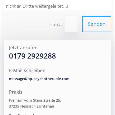
nicht an Dritte weitergeleitet.
Senden
=
5 + 12
Jetzt anrufen
0179 2929288
E-Mail schreiben
message@hp-psychotherapie.com
Praxis
Freiherr-vom-Stein-Straße 25,
37235 Hessisch Lichtenau