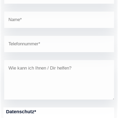
Datenschutz*