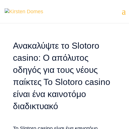
Ανακαλύψτε το Slotoro
casino: Ο απόλυτος
οδηγός για τους νέους
παίκτες Το Slotoro casino
είναι ένα καινοτόμο
διαδικτυακό
Το Slotoro casino είναι ένα καινοτόμο