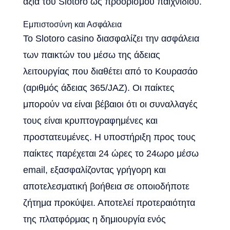
αξία του Slotoro ως προορισμού παιχνιδιού.
Εμπιστοσύνη και Ασφάλεια
Το Slotoro casino διασφαλίζει την ασφάλεια
των παικτών του μέσω της άδειας
λειτουργίας που διαθέτει από το Κουρασάο
(αριθμός άδειας 365/JAZ). Οι παίκτες
μπορούν να είναι βέβαιοι ότι οι συναλλαγές
τους είναι κρυπτογραφημένες και
προστατευμένες. Η υποστήριξη προς τους
παίκτες παρέχεται 24 ώρες το 24ωρο μέσω
email, εξασφαλίζοντας γρήγορη και
αποτελεσματική βοήθεια σε οποιοδήποτε
ζήτημα προκύψει. Αποτελεί προτεραιότητα
της πλατφόρμας η δημιουργία ενός