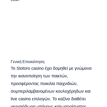
Γενική Επισκόπηση
Το Slotoro casino έχει δομηθεί με γνώμονα
την ικανοποίηση των παικτών,
προσφέροντας ποικιλία παιχνιδιών,
συμπεριλαμβανομένων κουλοχέρηδων και
live casino επιλογών. Το καζίνο διαθέτει
γενναιόδωρα μπόνους καλωσορίσματος,