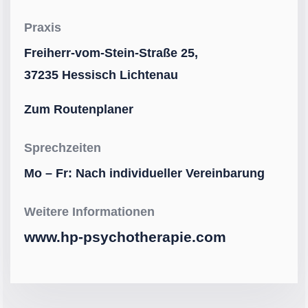
Praxis
Freiherr-vom-Stein-Straße 25,
37235 Hessisch Lichtenau
Zum Routenplaner
Sprechzeiten
Mo – Fr: Nach individueller Vereinbarung
Weitere Informationen
www.hp-psychotherapie.com