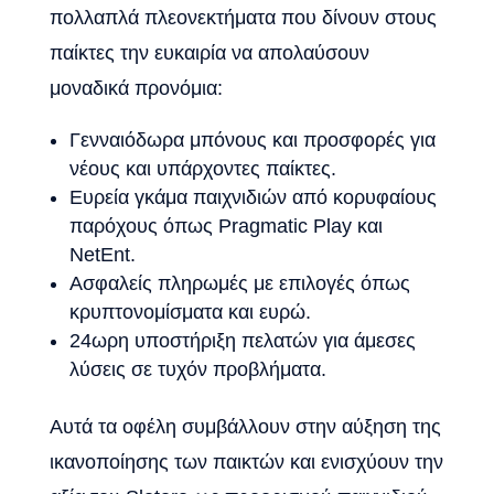
πολλαπλά πλεονεκτήματα που δίνουν στους
παίκτες την ευκαιρία να απολαύσουν
μοναδικά προνόμια:
Γενναιόδωρα μπόνους και προσφορές για
νέους και υπάρχοντες παίκτες.
Ευρεία γκάμα παιχνιδιών από κορυφαίους
παρόχους όπως Pragmatic Play και
NetEnt.
Ασφαλείς πληρωμές με επιλογές όπως
κρυπτονομίσματα και ευρώ.
24ωρη υποστήριξη πελατών για άμεσες
λύσεις σε τυχόν προβλήματα.
Αυτά τα οφέλη συμβάλλουν στην αύξηση της
ικανοποίησης των παικτών και ενισχύουν την