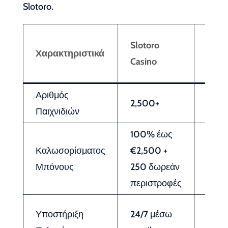
Slotoro.
Slotoro
Άλλ
Χαρακτηριστικά
Casino
Καζί
Αριθμός
2,500+
1,80
Παιχνιδιών
100% έως
100
Καλωσορίσματος
€2,500 +
έως
Μπόνους
250 δωρεάν
€1,0
περιστροφές
Μόν
Υποστήριξη
24/7 μέσω
εργά