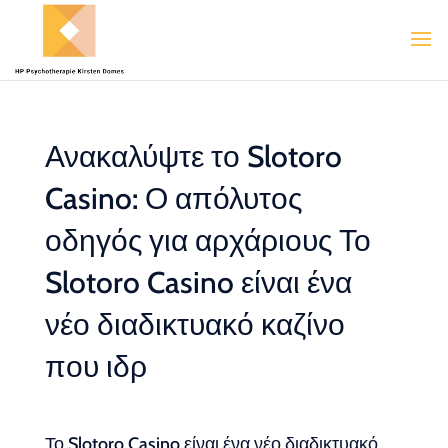
Ανακαλύψτε το Slotoro
Casino: Ο απόλυτος
οδηγός για αρχάριους Το
Slotoro Casino είναι ένα
νέο διαδικτυακό καζίνο
που ιδρ
Το Slotoro Casino είναι ένα νέο διαδικτυακό