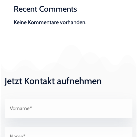
Recent Comments
Keine Kommentare vorhanden.
Jetzt Kontakt aufnehmen